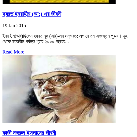
হযরত ইবরাহীম (আ:) এর জীবনী
19 Jan 2015
ইবরাহীম(আঃ)ছিলেন হযরত নূহ (আঃ)-এর সম্ভবত: এগারোতম অধঃস্তন পুরুষ। নূহ
থেকে ইবরাহীম পর্যন্ত প্রায় ২০০০ বছরের...
Read More
কাজী নজরুল ইসলামের জীবনী