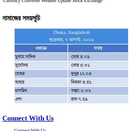
Currency Converter
Weather Update
Stock Exchange
নামাজের সময়সূচি
Dhaka, Bangladesh
শুক্রবার, ৭ আগস্ট, ২০২৬
ওয়াক্ত
সময়
সুবহে সাদিক
ভোর ৪:০৯
সূর্যোদয়
ভোর ৫:৩১
যোহর
দুপুর ১২:০৪
আছর
বিকাল ৪:৪১
মাগরিব
সন্ধ্যা ৬:৩৮
এশা
রাত ৭:৫৯
Connect With Us
Connect With Us