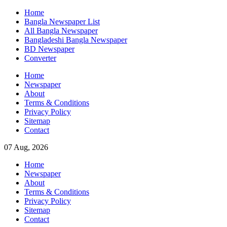
Skip
Home
to
Bangla Newspaper List
content
All Bangla Newspaper
Bangladeshi Bangla Newspaper
BD Newspaper
Converter
Home
Newspaper
About
Terms & Conditions
Privacy Policy
Sitemap
Contact
07 Aug, 2026
Home
Newspaper
About
Terms & Conditions
Privacy Policy
Sitemap
Contact