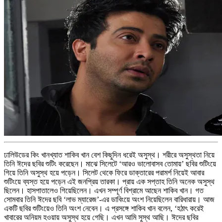
ঢালিউডের কিং খানখ্যাত শাকিব খান বেশ কিছুদিন ধরেই অসুস্থ। শরীরে অসুস্থতা নিয়ে
তিনি ঈদের ছবির শুটিং করেছেন। মাঝে সিলেটে ‘আরও ভালোবাসব তোমায়’ ছবির শুটিংয়ে
গিয়ে তিনি অসুস্থ হয়ে পড়েন। সিলেট থেকে ফিরে ডাক্তারের পরামর্শ নিয়েই আবার
শুটিংয়ে ব্যস্ত হয়ে পড়েন এই জনপ্রিয় তারকা। প্রায় এক সপ্তাহ তিনি অনেক অসুস্থ
ছিলেন। হাসপাতালেও গিয়েছিলেন। এখন সম্পূর্ণ বিশ্রামে আছেন শাকিব খান। গত
সোমবার তিনি ঈদের ছবি ‘লাভ ম্যারেজ’-এর ডাবিংয়ে অংশ নিয়েছিলেন বারিধারায়। আজ
একটি ছবির শুটিংয়েও তিনি অংশ নেবেন। এ প্রসঙ্গে শাকিব খান বলেন, ‘হঠাৎ করেই
খাবারের অনিয়ম হওয়ায় অসুস্থ হয়ে গেছি। এখন আমি সুস্থ আছি। ঈদের ছবির