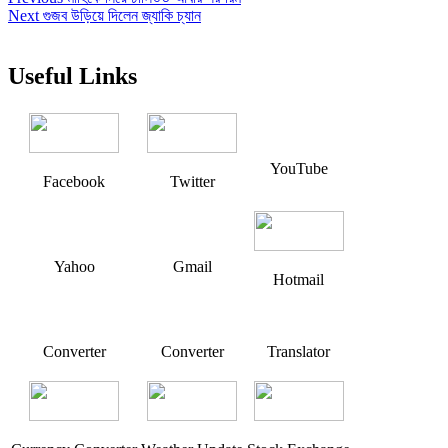
Post
Next
post:
Next
গুজব উড়িয়ে দিলেন জ্যাকি চ্যান
navigation
post:
Useful Links
YouTube
Facebook
Twitter
Yahoo
Gmail
Hotmail
Converter
Converter
Translator