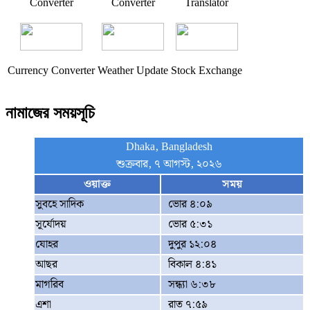
Converter
Converter
Translator
Currency Converter
Weather Update
Stock Exchange
নামাজের সময়সূচি
Dhaka, Bangladesh
শুক্রবার, ৭ আগস্ট, ২০২৬
ওয়াক্ত
সময়
সুবহে সাদিক
ভোর ৪:০৯
সূর্যোদয়
ভোর ৫:৩১
যোহর
দুপুর ১২:০৪
আছর
বিকাল ৪:৪১
মাগরিব
সন্ধ্যা ৬:৩৮
এশা
রাত ৭:৫৯