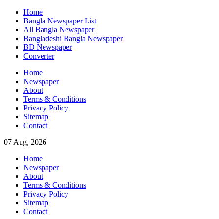
Skip
Home
to
Bangla Newspaper List
content
All Bangla Newspaper
Bangladeshi Bangla Newspaper
BD Newspaper
Converter
Home
Newspaper
About
Terms & Conditions
Privacy Policy
Sitemap
Contact
07 Aug, 2026
Home
Newspaper
About
Terms & Conditions
Privacy Policy
Sitemap
Contact