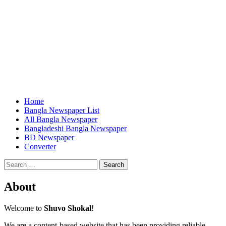
Home
Bangla Newspaper List
All Bangla Newspaper
Bangladeshi Bangla Newspaper
BD Newspaper
Converter
Search
for:
About
Welcome to
Shuvo Shokal
!
We are a content-based website that has been providing reliable,