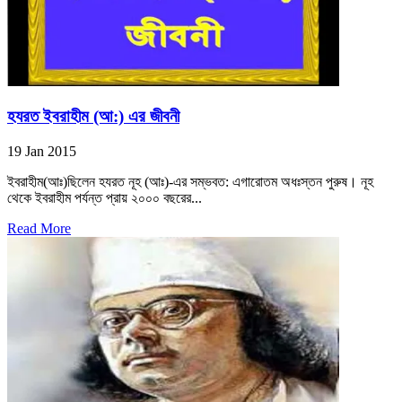
হযরত ইবরাহীম (আ:) এর জীবনী
19 Jan 2015
ইবরাহীম(আঃ)ছিলেন হযরত নূহ (আঃ)-এর সম্ভবত: এগারোতম অধঃস্তন পুরুষ। নূহ
থেকে ইবরাহীম পর্যন্ত প্রায় ২০০০ বছরের...
Read More