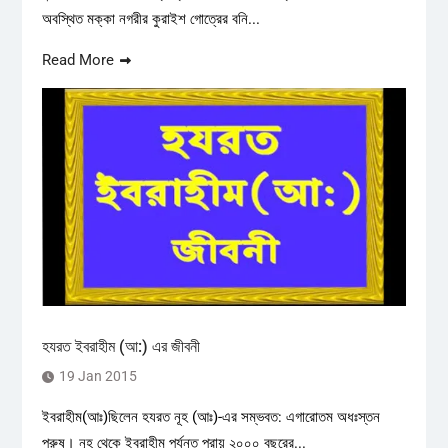
অবস্থিত মক্কা নগরীর কুরাইশ গোত্রের বনি...
Read More
হযরত ইবরাহীম (আ:) এর জীবনী
19 Jan 2015
ইবরাহীম(আঃ)ছিলেন হযরত নূহ (আঃ)-এর সম্ভবত: এগারোতম অধঃস্তন
পুরুষ। নূহ থেকে ইবরাহীম পর্যন্ত প্রায় ২০০০ বছরের...