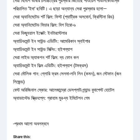
সেরা বিদেশি ভাষার চলচ্চিত্রের পুরস্কার জিতেছে পাওয়েল পাউলিকোউস্কি
পরিচালিত ‘ইদা’ ছবিটি। এ ছাড়া অন্যান্য সেরা পুরস্কার হলো—
সেরা অ্যানিমেটেড শর্ট ফিল্ম: ফিস্ট (প্যাট্রিক অসবোর্ন, ক্রিস্টিনা রিড)
সেরা অ্যানিমেটেড ফিচার ফিল্ম: বিগ হিরো-৬
সেরা ভিজ্যুয়াল ইফেক্ট: ইনটারস্টেলার
অ্যাচিভমেন্ট ইন সাউন্ড এডিটিং: আমেরিকান স্নাইপার
অ্যাচিভমেন্ট ইন সাউন্ড মিক্সিং: হুইপল্যাশ
সেরা লাইভ অ্যাকশন শর্ট ফিল্ম: দ্য ফোন কল
অ্যাচিভমেন্ট ইন ফিল্ম এডিটিং: হুইপল্যাশ (টমক্রস)
সেরা মৌলিক গান: গ্লোরি ফ্রম সেলমা-লনি লিন (কমন), জন স্টেফান (জন
লিজেন্ড)
বেস্ট অরিজিনাল স্কোর: আলেজান্দ্রো ডেসপ্লাট-গ্র্যান্ড বুদাপেস্ট হোটেল
অ্যাডাপ্টেড স্ক্রিনপ্লে: গ্রাহাম মুর-দ্য ইমিটেশন গেম
-প্রথম আলো অবলম্বনে
Share this: