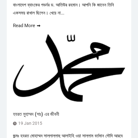
বাংলাদেশ ব্যাংকের গভর্নর ড. আতিউর রহমান। আপনি কি জানেন তিনি
একসময় রাখাল ছিলেন। খেয়ে না...
Read More
হযরত মুহাম্মদ (সাঃ) এর জীবনী
19 Jan 2015
জন্মঃ হযরত মোহাম্মদ সাল্লাল্লাহু আলাইহি ওয়া সাল্লাম বর্তমান সৌদি আরবে