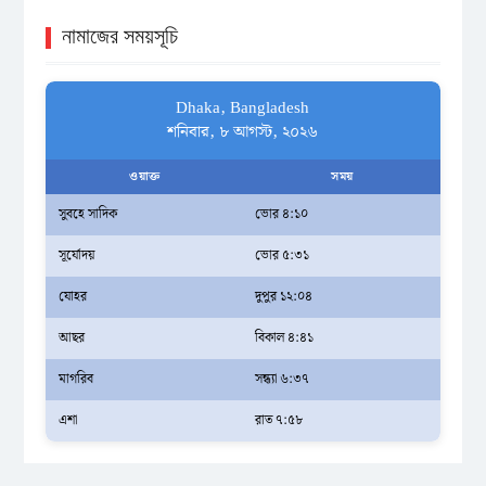
নামাজের সময়সূচি
Dhaka, Bangladesh
শনিবার, ৮ আগস্ট, ২০২৬
ওয়াক্ত
সময়
সুবহে সাদিক
ভোর ৪:১০
সূর্যোদয়
ভোর ৫:৩১
যোহর
দুপুর ১২:০৪
আছর
বিকাল ৪:৪১
মাগরিব
সন্ধ্যা ৬:৩৭
এশা
রাত ৭:৫৮