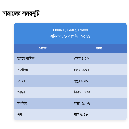
নামাজের সময়সূচি
Dhaka, Bangladesh
শনিবার, ৮ আগস্ট, ২০২৬
ওয়াক্ত
সময়
সুবহে সাদিক
ভোর ৪:১০
সূর্যোদয়
ভোর ৫:৩১
যোহর
দুপুর ১২:০৪
আছর
বিকাল ৪:৪১
মাগরিব
সন্ধ্যা ৬:৩৭
এশা
রাত ৭:৫৮