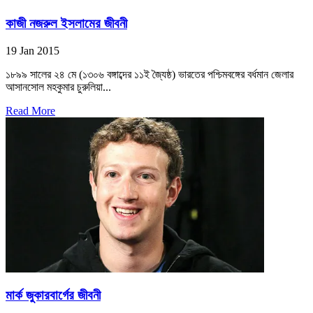
কাজী নজরুল ইসলামের জীবনী
19 Jan 2015
১৮৯৯ সালের ২৪ মে (১৩০৬ বঙ্গাব্দের ১১ই জ্যৈষ্ঠ) ভারতের পশ্চিমবঙ্গের বর্ধমান জেলার
আসানসোল মহকুমার চুরুলিয়া...
Read More
মার্ক জুকারবার্গের জীবনী