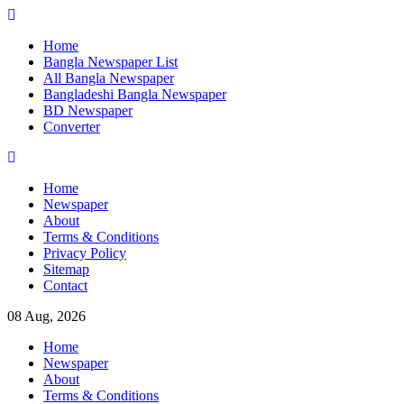
Skip
to
Home
content
Bangla Newspaper List
All Bangla Newspaper
Bangladeshi Bangla Newspaper
BD Newspaper
Converter
Home
Newspaper
About
Terms & Conditions
Privacy Policy
Sitemap
Contact
08 Aug, 2026
Home
Newspaper
About
Terms & Conditions