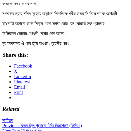
রংগুলো ক্ষয়ে যাবার পালা,
মখমলের ন্যায় মলিন সুতোয় জড়ানো লিকলিকে শরীর হাতছানি দিয়ে ডাকে আগমনী।
দু’ফোটা জমানো জলে সিক্ত পরশ স্নাত ভোর যেন ধোয়াটে মরু প্রান্তর
অভিবাদন তোমায়-গোধূলী বেলার শেষ আলো-
দূর আকাশের ঐ মেঘ ছুঁয়ে যাওয়া প্রেয়সীর চোখ ।
Share this:
Facebook
X
LinkedIn
Pinterest
Email
Print
Related
সাহিত্য
Post
Previous
Previous
কেমন ছিল পুরোনো টিভি বিজ্ঞাপন? (ভিডিও)
Next
post:
Next
সৈয়দ শিশিরের কবিতা