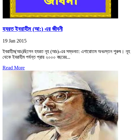
হযরত ইবরাহীম (আ:) এর জীবনী
19 Jan 2015
ইবরাহীম(আঃ)ছিলেন হযরত নূহ (আঃ)-এর সম্ভবত: এগারোতম অধঃস্তন পুরুষ। নূহ
থেকে ইবরাহীম পর্যন্ত প্রায় ২০০০ বছরের...
Read More