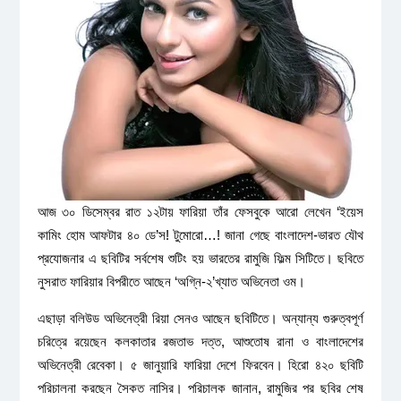
আজ ৩০ ডিসেম্বর রাত ১২টায় ফারিয়া তাঁর ফেসবুকে আরো লেখেন ‘ইয়েস
কামিং হোম আফটার ৪০ ডে’স! টুমোরো…! জানা গেছে বাংলাদেশ-ভারত যৌথ
প্রযোজনার এ ছবিটির সর্বশেষ শুটিং হয় ভারতের রামুজি ফিল্ম সিটিতে। ছবিতে
নুসরাত ফারিয়ার বিপরীতে আছেন ‘অগ্নি-২’খ্যাত অভিনেতা ওম।
এছাড়া বলিউড অভিনেত্রী রিয়া সেনও আছেন ছবিটিতে। অন্যান্য গুরুত্বপূর্ণ
চরিত্রে রয়েছেন কলকাতার রজতাভ দত্ত, আশুতোষ রানা ও বাংলাদেশের
অভিনেত্রী রেবেকা। ৫ জানুয়ারি ফারিয়া দেশে ফিরবেন। হিরো ৪২০ ছবিটি
পরিচালনা করছেন সৈকত নাসির। পরিচালক জানান, রামুজির পর ছবির শেষ