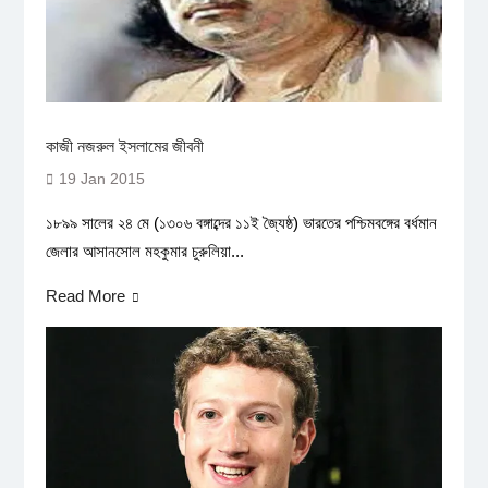
কাজী নজরুল ইসলামের জীবনী
19 Jan 2015
১৮৯৯ সালের ২৪ মে (১৩০৬ বঙ্গাব্দের ১১ই জ্যৈষ্ঠ) ভারতের পশ্চিমবঙ্গের বর্ধমান
জেলার আসানসোল মহকুমার চুরুলিয়া...
Read More