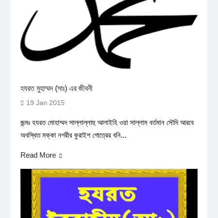
হযরত মুহাম্মদ (সাঃ) এর জীবনী
19 Jan 2015
জন্মঃ হযরত মোহাম্মদ সাল্লাল্লাহু আলাইহি ওয়া সাল্লাম বর্তমান সৌদি আরবে
অবস্থিত মক্কা নগরীর কুরাইশ গোত্রের বনি...
Read More