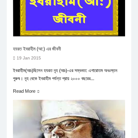
হযরত ইবরাহীম (আ:) এর জীবনী
19 Jan 2015
ইবরাহীম(আঃ)ছিলেন হযরত নূহ (আঃ)-এর সম্ভবত: এগারোতম অধঃস্তন
পুরুষ। নূহ থেকে ইবরাহীম পর্যন্ত প্রায় ২০০০ বছরের...
Read More