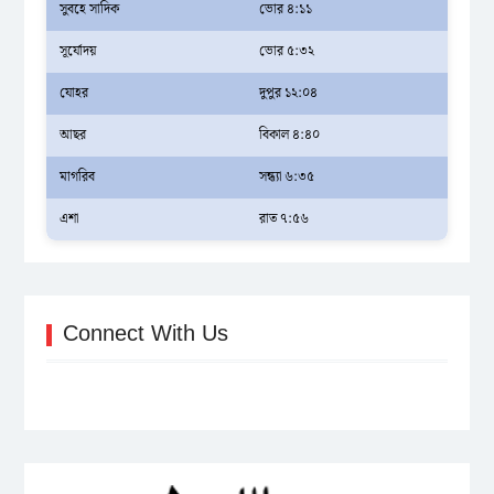
সুবহে সাদিক
ভোর ৪:১১
সূর্যোদয়
ভোর ৫:৩২
যোহর
দুপুর ১২:০৪
আছর
বিকাল ৪:৪০
মাগরিব
সন্ধ্যা ৬:৩৫
এশা
রাত ৭:৫৬
Connect With Us