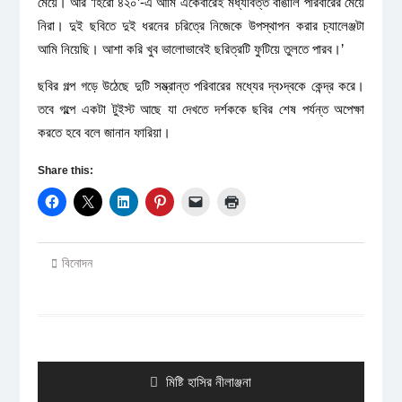
মেয়ে। আর ‘হিরো ৪২০’-এ আমি একেবারেই মধ্যবিত্ত বাঙালি পরিবারের মেয়ে
নিরা। দুই ছবিতে দুই ধরনের চরিত্রে নিজেকে উপস্থাপন করার চ্যালেঞ্জটা
আমি নিয়েছি। আশা করি খুব ভালোভাবেই ছরিত্রটি ফুটিয়ে তুলতে পারব।’
ছবির গল্প গড়ে উঠেছে দুটি সম্ভ্রান্ত পরিবারের মধ্যের দ্ব›দ্বকে কেন্দ্র করে।
তবে গল্পে একটা টুইস্ট আছে যা দেখতে দর্শককে ছবির শেষ পর্যন্ত অপেক্ষা
করতে হবে বলে জানান ফারিয়া।
Share this:
বিনোদন
Post
navigation
Previous
মিষ্টি হাসির নীলাঞ্জনা