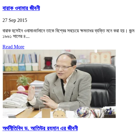
বারাক ওবামার জীবনী
27 Sep 2015
বারাক হুসেইন ওবামা৷বর্তমানে তাকে বিশ্বের সবচেয়ে ক্ষমতাধর ব্যক্তি মনে করা হয়। জন্ম
১৯৬১ সালের ৪...
Read More
অর্থনীতিবিদ ড. আতিউর রহমান এর জীবনী