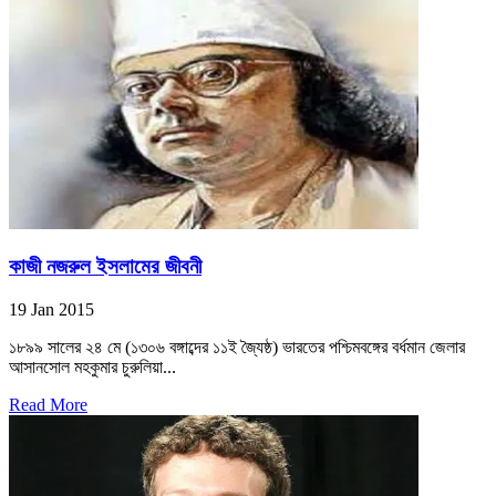
কাজী নজরুল ইসলামের জীবনী
19 Jan 2015
১৮৯৯ সালের ২৪ মে (১৩০৬ বঙ্গাব্দের ১১ই জ্যৈষ্ঠ) ভারতের পশ্চিমবঙ্গের বর্ধমান জেলার
আসানসোল মহকুমার চুরুলিয়া...
Read More