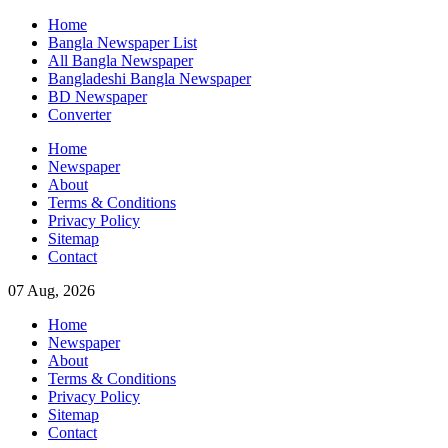
Skip
Home
to
Bangla Newspaper List
content
All Bangla Newspaper
Bangladeshi Bangla Newspaper
BD Newspaper
Converter
Home
Newspaper
About
Terms & Conditions
Privacy Policy
Sitemap
Contact
07 Aug, 2026
Home
Newspaper
About
Terms & Conditions
Privacy Policy
Sitemap
Contact