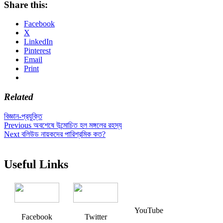
Share this:
Facebook
X
LinkedIn
Pinterest
Email
Print
Related
বিজ্ঞান-প্রযুক্তি
Post
Previous
Previous
অবশেষে উন্মোচিত হল মঙ্গলের রহস্য
Next
post:
Next
বলিউড নায়কদের পারিশ্রমিক কত?
navigation
post:
Useful Links
YouTube
Facebook
Twitter