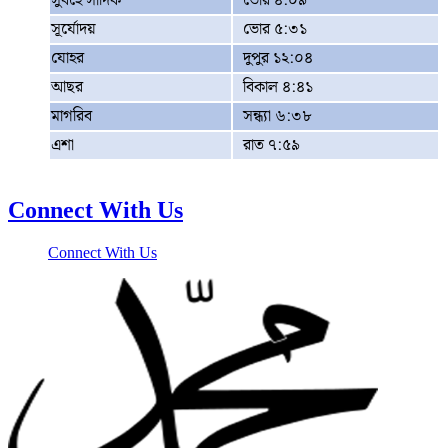
সুবহে সাদিক
ভোর ৪:০৯
সূর্যোদয়
ভোর ৫:৩১
যোহর
দুপুর ১২:০৪
আছর
বিকাল ৪:৪১
মাগরিব
সন্ধ্যা ৬:৩৮
এশা
রাত ৭:৫৯
Connect With Us
Connect With Us