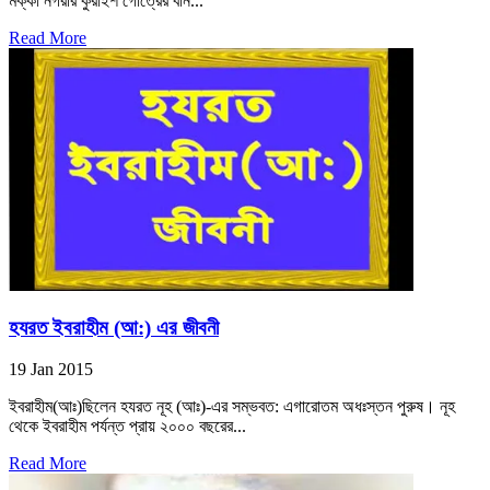
মক্কা নগরীর কুরাইশ গোত্রের বনি...
Read More
হযরত ইবরাহীম (আ:) এর জীবনী
19 Jan 2015
ইবরাহীম(আঃ)ছিলেন হযরত নূহ (আঃ)-এর সম্ভবত: এগারোতম অধঃস্তন পুরুষ। নূহ
থেকে ইবরাহীম পর্যন্ত প্রায় ২০০০ বছরের...
Read More