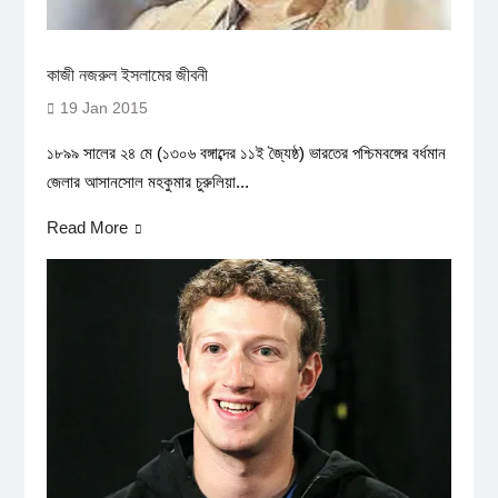
কাজী নজরুল ইসলামের জীবনী
19 Jan 2015
১৮৯৯ সালের ২৪ মে (১৩০৬ বঙ্গাব্দের ১১ই জ্যৈষ্ঠ) ভারতের পশ্চিমবঙ্গের বর্ধমান
জেলার আসানসোল মহকুমার চুরুলিয়া...
Read More