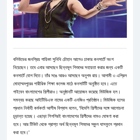
বলিউডের জনপ্রিয় গায়িকা সুনিধি চৌহান আগেও ঢাকার কনসার্টে অংশ
নিয়েছেন। তবে এবার আসছেন ছিন্নমূল শিশুদের সহায়তা করার জন্য একটি
কনসার্টে যোগ দিতে। তাঁর সঙে আরও আসছেন অনুপম রায়। আগামী ৩ এপ্রিল
মোহাম্মদপুরের শারীরিক শিক্ষা কলেজ মাঠে কনসার্টটি অনুষ্ঠিত হবে। এতে
গাইবেন বাংলাদেশের শিল্পীরাও। অনুষ্ঠানটি আয়োজন করেছে মিউজিক হল।
সমন্বয় করছে আইটিডিএফ নামের একটি এনজিও প্রতিষ্ঠান। মিউজিক হলের
প্রধান নির্বাহী কর্মকর্তা আশীষ বিশ্বাস বলেন, ‘বিদেশি শিল্পীদের সঙ্গে আলোচনা
চূড়ান্ত হয়েছ। এছাড়া শিগগিরই বাংলাদেশের শিল্পীদের নামও ঘোষণা করা
হবে। আর টিকিট থেকে প্রাপ্ত অর্থ ছিন্নমূল শিশুদের স্কুল ঘাসফুলে প্রদান
করা হবে।’