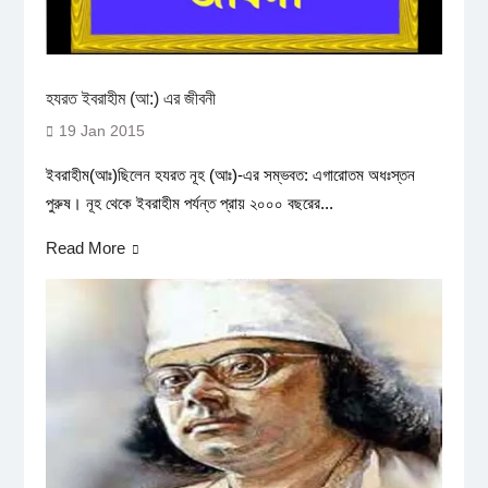
হযরত ইবরাহীম (আ:) এর জীবনী
19 Jan 2015
ইবরাহীম(আঃ)ছিলেন হযরত নূহ (আঃ)-এর সম্ভবত: এগারোতম অধঃস্তন
পুরুষ। নূহ থেকে ইবরাহীম পর্যন্ত প্রায় ২০০০ বছরের...
Read More