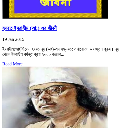
হযরত ইবরাহীম (আ:) এর জীবনী
19 Jan 2015
ইবরাহীম(আঃ)ছিলেন হযরত নূহ (আঃ)-এর সম্ভবত: এগারোতম অধঃস্তন পুরুষ। নূহ
থেকে ইবরাহীম পর্যন্ত প্রায় ২০০০ বছরের...
Read More