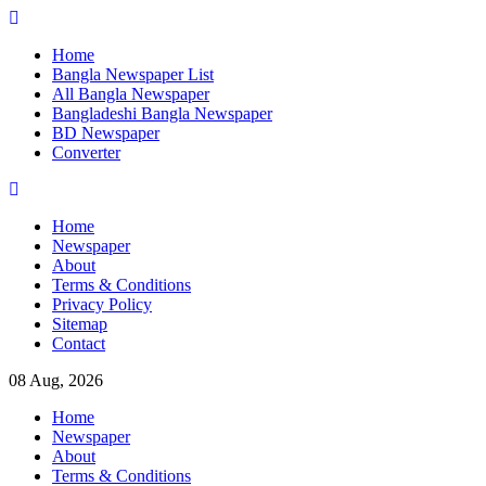
Skip
to
Home
content
Bangla Newspaper List
All Bangla Newspaper
Bangladeshi Bangla Newspaper
BD Newspaper
Converter
Home
Newspaper
About
Terms & Conditions
Privacy Policy
Sitemap
Contact
08 Aug, 2026
Home
Newspaper
About
Terms & Conditions