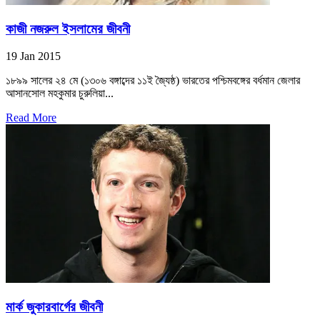
কাজী নজরুল ইসলামের জীবনী
19 Jan 2015
১৮৯৯ সালের ২৪ মে (১৩০৬ বঙ্গাব্দের ১১ই জ্যৈষ্ঠ) ভারতের পশ্চিমবঙ্গের বর্ধমান জেলার
আসানসোল মহকুমার চুরুলিয়া...
Read More
মার্ক জুকারবার্গের জীবনী