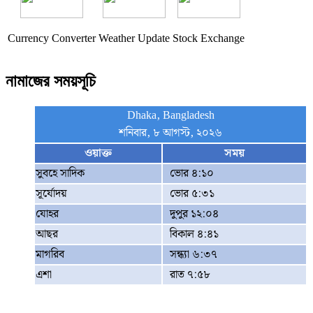
Currency Converter
Weather Update
Stock Exchange
নামাজের সময়সূচি
Dhaka, Bangladesh
শনিবার, ৮ আগস্ট, ২০২৬
ওয়াক্ত
সময়
সুবহে সাদিক
ভোর ৪:১০
সূর্যোদয়
ভোর ৫:৩১
যোহর
দুপুর ১২:০৪
আছর
বিকাল ৪:৪১
মাগরিব
সন্ধ্যা ৬:৩৭
এশা
রাত ৭:৫৮