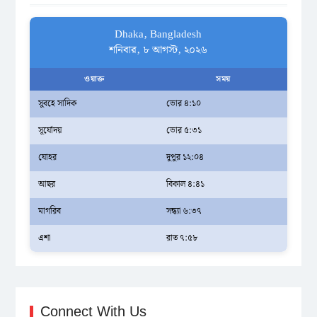
Dhaka, Bangladesh
শনিবার, ৮ আগস্ট, ২০২৬
ওয়াক্ত
সময়
সুবহে সাদিক
ভোর ৪:১০
সূর্যোদয়
ভোর ৫:৩১
যোহর
দুপুর ১২:০৪
আছর
বিকাল ৪:৪১
মাগরিব
সন্ধ্যা ৬:৩৭
এশা
রাত ৭:৫৮
Connect With Us