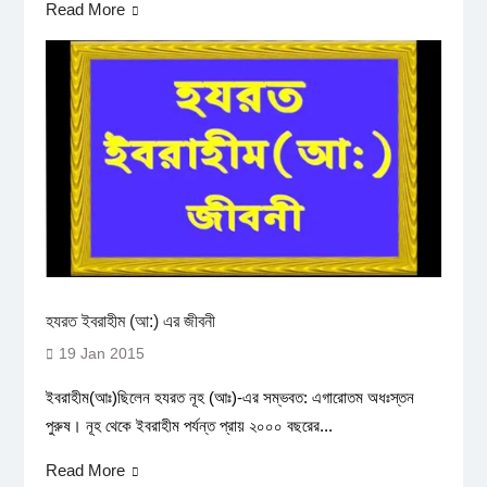
Read More
হযরত ইবরাহীম (আ:) এর জীবনী
19 Jan 2015
ইবরাহীম(আঃ)ছিলেন হযরত নূহ (আঃ)-এর সম্ভবত: এগারোতম অধঃস্তন
পুরুষ। নূহ থেকে ইবরাহীম পর্যন্ত প্রায় ২০০০ বছরের...
Read More