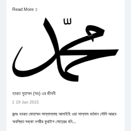
Read More
হযরত মুহাম্মদ (সাঃ) এর জীবনী
19 Jan 2015
জন্মঃ হযরত মোহাম্মদ সাল্লাল্লাহু আলাইহি ওয়া সাল্লাম বর্তমান সৌদি আরবে
অবস্থিত মক্কা নগরীর কুরাইশ গোত্রের বনি...