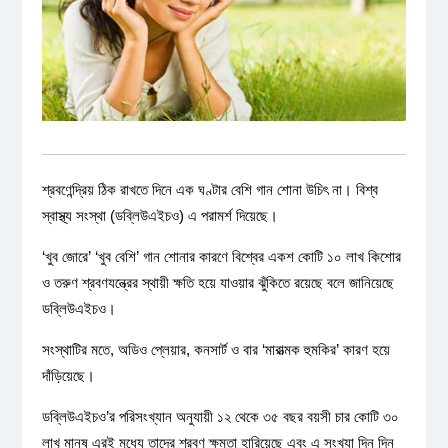
শ্রবণেন্দ্রিয় ঠিক রাখতে দিনে এক ঘণ্টার বেশি গান শোনা উচিৎ না। বিশ্ব
স্বাস্থ্য সংস্থা (ডব্লিউএইচও) এ পরামর্শ দিয়েছে।
‘খুব জোরে’ ‘খুব বেশি’ গান শোনার কারণে বিশ্বের একশ কোটি ১০ লাখ কিশোর
ও তরুণ শ্রবণযন্ত্রের স্থায়ী ক্ষতি হয়ে যাওয়ার ঝুঁকিতে রয়েছে বলে জানিয়েছে
ডব্লিউএইচও।
সংস্থাটির মতে, অডিও প্লেয়ার, কনসার্ট ও বার ‘মারাত্মক হুমকির’ কারণ হয়ে
দাঁড়িয়েছে।
ডব্লিউএইচও’র পরিসংখ্যান অনুযায়ী ১২ থেকে ৩৫ বছর বয়সী চার কোটি ৩০
লাখ মানুষ এরই মধ্যে তাদের শ্রবণ ক্ষমতা হারিয়েছে এবং এ সংখ্যা দিন দিন