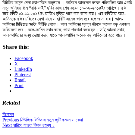
বিটিভির আনন্দ মেলা ম্যাগাজিন অনুষ্ঠানে । বর্তমানে আহম্মেদ রুবেল পরিচালিত আর একটি
নতুন জুনিয়র ফিল্ম “রকি ভাই” ছবির কাজ শেষ করেন ১০-০৯-২০১৪ইং তারিখে। রকি
ভাই ছবিটি ০১-১১-২০১৪ইং তারিখে মুক্তি পাবে বলে জানা যায়। এই ছবিটিতে আল-
আমিনকে রকির চরিত্রে দেখা যাবে ও ছবিটি অনেক ভাল হবে বলে জানা যায়। আল-
আমিনের মিডিয়ার শুরুটা বিটিভি থেকে। আল-আমিনের স্বপ্ন জীবনে অনেক বড় একজন
অভিনেতা হবে। আল-আমিন সবার কাছে দোয়া প্রার্থনা করেছেন। তাই আমরা সবাই
আল-আমিনের জন্য দোয়া করব, যাতে আল-আমিন অনেক বড় অভিনেতা হতে পারে।
Share this:
Facebook
X
LinkedIn
Pinterest
Email
Print
Related
বিনোদন
Post
Previous
Previous
মিউজিক ভিডিওর নতুন জুটি কাঞ্চন ও কেয়া
Next
post:
Next
হারিয়ে যাওয়া বিমান রহস্য-১
navigation
post: