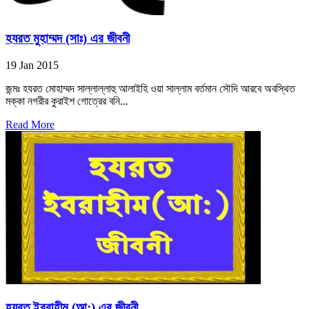
হযরত মুহাম্মদ (সাঃ) এর জীবনী
19 Jan 2015
জন্মঃ হযরত মোহাম্মদ সাল্লাল্লাহু আলাইহি ওয়া সাল্লাম বর্তমান সৌদি আরবে অবস্থিত
মক্কা নগরীর কুরাইশ গোত্রের বনি...
Read More
হযরত ইবরাহীম (আ:) এর জীবনী