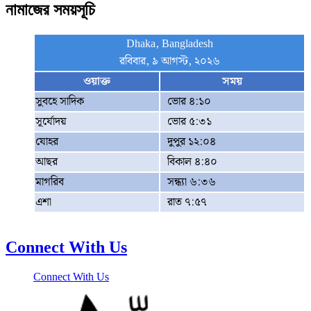
নামাজের সময়সূচি
Dhaka, Bangladesh
রবিবার, ৯ আগস্ট, ২০২৬
ওয়াক্ত
সময়
সুবহে সাদিক
ভোর ৪:১০
সূর্যোদয়
ভোর ৫:৩১
যোহর
দুপুর ১২:০৪
আছর
বিকাল ৪:৪০
মাগরিব
সন্ধ্যা ৬:৩৬
এশা
রাত ৭:৫৭
Connect With Us
Connect With Us