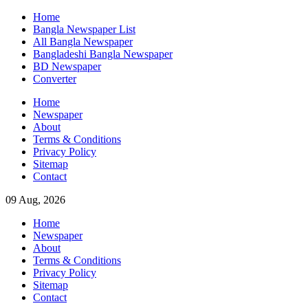
Skip
Home
to
Bangla Newspaper List
content
All Bangla Newspaper
Bangladeshi Bangla Newspaper
BD Newspaper
Converter
Home
Newspaper
About
Terms & Conditions
Privacy Policy
Sitemap
Contact
09 Aug, 2026
Home
Newspaper
About
Terms & Conditions
Privacy Policy
Sitemap
Contact