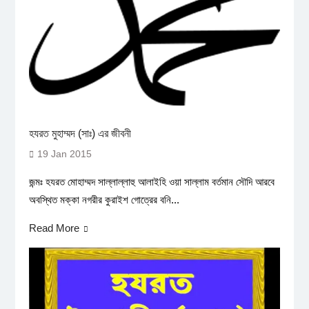
হযরত মুহাম্মদ (সাঃ) এর জীবনী
19 Jan 2015
জন্মঃ হযরত মোহাম্মদ সাল্লাল্লাহু আলাইহি ওয়া সাল্লাম বর্তমান সৌদি আরবে
অবস্থিত মক্কা নগরীর কুরাইশ গোত্রের বনি...
Read More