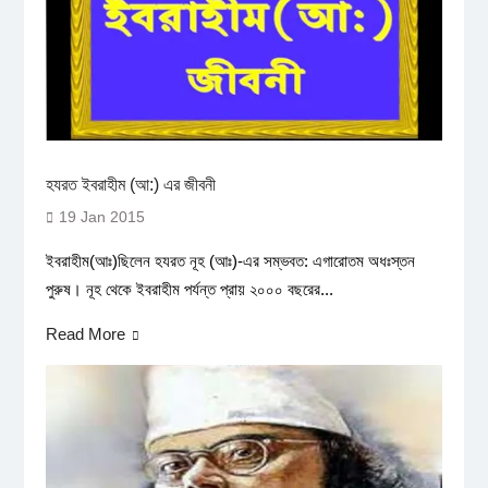
হযরত ইবরাহীম (আ:) এর জীবনী
19 Jan 2015
ইবরাহীম(আঃ)ছিলেন হযরত নূহ (আঃ)-এর সম্ভবত: এগারোতম অধঃস্তন
পুরুষ। নূহ থেকে ইবরাহীম পর্যন্ত প্রায় ২০০০ বছরের...
Read More