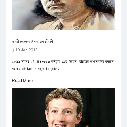
কাজী নজরুল ইসলামের জীবনী
19 Jan 2015
১৮৯৯ সালের ২৪ মে (১৩০৬ বঙ্গাব্দের ১১ই জ্যৈষ্ঠ) ভারতের পশ্চিমবঙ্গের বর্ধমান
জেলার আসানসোল মহকুমার চুরুলিয়া...
Read More