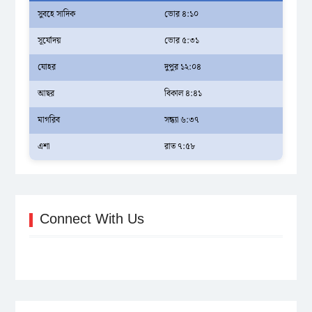
সুবহে সাদিক
ভোর ৪:১০
সূর্যোদয়
ভোর ৫:৩১
যোহর
দুপুর ১২:০৪
আছর
বিকাল ৪:৪১
মাগরিব
সন্ধ্যা ৬:৩৭
এশা
রাত ৭:৫৮
Connect With Us