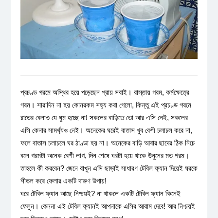
প্রচণ্ড গরমে অস্থির হয়ে পড়েছেন প্রায় সবাই। রাস্তায় গরম, কর্মক্ষেত্রে
গরম। সারাদিন না হয় কোনরকম সহ্য করা গেলো, কিন্তু এই প্রচণ্ড গরমে
রাতের বেলাও যে ঘুম হচ্ছে না! সকলের বাড়িতে তো আর এসি নেই, সকলের
এসি কেনার সামর্থ্যও নেই। অনেকের ঘরেই বাতাস খুব বেশী চলাচল করে না,
ফলে বাতাস চলাচলে ঘর ঠাণ্ডা হয় না। অনেকের বাড়ি আবার ছাদের ঠিক নিচে
বলে গরমটা অনেক বেশী লাগ, দিন শেষে ঘরটা হয়ে থাকে উনুনের মত গরম।
তাহলে কী করবেন? জেনে রাখুন এসি ছাড়াই সাধারণ টেবিল ফ্যান দিয়েই ঘরকে
শীতল করে ফেলার একটি দারুণ উপায়!
ঘরে টেবিল ফ্যান আছে নিশ্চয়ই? না থাকলে একটি টেবিল ফ্যান কিনেই
ফেলুন। কেননা এই টেবিল ফ্যানই আপনাকে এসির আরাম দেবে! আর নিশ্চয়ই