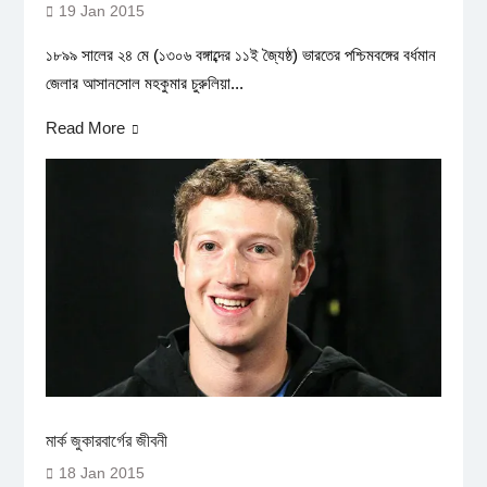
19 Jan 2015
১৮৯৯ সালের ২৪ মে (১৩০৬ বঙ্গাব্দের ১১ই জ্যৈষ্ঠ) ভারতের পশ্চিমবঙ্গের বর্ধমান
জেলার আসানসোল মহকুমার চুরুলিয়া...
Read More
মার্ক জুকারবার্গের জীবনী
18 Jan 2015