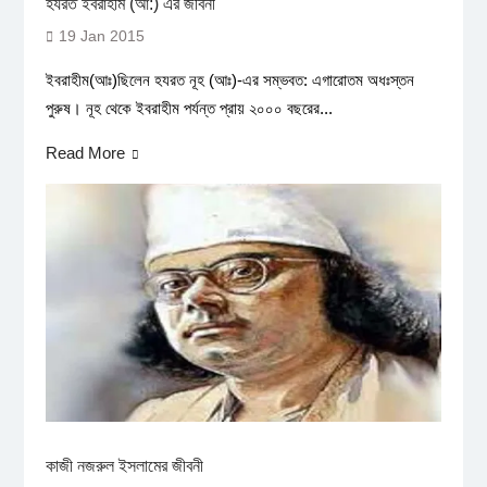
হযরত ইবরাহীম (আ:) এর জীবনী
19 Jan 2015
ইবরাহীম(আঃ)ছিলেন হযরত নূহ (আঃ)-এর সম্ভবত: এগারোতম অধঃস্তন
পুরুষ। নূহ থেকে ইবরাহীম পর্যন্ত প্রায় ২০০০ বছরের...
Read More
কাজী নজরুল ইসলামের জীবনী