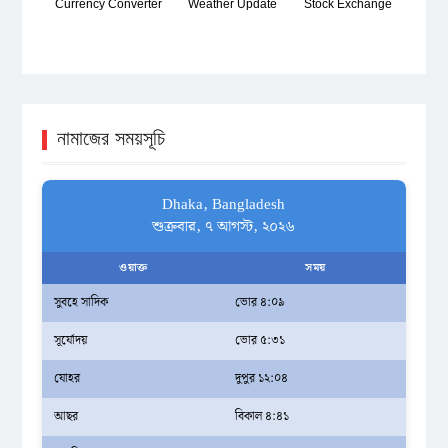
Currency Converter
Weather Update
Stock Exchange
নামাজের সময়সূচি
Dhaka, Bangladesh
শুক্রবার, ৭ আগস্ট, ২০২৬
ওয়াক্ত
সময়
সুবহে সাদিক
ভোর ৪:০৯
সূর্যোদয়
ভোর ৫:৩১
যোহর
দুপুর ১২:০৪
আছর
বিকাল ৪:৪১