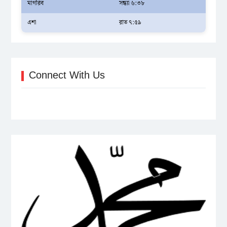
মাগরিব
সন্ধ্যা ৬:৩৮
এশা
রাত ৭:৫৯
Connect With Us