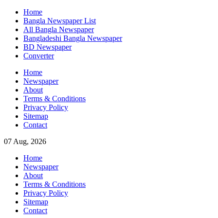
Skip
Home
to
Bangla Newspaper List
content
All Bangla Newspaper
Bangladeshi Bangla Newspaper
BD Newspaper
Converter
Home
Newspaper
About
Terms & Conditions
Privacy Policy
Sitemap
Contact
07 Aug, 2026
Home
Newspaper
About
Terms & Conditions
Privacy Policy
Sitemap
Contact