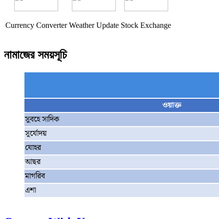
Currency Converter
Weather Update
Stock Exchange
নামাজের সময়সূচি
ওয়াক্ত
সুবহে সাদিক
সূর্যোদয়
যোহর
আছর
মাগরিব
এশা