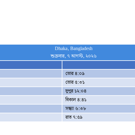
Dhaka, Bangladesh
শুক্রবার, ৭ আগস্ট, ২০২৬
ভোর ৪:০৯
ভোর ৫:৩১
দুপুর ১২:০৪
বিকাল ৪:৪১
সন্ধ্যা ৬:৩৮
রাত ৭:৫৯