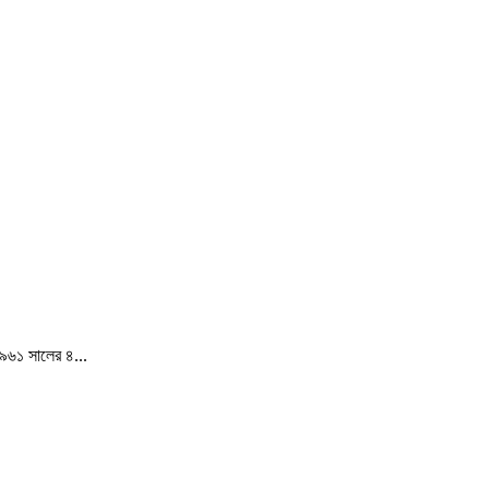
১৯৬১ সালের ৪...