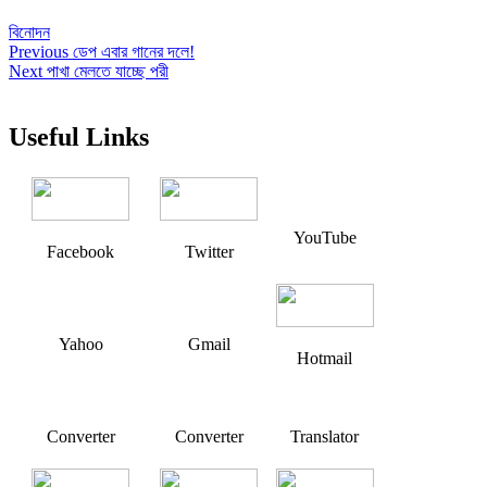
বিনোদন
Post
Previous
Previous
ডেপ এবার গানের দলে!
Next
post:
Next
পাখা মেলতে যাচ্ছে পরী
navigation
post:
Useful Links
YouTube
Facebook
Twitter
Yahoo
Gmail
Hotmail
Converter
Converter
Translator