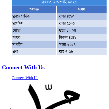
রবিবার, ৯ আগস্ট, ২০২৬
ওয়াক্ত
সময়
সুবহে সাদিক
ভোর ৪:১০
সূর্যোদয়
ভোর ৫:৩১
যোহর
দুপুর ১২:০৪
আছর
বিকাল ৪:৪১
মাগরিব
সন্ধ্যা ৬:৩৭
এশা
রাত ৭:৫৮
Connect With Us
Connect With Us