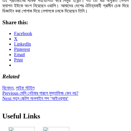
এই প্রতিষ্ঠানের সার্বিক সহযোগিতা করে সিমুড ইভেন্ট। গত ৩০ মার্চ অনুষ্ঠিত নেপাল
ফ্যাশন ইউকে অংশ নিয়েছেন ওয়ালি। আমাদের দেশের ঐতিহ্যবাহী গ্রামীন চেক দিয়ে
ডিজাইন করা পোশাক দিয়ে নেপালকে চমকে দিয়েছেন তিনি।
Share this:
Facebook
X
LinkedIn
Pinterest
Email
Print
Related
বিনোদন
,
লাইফ স্টাইল
Post
Previous
Previous
মেসি নেইমার পারলে মুস্তাফিজ কেন নয়?
Next
post:
Next
নতুন জেন্টস অনলাইন শপ ‘আইওয়্যার’
navigation
post:
Useful Links