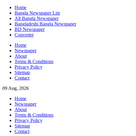
Skip
Home
to
Bangla Newspaper List
content
All Bangla Newspaper
Bangladeshi Bangla Newspaper
BD Newspaper
Converter
Home
Newspaper
About
Terms & Conditions
Privacy Policy
Sitemap
Contact
09 Aug, 2026
Home
Newspaper
About
Terms & Conditions
Privacy Policy
Sitemap
Contact