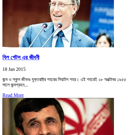
বিল গেটস এর জীবনী
18 Jan 2015
জন্ম ও স্কুল জীবনঃ যুক্তরাষ্ট্র শহরের সিয়াটল শহর। এই শহরেই ২৮ অক্টোবর ১৯৫৫
সালে জন্মগ্রহন...
Read More