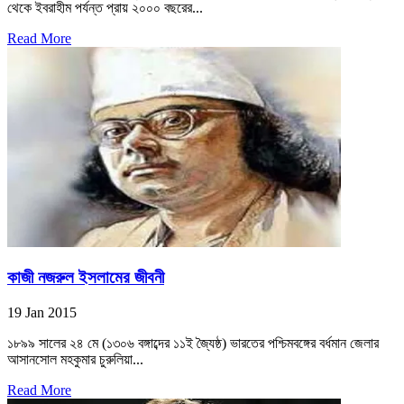
থেকে ইবরাহীম পর্যন্ত প্রায় ২০০০ বছরের...
Read More
কাজী নজরুল ইসলামের জীবনী
19 Jan 2015
১৮৯৯ সালের ২৪ মে (১৩০৬ বঙ্গাব্দের ১১ই জ্যৈষ্ঠ) ভারতের পশ্চিমবঙ্গের বর্ধমান জেলার
আসানসোল মহকুমার চুরুলিয়া...
Read More