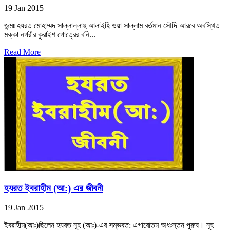
19 Jan 2015
জন্মঃ হযরত মোহাম্মদ সাল্লাল্লাহু আলাইহি ওয়া সাল্লাম বর্তমান সৌদি আরবে অবস্থিত
মক্কা নগরীর কুরাইশ গোত্রের বনি...
Read More
হযরত ইবরাহীম (আ:) এর জীবনী
19 Jan 2015
ইবরাহীম(আঃ)ছিলেন হযরত নূহ (আঃ)-এর সম্ভবত: এগারোতম অধঃস্তন পুরুষ। নূহ