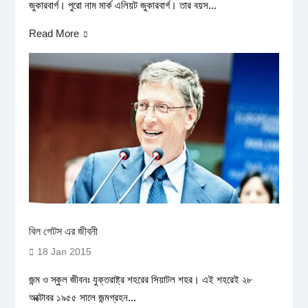
জুকারবার্গ। পুরো নাম মার্ক এলিয়ট জুকারবার্গ। তার বয়স...
Read More
বিল গেটস এর জীবনী
18 Jan 2015
জন্ম ও স্কুল জীবনঃ যুক্তরাষ্ট্র শহরের সিয়াটল শহর। এই শহরেই ২৮
অক্টোবর ১৯৫৫ সালে জন্মগ্রহন...