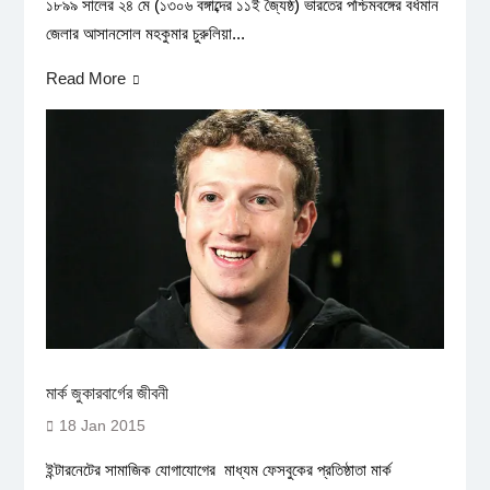
১৮৯৯ সালের ২৪ মে (১৩০৬ বঙ্গাব্দের ১১ই জ্যৈষ্ঠ) ভারতের পশ্চিমবঙ্গের বর্ধমান
জেলার আসানসোল মহকুমার চুরুলিয়া...
Read More
মার্ক জুকারবার্গের জীবনী
18 Jan 2015
ইন্টারনেটের সামাজিক যোগাযোগের মাধ্যম ফেসবুকের প্রতিষ্ঠাতা মার্ক