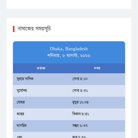
নামাজের সময়সূচি
Dhaka, Bangladesh
শনিবার, ৮ আগস্ট, ২০২৬
ওয়াক্ত
সময়
সুবহে সাদিক
ভোর ৪:১০
সূর্যোদয়
ভোর ৫:৩১
যোহর
দুপুর ১২:০৪
আছর
বিকাল ৪:৪১
মাগরিব
সন্ধ্যা ৬:৩৭
এশা
রাত ৭:৫৮