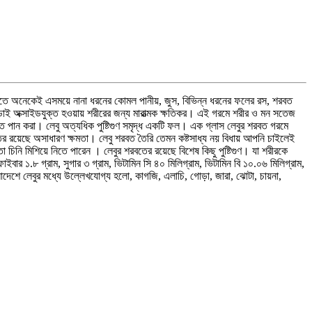
পেতে অনেকেই এসময়ে নানা ধরনের কোমল পানীয়, জুস, বিভিন্ন ধরনের ফলের রস, শরবত
 ডাই অক্সাইডযুক্ত হওয়ায় শরীরের জন্য মারাত্মক ক্ষতিকর। এই গরমে শরীর ও মন সতেজ
বত পান করা। লেবু অত্যধিক পুষ্টিগুণ সমৃদ্ধ একটি ফল। এক গ্লাস লেবুর শরবত গরমে
তের রয়েছে অসাধারণ ক্ষমতা। লেবু শরবত তৈরি তেমন কষ্টসাধ্য নয় বিধায় আপনি চাইলেই
 চিনি মিশিয়ে নিতে পারেন । লেবুর শরবতের রয়েছে বিশেষ কিছু পুষ্টিগুণ। যা শরীরকে
ার ১.৮ গ্রাম, সুগার ৩ গ্রাম, ভিটামিন সি ৪০ মিলিগ্রাম, ভিটামিন বি ১০.০৬ মিলিগ্রাম,
দেশে লেবুর মধ্যে উল্লেখযোগ্য হলো, কাগজি, এলাচি, গোড়া, জারা, ঝোটা, চায়না,