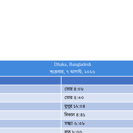
Dhaka, Bangladesh
শুক্রবার, ৭ আগস্ট, ২০২৬
ভোর ৪:০৮
ভোর ৫:৩০
দুপুর ১২:০৪
বিকাল ৪:৪১
সন্ধ্যা ৬:৩৮
রাত ৮:০০