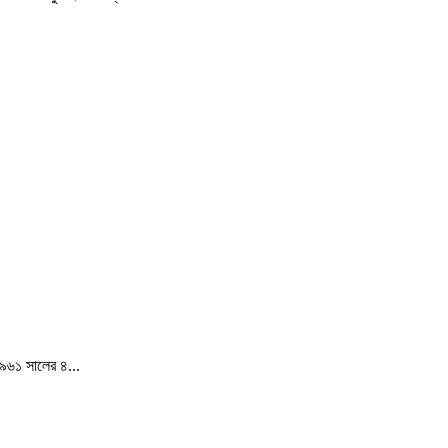
১৯৬১ সালের ৪...