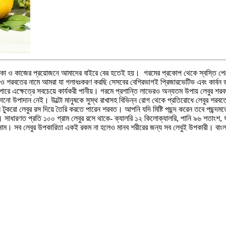
ু জীবিকা ও কাজের প্রয়োজনে আমাদের বাইরে বের হতেই হয়। গরমের প্রকোপ থেকে স্বস্তি 
ানীয় ও শরবতের নামে আমরা যা গলাধঃকরণ করছি সেসবের বেশিরভাগই প্রিজারভেটিভ এবং কার্বন
পারে এক্ষেত্রে সবচেয়ে কার্যকরী পানীয়। গরমে প্রশান্তি লাভেরও অন্যতম উপায় লেবুর শর
 কোনো উপাদান নেই। উল্টো মানুষকে সুস্থ রাখাসহ বিভিন্ন রোগ থেকে প্রতিরোধে লেবুর শরব
টুকরো লেবুর রস দিয়ে তৈরি করতে পারেন শরবত। আপনি যদি মিষ্টি পছন্দ করেন তবে পছন্দমতো
াধারণত প্রতি ১০০ গ্রাম লেবুর রসে থাকে- ক্যালরি ১২ কিলোক্যালরি, পানি ৯৬ শতাংশ, ফাইব
ও নাম। সব লেবুর উপকারিতা একই রকম না হলেও মানব শরীরের জন্য সব লেবুই উপকারী। বাংলা