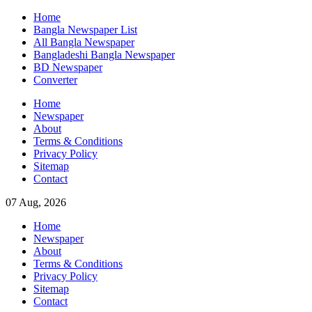
Skip
Home
to
Bangla Newspaper List
content
All Bangla Newspaper
Bangladeshi Bangla Newspaper
BD Newspaper
Converter
Home
Newspaper
About
Terms & Conditions
Privacy Policy
Sitemap
Contact
07 Aug, 2026
Home
Newspaper
About
Terms & Conditions
Privacy Policy
Sitemap
Contact