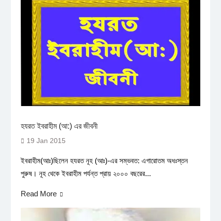
হযরত ইবরাহীম (আ:) এর জীবনী
19 Jan 2015
ইবরাহীম(আঃ)ছিলেন হযরত নূহ (আঃ)-এর সম্ভবত: এগারোতম অধঃস্তন
পুরুষ। নূহ থেকে ইবরাহীম পর্যন্ত প্রায় ২০০০ বছরের...
Read More