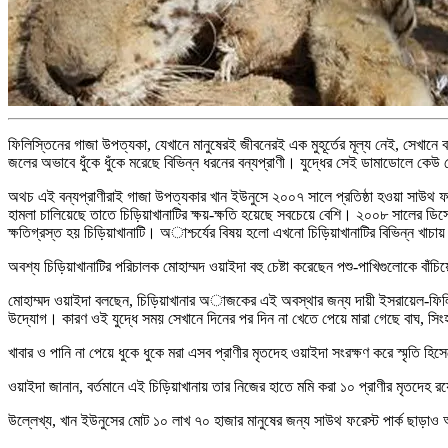
ফিলিস্তিনের গাজা উপত্যকা, যেখানে মানুষেরই জীবনেরই এক মুহূর্তের মূল্য নেই, সেখানে বন
জলের অভাবে ধুঁকে ধুঁকে মরেছে বিভিন্ন ধরনের বন্যপ্রাণী। যুদ্ধের সেই ডামাডোলে কেউ
অথচ এই বন্যপ্রাণীরাই গাজা উপত্যকার খান ইউনুসে ২০০৭ সালে প্রতিষ্ঠা হওয়া সাউথ ফরেস্
হামলা চালিয়েছে তাতে চিড়িয়াখানাটির ক্ষয়-ক্ষতি হয়েছে সবচেয়ে বেশি। ২০০৮ সালের ডি
ক্ষতিগ্রস্ত হয় চিড়িয়াখানাটি। অাশ্চর্যের বিষয় হলো এখনো চিড়িয়াখানাটির বিভিন্ন খ
অবশ্য চিড়িয়াখানাটির পরিচালক মোহাম্মদ ওয়াইদা বহু চেষ্টা করেছেন পশু-পাখিগুলোকে বাঁচিয
মোহাম্মদ ওয়াইদা বলছেন, চিড়িয়াখানার অাজকের এই অবস্থার জন্য দায়ী ইসরায়েল-ফিলি
উদ্যোগ। কারণ ওই যুদ্ধে সময় সেখানে দিনের পর দিন না খেতে পেয়ে মারা গেছে বাঘ, সিংহ
খাবার ও পানি না পেয়ে ধুকে ধুকে মরা এসব প্রাণীর মৃতদেহ ওয়াইদা সংরক্ষণ করে স্মৃতি হ
ওয়াইদা জানান, বর্তমানে এই চিড়িয়াখানায় তার নিজের হাতে মমি করা ১০ প্রাণীর মৃতদেহ রয
উল্লেখ্য, খান ইউনুসের মোট ১০ লাখ ৭০ হাজার মানুষের জন্য সাউথ ফরেস্ট পার্ক ছাড়