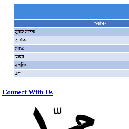
ওয়াক্ত
সুবহে সাদিক
সূর্যোদয়
যোহর
আছর
মাগরিব
এশা
Connect With Us