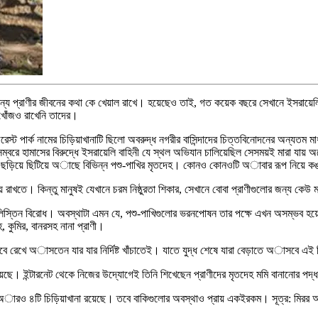
্য প্রাণীর জীবনের কথা কে খেয়াল রাখে। হয়েছেও তাই, গত কয়েক বছরে সেখানে ইসরায়েলি বাহি
 খোঁজও রাখেনি তাদের।
ট পার্ক নামের চিড়িয়াখানাটি ছিলো অবরুদ্ধ নগরীর বাসিন্দাদের চিত্তবিনোদনের অন্যতম মা
সেম্বরে হামাসের বিরুদ্ধে ইসরায়েলি বাহিনী যে স্থল অভিযান চালিয়েছিল সেসময়ই মারা য
াচায় ছড়িয়ে ছিটিয়ে অাছে বিভিন্ন পশু-পাখির মৃতদেহ। কোনও কোনওটি অাবার রূপ নিয়ে 
়ে রাখতে। কিন্তু মানুষই যেখানে চরম নিষ্ঠুরতা শিকার, সেখানে বোবা প্রাণীগুলোর জন্য কেউ
স্তিন বিরোধ। অবস্থাটা এমন যে, পশু-পাখিগুলোর ভরনপোষন তার পক্ষে এখন অসম্ভব হয়
, কুমির, বানরসহ নানা প্রাণী।
িসেবে রেখে অাসতেন যার যার নির্দিষ্ট খাঁচাতেই। যাতে যুদ্ধ শেষে যারা বেড়াতে অাসবে এই চ
়েছে। ইন্টারনেট থেকে নিজের উদ্যোগেই তিনি শিখেছেন প্রাণীদের মৃতদেহ মমি বানানোর পদ
াও অারও ৪টি চিড়িয়াখানা রয়েছে। তবে বাকিগুলোর অবস্থাও প্রায় একইরকম। সূত্র: মিরর