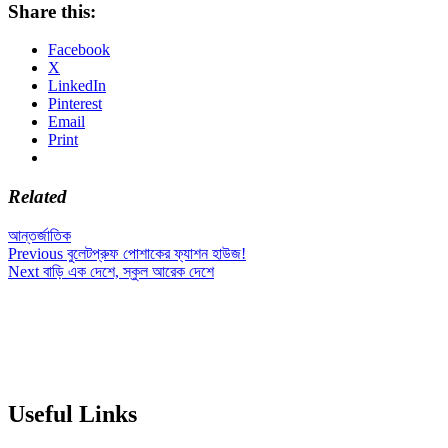
Share this:
Facebook
X
LinkedIn
Pinterest
Email
Print
Related
আন্তর্জাতিক
Post
Previous
Previous
বুলেটপ্রুফ পোশাকের ফ্যাশন হাউজ!
Next
post:
Next
বাড়ি এক দেশে, স্কুল আরেক দেশে
navigation
post:
Useful Links