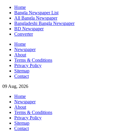
Skip
Home
to
Bangla Newspaper List
content
All Bangla Newspaper
Bangladeshi Bangla Newspaper
BD Newspaper
Converter
Home
Newspaper
About
Terms & Conditions
Privacy Policy
Sitemap
Contact
09 Aug, 2026
Home
Newspaper
About
Terms & Conditions
Privacy Policy
Sitemap
Contact