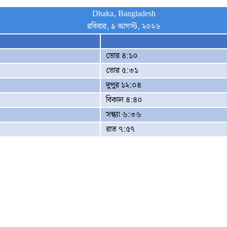
Dhaka, Bangladesh
রবিবার, ৯ আগস্ট, ২০২৬
ভোর ৪:১০
ভোর ৫:৩১
দুপুর ১২:০৪
বিকাল ৪:৪০
সন্ধ্যা ৬:৩৬
রাত ৭:৫৭