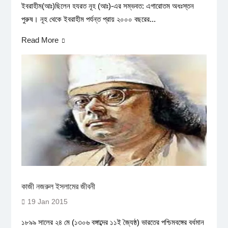
ইবরাহীম(আঃ)ছিলেন হযরত নূহ (আঃ)-এর সম্ভবত: এগারোতম অধঃস্তন
পুরুষ। নূহ থেকে ইবরাহীম পর্যন্ত প্রায় ২০০০ বছরের...
Read More
কাজী নজরুল ইসলামের জীবনী
19 Jan 2015
১৮৯৯ সালের ২৪ মে (১৩০৬ বঙ্গাব্দের ১১ই জ্যৈষ্ঠ) ভারতের পশ্চিমবঙ্গের বর্ধমান