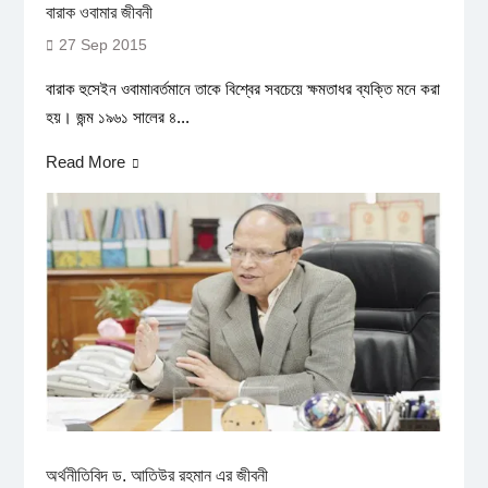
বারাক ওবামার জীবনী
27 Sep 2015
বারাক হুসেইন ওবামা৷বর্তমানে তাকে বিশ্বের সবচেয়ে ক্ষমতাধর ব্যক্তি মনে করা
হয়। জন্ম ১৯৬১ সালের ৪...
Read More
অর্থনীতিবিদ ড. আতিউর রহমান এর জীবনী