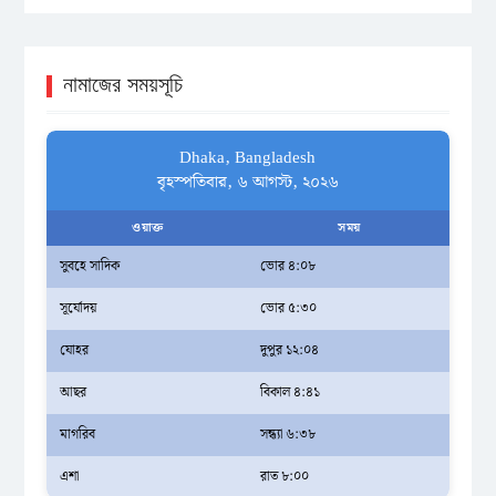
নামাজের সময়সূচি
Dhaka, Bangladesh
বৃহস্পতিবার, ৬ আগস্ট, ২০২৬
ওয়াক্ত
সময়
সুবহে সাদিক
ভোর ৪:০৮
সূর্যোদয়
ভোর ৫:৩০
যোহর
দুপুর ১২:০৪
আছর
বিকাল ৪:৪১
মাগরিব
সন্ধ্যা ৬:৩৮
এশা
রাত ৮:০০