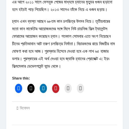
এর আগে ২০১১ সালে ফেসবুক পেজের মাধ্যমে চ্যানের মৃত্যুর গুজব ছড়ানো
হলে হইচই পড়ে গিয়েছিল। ২০১৩ সালেও তাঁকে নিয়ে এ গুজব ছড়ায়।
চ্যান এখন ব্যস্ত আছেন ৬৮তম কান চলচ্চিত্র উৎসব নিয়ে। তৃতীয়বারের
মতো কান মার্কেটের আয়োজকদের সঙ্গে মিলে নিউ চায়নিজ ফিল্ম ট্যালেন্টস
ফোরামের আয়োজন করেছেন চ্যান। গতকাল সোমবার এতে অংশ নিয়েছেন
চীনের প্রতিভাবান আট তরুণ চলচ্চিত্র নির্মাতা। বিচারকদের রায়ে বিজয়ীর নাম
ঘোষণা করা হবে আজ। পুরস্কার হিসেবে দেওয়া হবে এক লাখ ৬৫ হাজার
ডলার। পুরস্কারের এই অর্থ দেওয়া হবে জ্যাকি চ্যানের প্রোজেক্ট এ: ইয়ং
ফিল্মমেকার ডেভেলপমেন্ট ফান্ড থেকে।
Share this:
বিনোদন