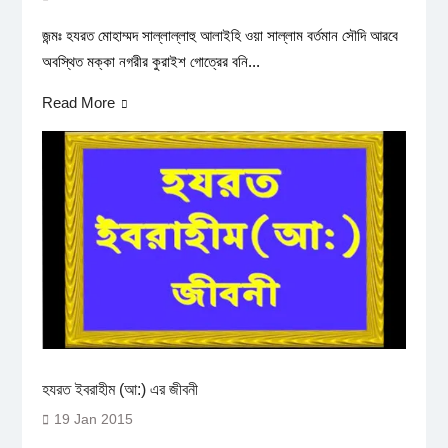
জন্মঃ হযরত মোহাম্মদ সাল্লাল্লাহু আলাইহি ওয়া সাল্লাম বর্তমান সৌদি আরবে
অবস্থিত মক্কা নগরীর কুরাইশ গোত্রের বনি...
Read More
হযরত ইবরাহীম (আ:) এর জীবনী
19 Jan 2015