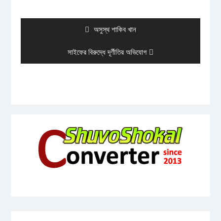
Post
navigation
Previous
অসুস্থ শাকিব খান
post:
Next
সাইফের বিরুদ্ধে দূর্ণীতির অভিযোগ
post: