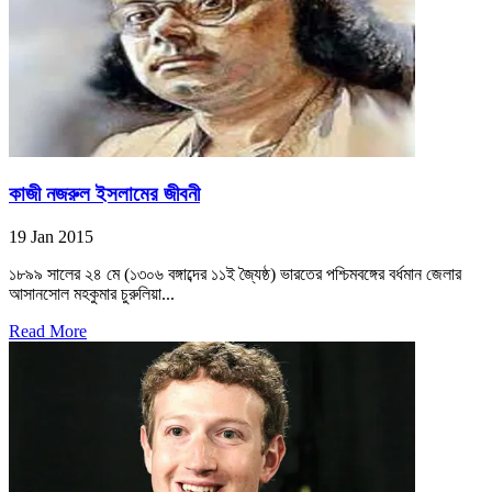
কাজী নজরুল ইসলামের জীবনী
19 Jan 2015
১৮৯৯ সালের ২৪ মে (১৩০৬ বঙ্গাব্দের ১১ই জ্যৈষ্ঠ) ভারতের পশ্চিমবঙ্গের বর্ধমান জেলার
আসানসোল মহকুমার চুরুলিয়া...
Read More