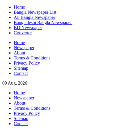
Skip
Home
to
Bangla Newspaper List
content
All Bangla Newspaper
Bangladeshi Bangla Newspaper
BD Newspaper
Converter
Home
Newspaper
About
Terms & Conditions
Privacy Policy
Sitemap
Contact
09 Aug, 2026
Home
Newspaper
About
Terms & Conditions
Privacy Policy
Sitemap
Contact