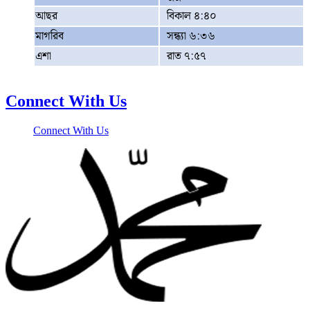
আছর
বিকাল ৪:৪০
মাগরিব
সন্ধ্যা ৬:৩৬
এশা
রাত ৭:৫৭
Connect With Us
Connect With Us