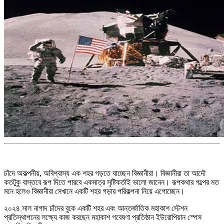
চাঁদে অকল্পনীয়, অবিশ্বাস্য এক শহর গড়তে যাচ্ছেন বিজ্ঞানীরা। বিজ্ঞানীরা তা আদৌ
কতটুকু বাস্তবে রূপ দিতে পারবে একমাত্র সৃষ্টিকর্তাই ভালো জানেন। রূপকথার গল্পের মত
মনে হলেও বিজ্ঞানীরা সেখানে একটি শহর গড়ার পরিকল্পনা নিয়ে এগোচ্ছেন।
২০২৪ সাল নাগাদ চাঁদের বুকে একটি শহর এবং আন্তর্জাতিক মহাকাশ স্টেশন
প্রতিস্থাপনের লক্ষ্যে কাজ করছেন মহাকাশ গবেষণা প্রতিষ্ঠান ইউরোপিয়ান স্পেস