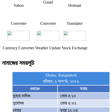
Gmail
Yahoo
Hotmail
Converter
Converter
Translator
Currency Converter
Weather Update
Stock Exchange
নামাজের সময়সূচি
Dhaka, Bangladesh
রবিবার, ৯ আগস্ট, ২০২৬
ওয়াক্ত
সময়
সুবহে সাদিক
ভোর ৪:১০
সূর্যোদয়
ভোর ৫:৩১
যোহর
দুপুর ১২:০৪