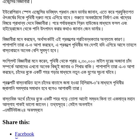
এজেন্সির বিজ্ঞানীরা।
ইউরোপিয়ান স্পেস এজেন্সির ভবিষ্যৎ প্রধান জেন ভার্নার জানান, এতে করে প্রযুক্তিগত
ঔৎকর্ষের দিকে পৃথিবী দ্রুত লয়ে এগিয়ে যাবে। শুরুতে অবকাঠামো নির্মাণ এবং খাদ্যের
বিষয়ে প্রাধান্য দেবে বিজ্ঞানীরা। পরে পর্যায়ক্রমে গ্রিন হাউজের মাধ্যমে ফসল এবং
হাইড্রোজেন থেকে পানি উৎপাদন করার কথাও জানান জেন ভার্নার।
বিজ্ঞানীরা মনে করছেন, অর্থসংকটই এই প্রকল্পের প্রতিবন্ধকতার অন্যতম কারণ।
পাশাপাশি তারা এ-ও আশা করছেন, এ প্রকল্পে পৃথিবীর সব দেশই যদি এগিয়ে আসে তাহলে
বাস্তবায়নে অনেক বেশি সুমসৃণ হবে।
সংশ্লিস্ট বিজ্ঞানীরা মনে করেন, পৃথিবী থেকে প্রায় ২,৩০,০০০ মাইল দূরের অজানা চাঁদ
সম্পর্কে আমাদের এখনো অনেক কিছুই জানার ও শিখার বাকি। পাশাপাশি তারা এ-ও আশা
করছেন, চাঁদের বুকে একটি শহর গড়ার মাধ্যমে নতুন এক যুগের সূচনা ঘটবে।
প্রকল্পটি বাস্তবায়িত হলে চাঁদের বাতাসে জমা হওয়া হিলিয়াম-৩’র মাধ্যমে পৃথিবীর
জ্বালানি সমস্যার সমাধান হবে বলেও আশাবাদী তারা।
বাস্তবিক অর্থে চাঁদের বুকে একটি শহর গড়ে তোলা আদৌ সম্ভব কিনা তা একমাত্র মহান
আল্লাহ পাকই ভালো জানেন। তথ্যসূত্র : মেইল অনলাইন
-এমটিনিউজ২৪ অবলম্বনে
Share this:
Facebook