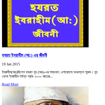
হযরত ইবরাহীম (আ:) এর জীবনী
19 Jan 2015
ইবরাহীম(আঃ)ছিলেন হযরত নূহ (আঃ)-এর সম্ভবত: এগারোতম অধঃস্তন পুরুষ। নূহ
থেকে ইবরাহীম পর্যন্ত প্রায় ২০০০ বছরের...
Read More