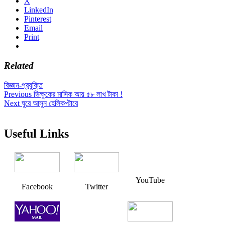
X
LinkedIn
Pinterest
Email
Print
Related
বিজ্ঞান-প্রযুক্তি
Post
Previous
Previous
ভিক্ষুকের মাসিক আয় ৫৮ লাখ টাকা !
Next
post:
Next
ঘুরে আসুন হেলিকপ্টারে
navigation
post:
Useful Links
YouTube
Facebook
Twitter