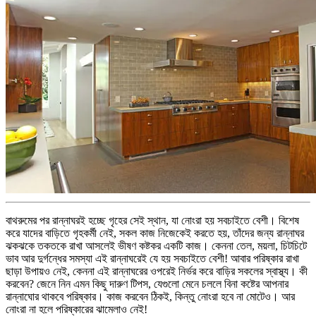
বাথরুমের পর রান্নাঘরই হচ্ছে গৃহের সেই স্থান, যা নোংরা হয় সবচাইতে বেশী। বিশেষ
করে যাদের বাড়িতে গৃহকর্মী নেই, সকল কাজ নিজেকেই করতে হয়, তাঁদের জন্য রান্নাঘর
ঝকঝকে তকতকে রাখা আসলেই ভীষণ কষ্টকর একটি কাজ। কেননা তেল, ময়লা, চিটচিটে
ভাব আর দুর্গন্ধের সমস্যা এই রান্নাঘরেই যে হয় সবচাইতে বেশী! আবার পরিষ্কার রাখা
ছাড়া উপায়ও নেই, কেননা এই রান্নাঘরের ওপরেই নির্ভর করে বাড়ির সকলের স্বাস্থ্য। কী
করবেন? জেনে নিন এমন কিছু দারুণ টিপস, যেগুলো মেনে চললে বিনা কষ্টের আপনার
রান্নাঘোর থাকবে পরিষ্কার। কাজ করবেন ঠিকই, কিন্তু নোংরা হবে না মোটেও। আর
নোংরা না হলে পরিষ্কারের ঝামেলাও নেই!