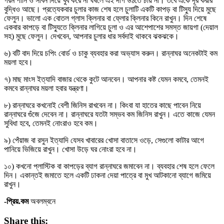
গরম পানি ও সাবন দিয়ে খুব করে না ঘষলে এই দাগ উঠতে চায় না। তবে একে দূর করার
বুদ্ধিও আছে। প্রত্যেকবার চুলার কাজ শেষ হলে চুলাটি একটি কাপড় বা টিস্যু দিয়ে মুছে
ফেলুন। ভালো এক বোতল গ্লাস ক্লিনার বা ফ্লোর ক্লিনার কিনে রাখুন। দিন শেষে
একবার কাপড়ে বা টিস্যুতে ক্লিনার লাগিয়ে চুলা ও এর আশেপাশের সমস্ত জায়গা (দেয়াল
সহ) মুছে ফেলুন। দেখবেন, আপনার চুলার ধার সর্বদাই থাকবে ঝকঝকে।
৬) বটি বাদ দিয়ে চপিং বোর্ড ও চাকু ব্যবহার করা অভ্যাস করুন। রান্নাঘর অনেকটাই কম
ময়লা হবে।
৭) মাছ মাংস ইত্যাদি বাজার থেকে কুটে আনবেন। আপনার কষ্ট যেমন কমবে, তেমনই
কমবে রান্নাঘর ময়লা হবার যন্ত্রণা।
৮) রান্নাঘরে কখনোই বেশী জিনিস রাখবেন না। কিংবা যা হাতের কাছে পাবেন নিয়ে
রান্নাঘরে গুঁজে দেবেন না। রান্নাঘরে যতটা সম্ভব কম জিনিস রাখুন। এতে কাজে যেমন
সুবিধা হবে, তেমনই নোংরাও হবে কম।
৯) পেঁয়াজ বা রসুন ইত্যাদি যেসব খাবারের খোসা বাতাসে ওড়ে, সেগুলো কাটার আগে
পানিয়ে ভিজিয়ে রাখুন। খোসা উড়ে ঘর নোংরা হবে না।
১০) কখনো প্লাস্টিক বা কাপড়ের ব্যাগ রান্নাঘরে জমাবেন না। ব্যবহার শেষ হলে ফেলে
দিন। একান্তই জমাতে হলে একটি ঢাকনা দেয়া পাত্রে বা মুখ আটকানো ব্যাগে জমিয়ে
রাখুন।
-প্রিয়
.
কম
অবলম্বনে
Share this: