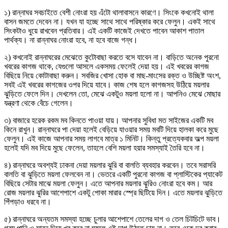
১) রান্নাঘর সবচাইতে বেশী নোংরা হয় এঁটো থালাবাসনে কারণে। সিংকে কখনোই থালা
বাসন জমতে দেবেন না। যখন যা হচ্ছে সাথে সাথে পরিষ্কার করে ফেলুন। একই সাথে
সিংকটাও ধুয়ে রাখবেন প্রতিবার। এই একটি কাজেই দেখতে পাবেন আকাশ পাতাল
পার্থক্য। না রান্নাঘর নোংরা হবে, না হবে বাজে গন্ধ।
২) কখনোই রান্নাঘরের মেঝেতে কুটোবাছা করতে বসে যাবেন না। বাড়িতে অনেক পুরনো
খবরের কাগজ থাকে, যেগুলো আসলে একসময় ফেলেই দেয়া হয়। এই খবরের কাগজ
বিছিয়ে নিয়ে কোটাবাছা করুন। সবজির খোসা হোক বা মাছ-মাংসের রক্ত ও উচ্ছিষ্ট অংশ,
সবই এই খবরের কাগজের ওপর দিয়ে যাবে। কাজ শেষ হলে কাগজসহ উঠিয়ে ময়লার
ঝুড়িতে ফেলে দিন। দেখলেন তো, মেঝে একটুও ময়লা হলো না। আপনিও মেঝে মোছার
যন্ত্রণা থেকে বেঁচে গেলেন।
৩) বাজারে হরেক রকম মব কিনতে পাওয়া যায়। আপনার সুবিধা মত সাইজের একটি মব
কিনে রাখুন। রান্নাঘরে পা দেয়া হলেই বেড়িয়ে যাওয়ার সময় মবটি দিয়ে হালকা করে মুছে
ফেলুন। এই কাজে আপনার সময় লাগবে মাত্র ১ মিনিট। কিন্তু প্রত্যেকবার অল্প ময়লা
হলেই যদি মব দিয়ে মুছে ফেলেন, তাহলে বেশি ময়লা হয়ার সমস্যাই তৈরি হবে না।
৪) রান্নাঘরে অবশ্যই ঢাকনা দেয়া ময়লার ঝুরি বা বালতি ব্যবহার করবেন। তবে সরাসরি
বালতি বা ঝুড়িতে ময়লা ফেলবেন না। ভেতরে একটি পুরনো কাগজ বা প্লাস্টিকের প্যাকেট
বিছিয়ে সেটার মাঝে ময়লা ফেলুন। এতে আপনার ময়লার ঝুরিও নোংরা হবে কম। আর
রোজ ময়লার ঝুরির আশেপাশে একটু পোকা মারার স্প্রে ছিটিয়ে দিন। এতে ময়লার ঝুড়িতে
পিঁপড়াও ধরবে না।
৫) রান্নাঘরে অন্যতম সমস্যা হচ্ছে চুলার আশেপাশে তেলের দাগ ও তেল চিটচিটে ভাব।