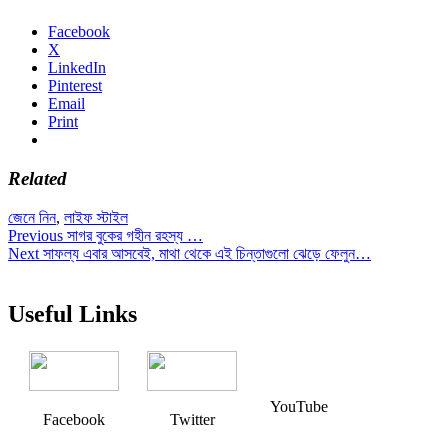
Facebook
X
LinkedIn
Pinterest
Email
Print
Related
জেনে নিন
,
লাইফ স্টাইল
Post
Previous
Previous
সাগর বুকের গহীন রহস্য …
Next
post:
Next
সাফল্য এবার আসবেই, মাথা থেকে এই চিন্তাগুলো ঝেড়ে ফেলুন…
navigation
post:
Useful Links
YouTube
Facebook
Twitter