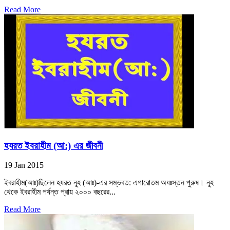
Read More
হযরত ইবরাহীম (আ:) এর জীবনী
19 Jan 2015
ইবরাহীম(আঃ)ছিলেন হযরত নূহ (আঃ)-এর সম্ভবত: এগারোতম অধঃস্তন পুরুষ। নূহ
থেকে ইবরাহীম পর্যন্ত প্রায় ২০০০ বছরের...
Read More