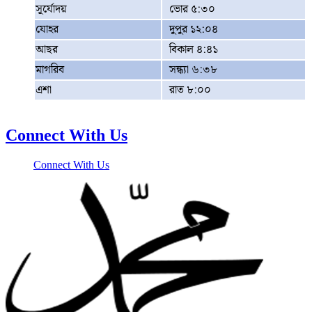
সূর্যোদয়
ভোর ৫:৩০
যোহর
দুপুর ১২:০৪
আছর
বিকাল ৪:৪১
মাগরিব
সন্ধ্যা ৬:৩৮
এশা
রাত ৮:০০
Connect With Us
Connect With Us