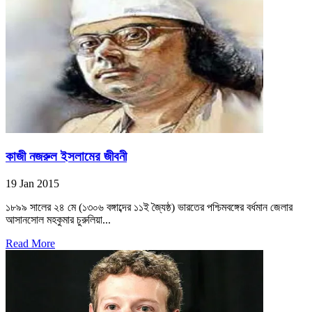
কাজী নজরুল ইসলামের জীবনী
19 Jan 2015
১৮৯৯ সালের ২৪ মে (১৩০৬ বঙ্গাব্দের ১১ই জ্যৈষ্ঠ) ভারতের পশ্চিমবঙ্গের বর্ধমান জেলার
আসানসোল মহকুমার চুরুলিয়া...
Read More