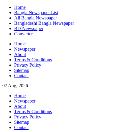
Skip
Home
to
Bangla Newspaper List
content
All Bangla Newspaper
Bangladeshi Bangla Newspaper
BD Newspaper
Converter
Home
Newspaper
About
Terms & Conditions
Privacy Policy
Sitemap
Contact
07 Aug, 2026
Home
Newspaper
About
Terms & Conditions
Privacy Policy
Sitemap
Contact