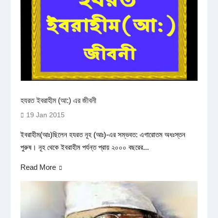
হযরত ইবরাহীম (আ:) এর জীবনী
19 Jan 2015
ইবরাহীম(আঃ)ছিলেন হযরত নূহ (আঃ)-এর সম্ভবত: এগারোতম অধঃস্তন
পুরুষ। নূহ থেকে ইবরাহীম পর্যন্ত প্রায় ২০০০ বছরের...
Read More