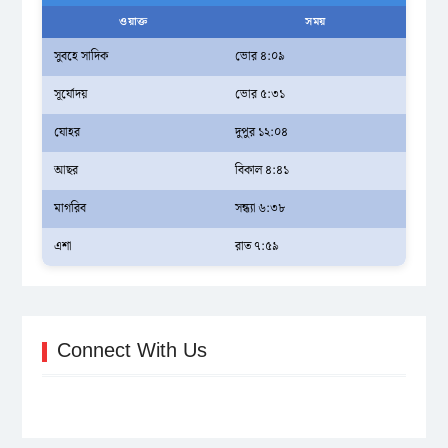
ওয়াক্ত
সময়
সুবহে সাদিক
ভোর ৪:০৯
সূর্যোদয়
ভোর ৫:৩১
যোহর
দুপুর ১২:০৪
আছর
বিকাল ৪:৪১
মাগরিব
সন্ধ্যা ৬:৩৮
এশা
রাত ৭:৫৯
Connect With Us