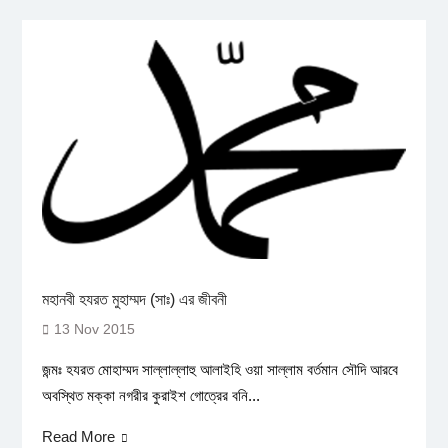
মহানবী হযরত মুহাম্মদ (সাঃ) এর জীবনী
13 Nov 2015
জন্মঃ হযরত মোহাম্মদ সাল্লাল্লাহু আলাইহি ওয়া সাল্লাম বর্তমান সৌদি আরবে
অবস্থিত মক্কা নগরীর কুরাইশ গোত্রের বনি...
Read More