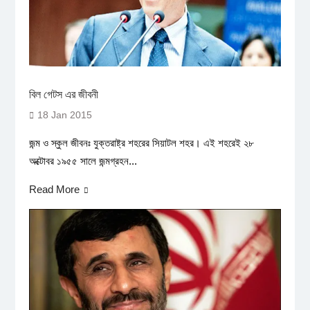
বিল গেটস এর জীবনী
18 Jan 2015
জন্ম ও স্কুল জীবনঃ যুক্তরাষ্ট্র শহরের সিয়াটল শহর। এই শহরেই ২৮
অক্টোবর ১৯৫৫ সালে জন্মগ্রহন...
Read More