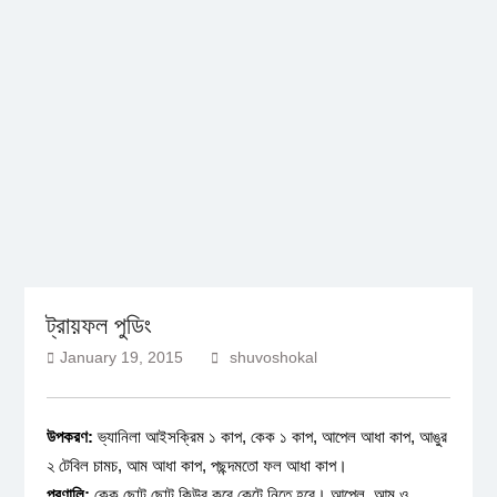
ট্রায়ফল পুডিং
January 19, 2015
shuvoshokal
উপকরণ:
ভ্যানিলা আইসক্রিম ১ কাপ, কেক ১ কাপ, আপেল আধা কাপ, আঙুর
২ টেবিল চামচ, আম আধা কাপ, পছন্দমতো ফল আধা কাপ।
প্রণালি:
কেক ছোট ছোট কিউব করে কেটে নিতে হবে। আপেল, আম ও