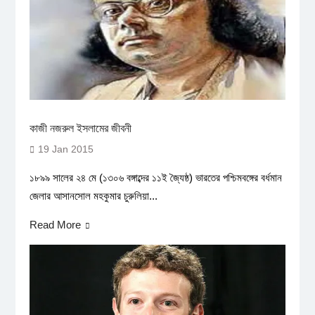
কাজী নজরুল ইসলামের জীবনী
19 Jan 2015
১৮৯৯ সালের ২৪ মে (১৩০৬ বঙ্গাব্দের ১১ই জ্যৈষ্ঠ) ভারতের পশ্চিমবঙ্গের বর্ধমান
জেলার আসানসোল মহকুমার চুরুলিয়া...
Read More