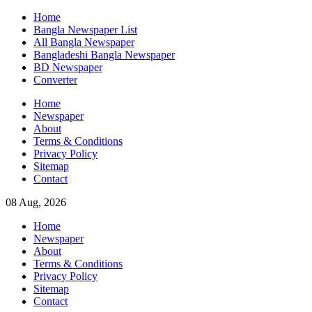
Skip
Home
to
Bangla Newspaper List
content
All Bangla Newspaper
Bangladeshi Bangla Newspaper
BD Newspaper
Converter
Home
Newspaper
About
Terms & Conditions
Privacy Policy
Sitemap
Contact
08 Aug, 2026
Home
Newspaper
About
Terms & Conditions
Privacy Policy
Sitemap
Contact