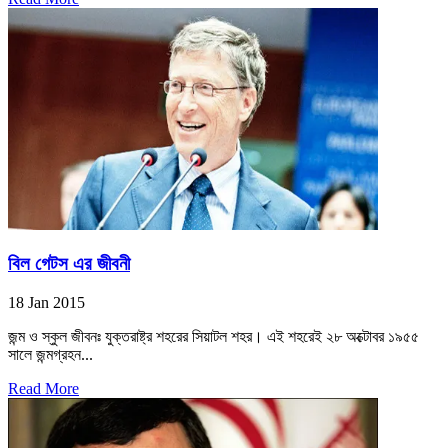
বিল গেটস এর জীবনী
18 Jan 2015
জন্ম ও স্কুল জীবনঃ যুক্তরাষ্ট্র শহরের সিয়াটল শহর। এই শহরেই ২৮ অক্টোবর ১৯৫৫
সালে জন্মগ্রহন...
Read More