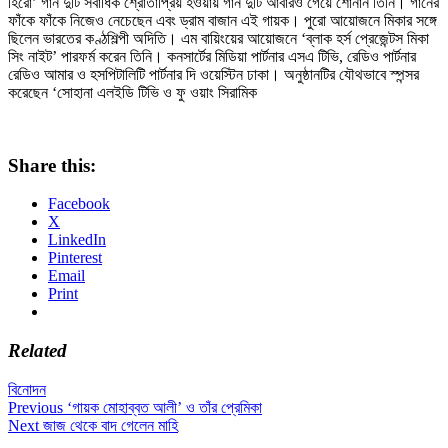
হিরো’ গান দুটি সর্বাধিক শ্রোতাপ্রিয় হওয়ায় গান দুটি আবারও গেয়ে শোনান তিনি। গানের
ফাঁকে ফাঁকে নিজেও নেচেছেন এবং ড্রাম বাজান এই গায়ক। পুরো আয়োজনে মিকার সঙ্গে
ছিলেন ভারতের কণ্ঠশিল্পী অদিতি। এম বায়িংয়ের আয়োজনে ‘ব্লাক হর্স প্রেজেন্টস মিকা
সিং নাইট’ পারফর্ম করেন তিনি। কনসার্টের মিডিয়া পার্টনার এসএ টিভি, রেডিও পার্টনার
রেডিও আমার ও হসপিটালিটি পার্টনার দি ওয়েস্টিন ঢাকা। অনুষ্ঠানটির যৌথভাবে স্পন্সর
করেছেন ‘সোহানা এলইডি টিভি ও ফু ওয়াং সিরামিক
Share this:
Facebook
X
LinkedIn
Pinterest
Email
Print
Related
বিনোদন
Post
Previous
Previous
‘গায়ক মোহাব্বত আলী’ ও তাঁর প্রেমিকা
Next
post:
Next
জাজ থেকে বাদ গেলেন মাহি
navigation
post: