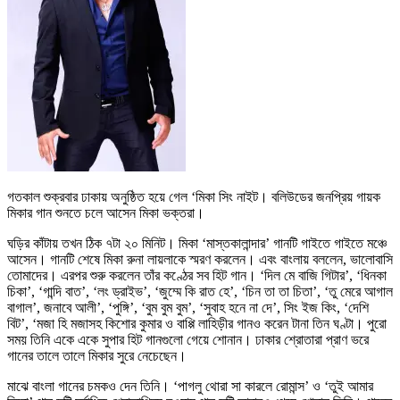
গতকাল শুক্রবার ঢাকায় অনুষ্ঠিত হয়ে গেল ‘মিকা সিং নাইট। বলিউডের জনপ্রিয় গায়ক
মিকার গান শুনতে চলে আসেন মিকা ভক্তরা।
ঘড়ির কাঁটায় তখন ঠিক ৭টা ২০ মিনিট। মিকা ‘মাস্তকালান্দার’ গানটি গাইতে গাইতে মঞ্চে
আসেন। গানটি শেষে মিকা রুনা লায়লাকে স্মরণ করলেন। এবং বাংলায় বললেন, ভালোবাসি
তোমাদের। এরপর শুরু করলেন তাঁর কণ্ঠের সব হিট গান। ‘দিল মে বাজি গিটার’, ‘ধিনকা
চিকা’, ‘গান্দি বাত’, ‘লং ড্রাইভ’, ‘জুম্মে কি রাত হে’, ‘চিন তা তা চিতা’, ‘তু মেরে আগাল
বাগাল’, জনাবে আলী’, ‘পুঙ্গি’, ‘বুম বুম বুম’, ‘সুবাহ হনে না দে’, সিং ইজ কিং, ‘দেশি
বিট’, ‘মজা হি মজাসহ কিশোর কুমার ও বাপ্পি লাহিড়ীর গানও করেন টানা তিন ঘণ্টা। পুরো
সময় তিনি একে একে সুপার হিট গানগুলো গেয়ে শোনান। ঢাকার শ্রোতারা প্রাণ ভরে
গানের তালে তালে মিকার সুরে নেচেছেন।
মাঝে বাংলা গানের চমকও দেন তিনি। ‘পাগলু থোরা সা কারলে রোমান্স’ ও ‘তুই আমার