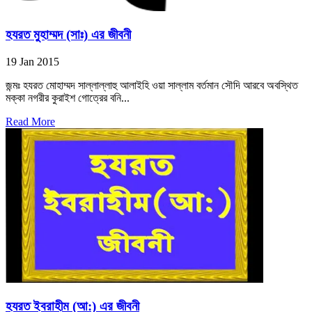
হযরত মুহাম্মদ (সাঃ) এর জীবনী
19 Jan 2015
জন্মঃ হযরত মোহাম্মদ সাল্লাল্লাহু আলাইহি ওয়া সাল্লাম বর্তমান সৌদি আরবে অবস্থিত
মক্কা নগরীর কুরাইশ গোত্রের বনি...
Read More
হযরত ইবরাহীম (আ:) এর জীবনী