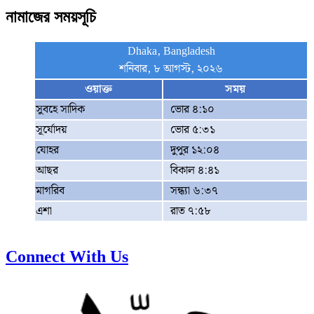
নামাজের সময়সূচি
Dhaka, Bangladesh
শনিবার, ৮ আগস্ট, ২০২৬
ওয়াক্ত
সময়
সুবহে সাদিক
ভোর ৪:১০
সূর্যোদয়
ভোর ৫:৩১
যোহর
দুপুর ১২:০৪
আছর
বিকাল ৪:৪১
মাগরিব
সন্ধ্যা ৬:৩৭
এশা
রাত ৭:৫৮
Connect With Us