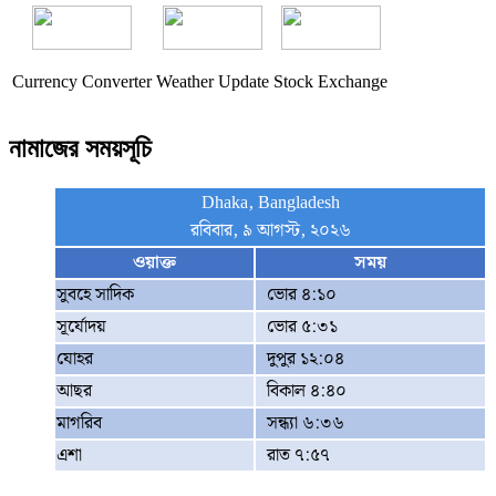
Currency Converter
Weather Update
Stock Exchange
নামাজের সময়সূচি
Dhaka, Bangladesh
রবিবার, ৯ আগস্ট, ২০২৬
ওয়াক্ত
সময়
সুবহে সাদিক
ভোর ৪:১০
সূর্যোদয়
ভোর ৫:৩১
যোহর
দুপুর ১২:০৪
আছর
বিকাল ৪:৪০
মাগরিব
সন্ধ্যা ৬:৩৬
এশা
রাত ৭:৫৭