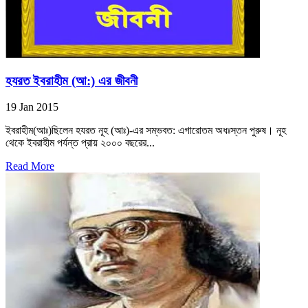
হযরত ইবরাহীম (আ:) এর জীবনী
19 Jan 2015
ইবরাহীম(আঃ)ছিলেন হযরত নূহ (আঃ)-এর সম্ভবত: এগারোতম অধঃস্তন পুরুষ। নূহ
থেকে ইবরাহীম পর্যন্ত প্রায় ২০০০ বছরের...
Read More