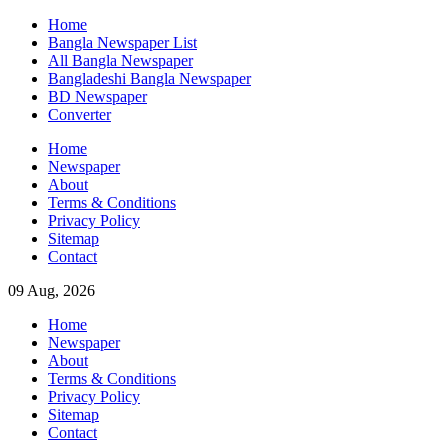
Skip
Home
to
Bangla Newspaper List
content
All Bangla Newspaper
Bangladeshi Bangla Newspaper
BD Newspaper
Converter
Home
Newspaper
About
Terms & Conditions
Privacy Policy
Sitemap
Contact
09 Aug, 2026
Home
Newspaper
About
Terms & Conditions
Privacy Policy
Sitemap
Contact