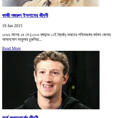
কাজী নজরুল ইসলামের জীবনী
19 Jan 2015
১৮৯৯ সালের ২৪ মে (১৩০৬ বঙ্গাব্দের ১১ই জ্যৈষ্ঠ) ভারতের পশ্চিমবঙ্গের বর্ধমান জেলার
আসানসোল মহকুমার চুরুলিয়া...
Read More
মার্ক জুকারবার্গের জীবনী