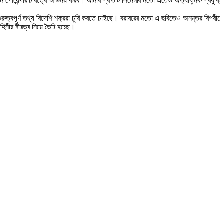
 গোয়েন্দার চরিত্রে অভিনয় করব। আমার প্রতিটি সিনেমার মতো এতেও অত্যাধুনিক প্রযুক
ছু গুরুত্বপূর্ণ তথ্য বিদেশি শক্ররা চুরি করতে চাইছে। বরাবরের মতো এ ছবিতেও অনন্তর বিপরী
িনীর বীরত্ব নিয়ে তৈরি হচ্ছে।