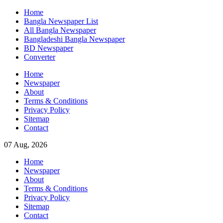
Skip
Home
to
Bangla Newspaper List
content
All Bangla Newspaper
Bangladeshi Bangla Newspaper
BD Newspaper
Converter
Home
Newspaper
About
Terms & Conditions
Privacy Policy
Sitemap
Contact
07 Aug, 2026
Home
Newspaper
About
Terms & Conditions
Privacy Policy
Sitemap
Contact