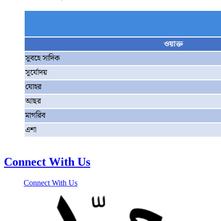
ওয়াক্ত
সুবহে সাদিক
সূর্যোদয়
যোহর
আছর
মাগরিব
এশা
Connect With Us
Connect With Us