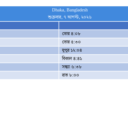
Dhaka, Bangladesh
শুক্রবার, ৭ আগস্ট, ২০২৬
ভোর ৪:০৮
ভোর ৫:৩০
দুপুর ১২:০৪
বিকাল ৪:৪১
সন্ধ্যা ৬:৩৮
রাত ৮:০০