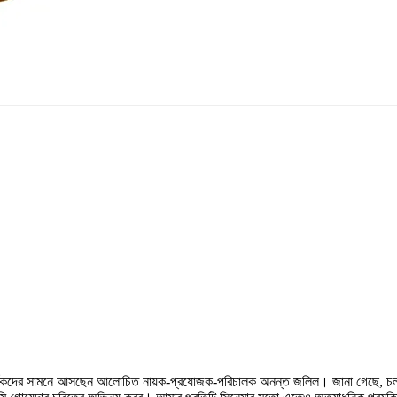
ারায় দর্শকদের সামনে আসছেন আলোচিত নায়ক-প্রযোজক-পরিচালক অনন্ত জলিল। জানা গেছে, চল