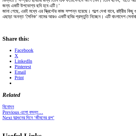
ভিন্নতা। সম্প্রতি ছবিটির জন্য তিনি এক ফটোসেশনে অংশ নেন। তিনি বলেন, ‘এতে আমি
জন্য একটি উপভোগ্য ছবি হবে এটি।’
জানা গেছে, এরই মধ্যে এর স্ক্রিপ্টের কাজ সম্পন্ন হয়েছে। গল্পে দেখা যাবে, রাষ্ট্রীয় কি
এছাড়া অনন্ত ‘সৈনিক’ নামের আরও একটি ছবির প্রস্তুতি নিচ্ছেন। এটি বাংলাদেশ সেনাবাহ
Share this:
Facebook
X
LinkedIn
Pinterest
Email
Print
Related
বিনোদন
Post
Previous
Previous
এলো বসন্ত…
Next
post:
Next
ফাল্গুনের দিনে ‘জীবনের গল্প’
navigation
post:
Useful Links