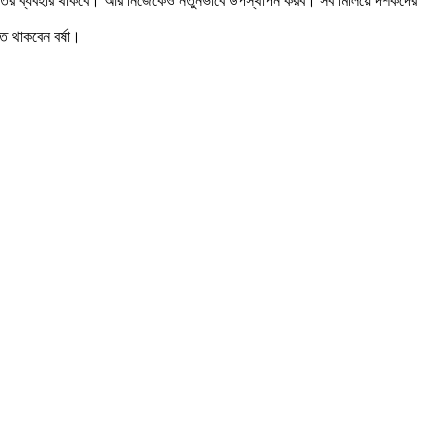
্তির ব্যবহার থাকবে। আর নিজেকেও নতুনভাবে উপস্থাপন করব। সব মিলিয়ে দর্শকদের
তে থাকবেন বর্ষা।