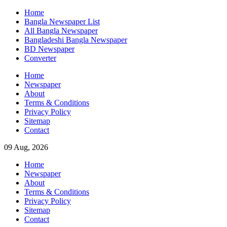
Skip
Home
to
Bangla Newspaper List
content
All Bangla Newspaper
Bangladeshi Bangla Newspaper
BD Newspaper
Converter
Home
Newspaper
About
Terms & Conditions
Privacy Policy
Sitemap
Contact
09 Aug, 2026
Home
Newspaper
About
Terms & Conditions
Privacy Policy
Sitemap
Contact