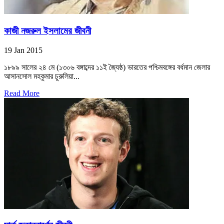
কাজী নজরুল ইসলামের জীবনী
19 Jan 2015
১৮৯৯ সালের ২৪ মে (১৩০৬ বঙ্গাব্দের ১১ই জ্যৈষ্ঠ) ভারতের পশ্চিমবঙ্গের বর্ধমান জেলার
আসানসোল মহকুমার চুরুলিয়া...
Read More