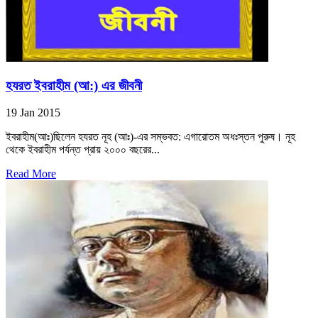
হযরত ইবরাহীম (আ:) এর জীবনী
19 Jan 2015
ইবরাহীম(আঃ)ছিলেন হযরত নূহ (আঃ)-এর সম্ভবত: এগারোতম অধঃস্তন পুরুষ। নূহ
থেকে ইবরাহীম পর্যন্ত প্রায় ২০০০ বছরের...
Read More