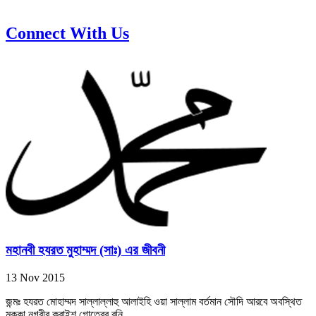
Connect With Us
মহানবী হযরত মুহাম্মদ (সাঃ) এর জীবনী
13 Nov 2015
জন্মঃ হযরত মোহাম্মদ সাল্লাল্লাহু আলাইহি ওয়া সাল্লাম বর্তমান সৌদি আরবে অবস্থিত
মক্কা নগরীর কুরাইশ গোত্রের বনি...