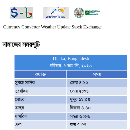
Currency Converter
Weather Update
Stock Exchange
নামাজের সময়সূচি
Dhaka, Bangladesh
রবিবার, ৯ আগস্ট, ২০২৬
ওয়াক্ত
সময়
সুবহে সাদিক
ভোর ৪:১০
সূর্যোদয়
ভোর ৫:৩১
যোহর
দুপুর ১২:০৪
আছর
বিকাল ৪:৪০
মাগরিব
সন্ধ্যা ৬:৩৬
এশা
রাত ৭:৫৭