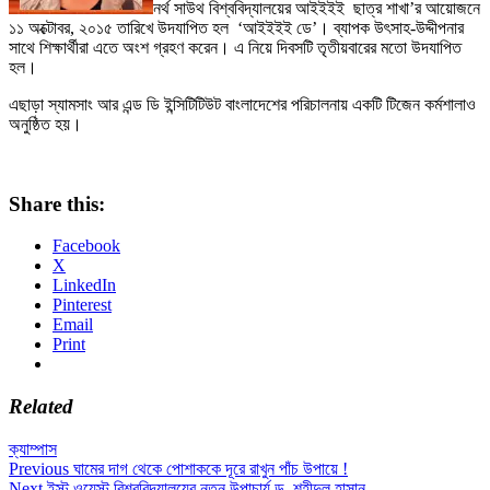
নর্থ সাউথ বিশ্ববিদ্যালয়ের আইইইই ছাত্র শাখা’র আয়োজনে
১১ অক্টোবর, ২০১৫ তারিখে উদযাপিত হল ‘আইইইই ডে’। ব্যাপক উৎসাহ-উদ্দীপনার
সাথে শিক্ষার্থীরা এতে অংশ গ্রহণ করেন। এ নিয়ে দিবসটি তৃতীয়বারের মতো উদযাপিত
হল।
এছাড়া স্যামসাং আর এন্ড ডি ইন্সিটিটিউট বাংলাদেশের পরিচালনায় একটি টিজেন কর্মশালাও
অনুষ্ঠিত হয়।
Share this:
Facebook
X
LinkedIn
Pinterest
Email
Print
Related
ক্যাম্পাস
Post
Previous
Previous
ঘামের দাগ থেকে পোশাককে দূরে রাখুন পাঁচ উপায়ে !
Next
post:
Next
ইস্ট ওয়েস্ট বিশ্ববিদ্যালয়ের নতুন উপাচার্য ড. শহীদুল হাসান