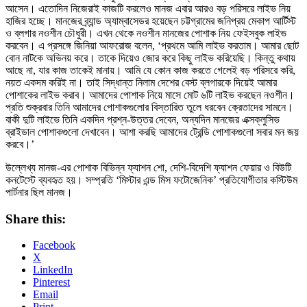
আসেন। এতোদিন নিজেরাই কাজটি করলেও মানজ এবার আরও বড় পরিসরে লাইভ নিয়
হাজির হচ্ছে। মানজের ব্র্যান্ড অ্যাম্বাসেডর হয়েছেন চট্টগ্রামের জনিপ্রয় মেকাপ আর্টিস্ট
ও ব্লগার নওশীন চৌধুরী। এখন থেকে নওশীন মানজের পোশাক নিয় ফেইসবুক লাইভ
করবেন। এ প্রসঙ্গে জিনিয়া আফরোজ বলেন, ‘প্রথমে আমি লাইভ করতাম। আমার ছোট
বোন নাটকে অভিনয় করে। তাকে দিয়েও জোর করে কিছু লাইভ করিয়েছি। কিন্তু কথায়
আছে না, যার কাজ তাকেই মানায়। আমি যে কোন কাজ করতে গেলেই বড় পরিসরে করি,
নয়ত একদম করিই না। তাই সিদ্ধান্ত নিলাম দেশের বেস্ট ব্লগারকে দিয়েই আমার
পোশাকের লাইভ করাব। আমাদের পোশাক নিয়ে মাসে মোট ৬টি লাইভ করছেন নওশীন।
প্রতি শুক্রবার তিনি আমাদের পোশাকগুলোর বিস্তারিত তুলে ধরবেন ক্রেতাদের সামনে।
বাকী দুটি লাইভে তিনি একদিন প্রশ্ন-উত্তর দেবেন, অন্যদিন মানজের এক্সক্লুসিভ
ব্রাইডাল পোশাকগুলো দেখাবেন। আশা করছি আমাদের ট্রেন্ডি পোশাকগুলো সবার মন জয়
করবে।’
উল্লেখ্য মানজ-এর পোশাক বিভিন্ন ফ্যাশন শো, দেশি-বিদেশি ফ্যাশন ফেয়ার ও বিউটি
কনটেস্টে ব্যবহৃত হয়। সম্প্রতি ‘মিস্টার এন্ড মিস ফটোজেনিক’ প্রতিযোগীতার কস্টিউম
পার্টনার ছিল মানজ।
Share this:
Facebook
X
LinkedIn
Pinterest
Email
Print