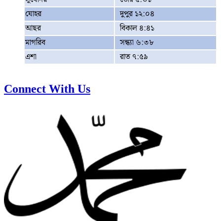
যোহর
দুপুর ১২:০৪
আছর
বিকাল ৪:৪১
মাগরিব
সন্ধ্যা ৬:৩৮
এশা
রাত ৭:৫৯
Connect With Us