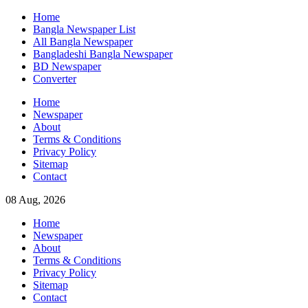
Skip
Home
to
Bangla Newspaper List
content
All Bangla Newspaper
Bangladeshi Bangla Newspaper
BD Newspaper
Converter
Home
Newspaper
About
Terms & Conditions
Privacy Policy
Sitemap
Contact
08 Aug, 2026
Home
Newspaper
About
Terms & Conditions
Privacy Policy
Sitemap
Contact