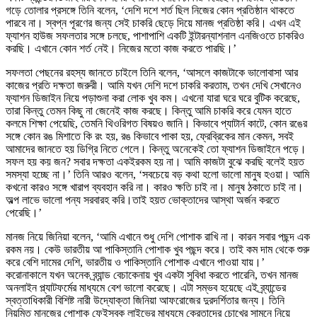
গড়ে তোলার প্রসঙ্গে তিনি বলেন, ‘দেশি দশে শর্ত ছিল নিজের কোন প্রতিষ্ঠান থাকতে
পারবে না। স্বপ্ন পূরণের জন্য সেই চাকরি ছেড়ে দিয়ে মানজ প্রতিষ্ঠা করি। এখন এই
ফ্যাশন হাউজ সফলতার সঙ্গে চলছে, পাশাপাশি একটি ইন্টারন্যাশনাল এনজিওতে চাকরিও
করছি। এখানে কোন শর্ত নেই। নিজের মতো কাজ করতে পারছি।’
সফলতা পেছনের রহস্য জানতে চাইলে তিনি বলেন, ‘আসলে কাজটাকে ভালোবাসা আর
কাজের প্রতি দক্ষতা জরুরী। আমি যখন দেশি দশে চাকরি করতাম, তখন দেখি সেখানেও
ফ্যাশন ডিজাইন নিয়ে পড়াশুনা করা লোক খুব কম। এখনো যারা ঘরে ঘরে বুটিক করেছে,
তারা কিন্তু তেমন কিছু না জেনেই কাজ করছে। কিন্তু আমি চাকরি করে যেমন হাতে
কলমে শিক্ষা পেয়েছি, তেমনি থিওরিগত বিষয়ও জানি। কিভাবে প্যাটার্ন কাটে, কোন রঙের
সঙ্গে কোন রঙ মিশাতে কি রং হয়, রঙ কিভাবে পাকা হয়, ফ্রেব্রিকের মান কেমন, সবই
আমাদের জানতে হয় ডিগ্রি নিতে গেলে। কিন্তু অনেকেই তো ফ্যাশন ডিজাইনে পড়ে।
সফল হয় কয় জন? সবার দক্ষতা একইরকম হয় না। আমি কাজটা বুঝে করছি বলেই হয়ত
সমস্যা হচ্ছে না।’ তিনি আরও বলেন, ‘সবচেয়ে বড় কথা হলো ভালো মানুষ হওয়া। আমি
কখনো কারও সঙ্গে খারাপ ব্যবহান করি না। কারও ক্ষতি চাই না। মানুষ ঠকাতে চাই না।
অল্প লাভে ভালো পন্য সরবারহ করি।তাই হয়ত ভোক্তাদের আস্থা অর্জন করতে
পেরেছি।’
মানজ নিয়ে জিনিয়া বলেন, ‘আমি এখানে শুধু দেশি পোশাক রাখি না। কারন সবার পছন্দ এক
রকম নয়। কেউ ভারতীয় আ পাকিস্তানি পোশাক খুব পছন্দ করে। তাই কম দাম থেকে শুরু
করে বেশি দামের দেশি, ভারতীয় ও পাকিস্তানি পোশাক এখানে পাওয়া যায়।’
করোনাকালে যখন অনেক ব্র্যান্ড বেচাকেনায় খুব একটা সুবিধা করতে পারেনি, তখন মানজ
অনলাইন প্ল্যাটফর্মের মাধ্যমে বেশ ভালো করেছে। এটা সম্ভব হয়েছে এই ব্র্যান্ডের
স্বত্তাধিকারী বিশিষ্ট নারী উদ্যোক্তা জিনিয়া আফরোজের দুরদর্শিতার জন্য। তিনি
নিয়মিত মানজের পোশাক ফেইসবুক লাইভের মাধ্যমে ক্রেতাদের চোখের সামনে নিয়ে