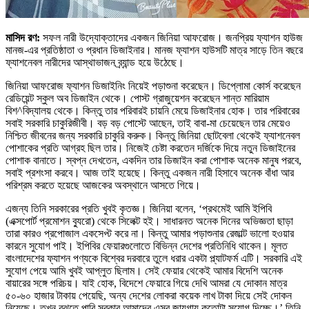
মাসিদ রণ:
সফল নারী উদ্যোক্তাদের একজন জিনিয়া আফরোজ। জনপ্রিয় ফ্যাশন হাউজ
মানজ-এর প্রতিষ্ঠাতা ও প্রধান ডিজাইনার। মানজ ফ্যাশন হাউসটি মাত্র সাড়ে তিন বছরে
ফ্যাশনেবল নারীদের আস্থাভাজন ব্র্যান্ড হয়ে উঠেছে।
জিনিয়া আফরোজ ফ্যাশন ডিজাইনিং নিয়েই পড়াশুনা করেছেন। ডিপ্লোমা কোর্স করেছেন
রেডিয়েন্ট স্কুল অব ডিজাইন থেকে। পোস্ট গ্রাজুয়েশন করেছেন শান্ত মারিয়াম
বিশ^বিদ্যালয় থেকে। কিন্তু তার পরিবারই চায়নি মেয়ে ডিজাইনার হোক। তার পরিবারের
সবাই সরকারি চাকুরিজীবী। বড় বড় পোস্টে আছেন, তাই বাবা-মা চেয়েছেন তার মেয়েও
নিশ্চিত জীবনের জন্য সরকারি চাকুরি করুক। কিন্তু জিনিয়া ছোটবেলা থেকেই ফ্যাশনেবল
পোশাকের প্রতি আগ্রহ ছিল তার। নিজেই চেষ্টা করতেন দর্জিকে দিয়ে নতুন ডিজাইনের
পোশাক বানাতে। স্বপ্ন দেখতেন, একদিন তার ডিজাইন করা পোশাক অনেক মানুষ পরবে,
সবাই প্রশংসা করবে। আজ তাই হয়েছে। কিন্তু একজন নারী হিসাবে অনেক বাঁধা আর
পরিশ্রম করতে হয়েছে আজকের অবস্থানে আসতে গিয়ে।
এজন্য তিনি সরকারের প্রতি খুবই কৃতজ্ঞ। জিনিয়া বলেন, ‘প্রথমেই আমি ইপিবি
(এক্সপোর্ট প্রমোশন ব্যুরো) থেকে সিলেক্ট হই। সাধারনত অনেক দিনের অভিজ্ঞতা ছাড়া
তারা কারও প্রপোজাল একসেপ্ট করে না। কিন্তু আমার পড়াশুনার রেজাল্ট ভালো হওয়ার
কারনে সুযোগ পাই। ইপিবির ফেয়ারগুলোতে বিভিন্ন দেশের প্রতিনিধি থাকেন। মূলত
বাংলাদেশের ফ্যাশন পণ্যকে বিশ্বের দরবারে তুলে ধরার একটা প্ল্যাটফর্ম এটি। সরকারি এই
সুযোগ পেয়ে আমি খুবই আপ্লুত ছিলাম। সেই ফেয়ার থেকেই আমার বিদেশি অনেক
বায়ারের সঙ্গে পরিচয়। যাই হোক, বিদেশে ফেয়ারে গিয়ে দেখি আমরা যে দোকান মাত্র
৫০-৬০ হাজার টাকায় পেয়েছি, অন্য দেশের লোকরা কয়েক লাখ টাকা দিয়ে সেই দোকন
নিয়েছে। তখন বুঝতে পারি সরকার আমাদের এসব জায়গায় কতোটা সুযোগ দিচ্ছে।’ তিনি