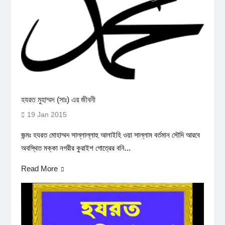
হযরত মুহাম্মদ (সাঃ) এর জীবনী
19 Jan 2015
জন্মঃ হযরত মোহাম্মদ সাল্লাল্লাহু আলাইহি ওয়া সাল্লাম বর্তমান সৌদি আরবে
অবস্থিত মক্কা নগরীর কুরাইশ গোত্রের বনি...
Read More