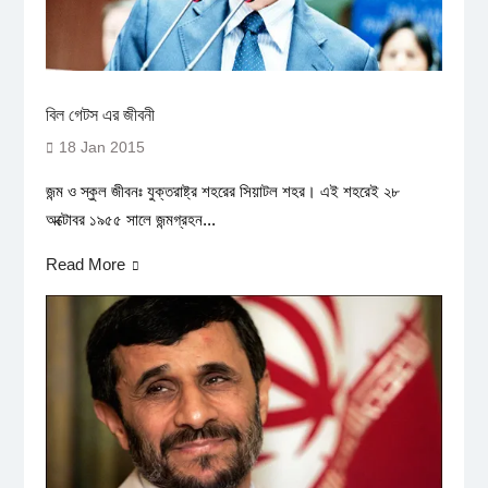
বিল গেটস এর জীবনী
18 Jan 2015
জন্ম ও স্কুল জীবনঃ যুক্তরাষ্ট্র শহরের সিয়াটল শহর। এই শহরেই ২৮
অক্টোবর ১৯৫৫ সালে জন্মগ্রহন...
Read More