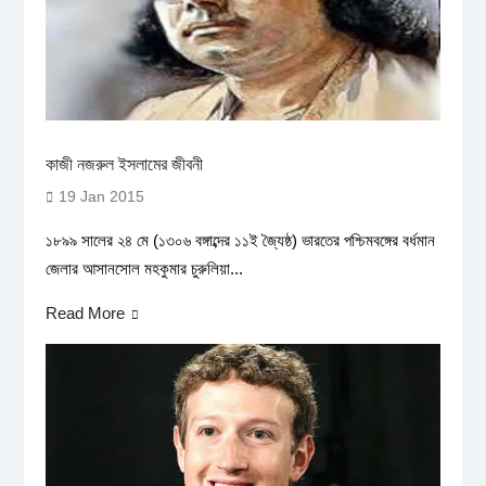
কাজী নজরুল ইসলামের জীবনী
19 Jan 2015
১৮৯৯ সালের ২৪ মে (১৩০৬ বঙ্গাব্দের ১১ই জ্যৈষ্ঠ) ভারতের পশ্চিমবঙ্গের বর্ধমান
জেলার আসানসোল মহকুমার চুরুলিয়া...
Read More