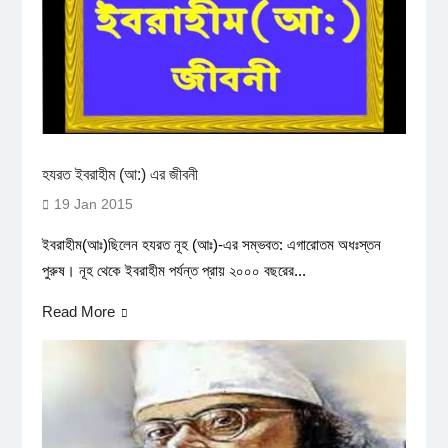
হযরত ইবরাহীম (আ:) এর জীবনী
19 Jan 2015
ইবরাহীম(আঃ)ছিলেন হযরত নূহ (আঃ)-এর সম্ভবত: এগারোতম অধঃস্তন
পুরুষ। নূহ থেকে ইবরাহীম পর্যন্ত প্রায় ২০০০ বছরের...
Read More