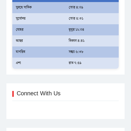
সুবহে সাদিক
ভোর ৪:০৯
সূর্যোদয়
ভোর ৫:৩১
যোহর
দুপুর ১২:০৪
আছর
বিকাল ৪:৪১
মাগরিব
সন্ধ্যা ৬:৩৮
এশা
রাত ৭:৫৯
Connect With Us