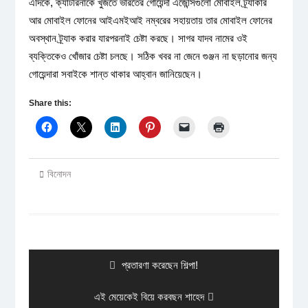
এদিকে, ক্যাটরিনাকে খুঁজতে ভারতের গোয়েন্দা এজেন্সিগুলো মোবাইল ট্র্যাকার
আর মোবাইল ফোনের আইএমইআই নম্বরের সহায়তায় তার মোবাইল ফোনের
অবস্থান ট্র্যাক করার যারপরনাই চেষ্টা করছে। সাগর যাদব নামের ওই
ব্যক্তিকেও খোঁজার চেষ্টা চলছে। সঠিক খবর না জেনে গুঞ্জন না ছড়ানোর জন্য
গোয়েন্দারা সবাইকে শান্ত থাকার আহ্বান জানিয়েছেন।
Share this:
বিনোদন
Post
navigation
Previous
প্রতারণা করেছেন শিল্পা!
post:
Next
এই মেয়েকেই বিয়ে করবছন শাহেদ