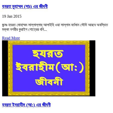
হযরত মুহাম্মদ (সাঃ) এর জীবনী
19 Jan 2015
জন্মঃ হযরত মোহাম্মদ সাল্লাল্লাহু আলাইহি ওয়া সাল্লাম বর্তমান সৌদি আরবে অবস্থিত
মক্কা নগরীর কুরাইশ গোত্রের বনি...
Read More
হযরত ইবরাহীম (আ:) এর জীবনী