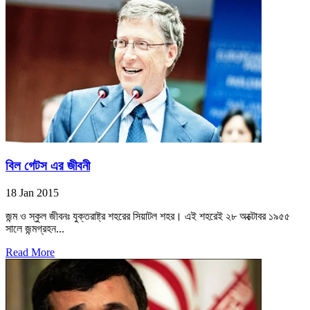
বিল গেটস এর জীবনী
18 Jan 2015
জন্ম ও স্কুল জীবনঃ যুক্তরাষ্ট্র শহরের সিয়াটল শহর। এই শহরেই ২৮ অক্টোবর ১৯৫৫
সালে জন্মগ্রহন...
Read More