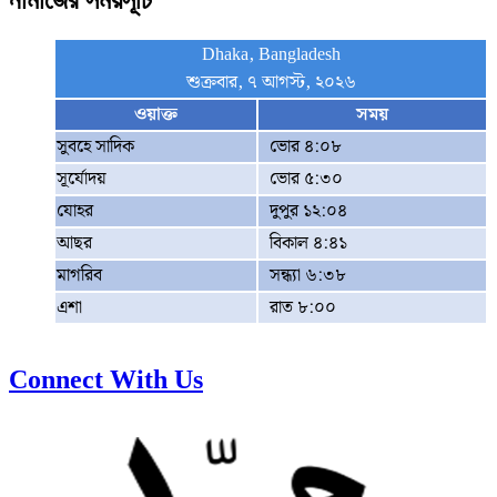
নামাজের সময়সূচি
Dhaka, Bangladesh
শুক্রবার, ৭ আগস্ট, ২০২৬
ওয়াক্ত
সময়
সুবহে সাদিক
ভোর ৪:০৮
সূর্যোদয়
ভোর ৫:৩০
যোহর
দুপুর ১২:০৪
আছর
বিকাল ৪:৪১
মাগরিব
সন্ধ্যা ৬:৩৮
এশা
রাত ৮:০০
Connect With Us