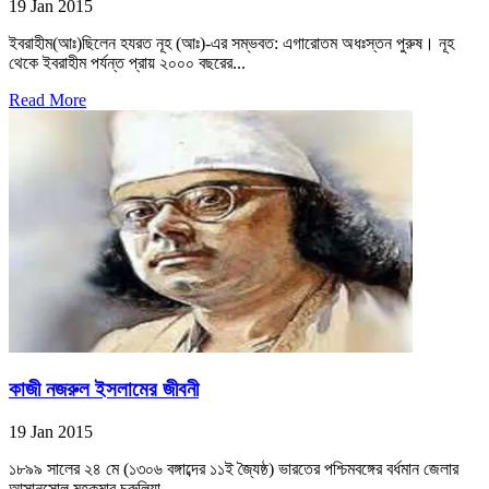
19 Jan 2015
ইবরাহীম(আঃ)ছিলেন হযরত নূহ (আঃ)-এর সম্ভবত: এগারোতম অধঃস্তন পুরুষ। নূহ
থেকে ইবরাহীম পর্যন্ত প্রায় ২০০০ বছরের...
Read More
কাজী নজরুল ইসলামের জীবনী
19 Jan 2015
১৮৯৯ সালের ২৪ মে (১৩০৬ বঙ্গাব্দের ১১ই জ্যৈষ্ঠ) ভারতের পশ্চিমবঙ্গের বর্ধমান জেলার
আসানসোল মহকুমার চুরুলিয়া...