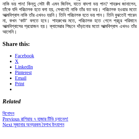
নাকি ভয় পান! কিন্তু সেটা কী এমন জিনিস, যাতে বাদশা ভয় পান? শাহরুখ জানালেন,
তাঁকে যদি পরিচালক হতে বলা হয়, সেখানেই নাকি তাঁর যত ভয়। পরিচালক হওয়ার মতো
আত্মবিশ্বাস নাকি তাঁর এখনও হয়নি। তিনি পরিচালক হতে ভয় পান। তিনি বুঝতেই পারেন
না, কখন ‘কাট’ বলতে হবে। শাহরুখের মতে, পরিচালক হতে গেলে প্রচুর পরিমানে
আত্মবিশ্বাসের প্রয়োজন হয়। ক্যামেরার পিছনে দাঁড়ানোর মতো আত্মবিশ্বাস এখনও তাঁর
আসেনি।
Share this:
Facebook
X
LinkedIn
Pinterest
Email
Print
Related
বিনোদন
Post
Previous
Previous
রাশিয়ায় ৭ হাজার টিভি চ্যানেল!
Next
post:
Next
সুজানার অন্যরকম বৈশাখ উৎযাপন
navigation
post: