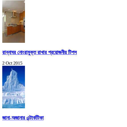
রান্নাঘর নোংরামুক্ত রাখার প্রয়োজনীয় টিপস
2 Oct 2015
জানা-অজানার এন্টার্কটিকা