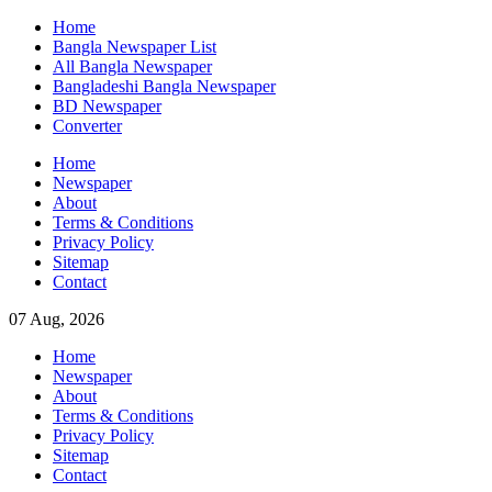
Skip
Home
to
Bangla Newspaper List
content
All Bangla Newspaper
Bangladeshi Bangla Newspaper
BD Newspaper
Converter
Home
Newspaper
About
Terms & Conditions
Privacy Policy
Sitemap
Contact
07 Aug, 2026
Home
Newspaper
About
Terms & Conditions
Privacy Policy
Sitemap
Contact