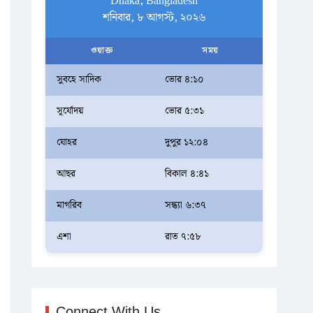
Dhaka, Bangladesh
শনিবার, ৮ আগস্ট, ২০২৬
ওয়াক্ত
সময়
সুবহে সাদিক
ভোর ৪:১০
সূর্যোদয়
ভোর ৫:৩১
যোহর
দুপুর ১২:০৪
আছর
বিকাল ৪:৪১
মাগরিব
সন্ধ্যা ৬:৩৭
এশা
রাত ৭:৫৮
Connect With Us