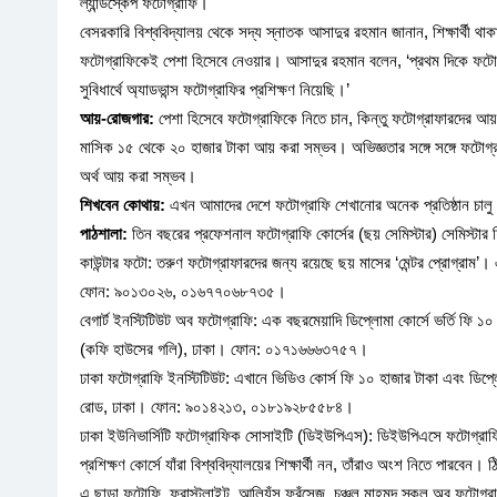
ল্যান্ডস্কেপ ফটোগ্রাফি।
বেসরকারি বিশ্ববিদ্যালয় থেকে সদ্য স্নাতক আসাদুর রহমান জানান, শিক্ষার্থী থ
ফটোগ্রাফিকেই পেশা হিসেবে নেওয়ার। আসাদুর রহমান বলেন, ‘প্রথম দিকে ফটোগ্
সুবিধার্থে অ্যাডভান্স ফটোগ্রাফির প্রশিক্ষণ নিয়েছি।’
আয়-রোজগার:
পেশা হিসেবে ফটোগ্রাফিকে নিতে চান, কিন্তু ফটোগ্রাফারদের আয়-
মাসিক ১৫ থেকে ২০ হাজার টাকা আয় করা সম্ভব। অভিজ্ঞতার সঙ্গে সঙ্গে ফটোগ্র
অর্থ আয় করা সম্ভব।
শিখবেন কোথায়:
এখন আমাদের দেশে ফটোগ্রাফি শেখানোর অনেক প্রতিষ্ঠান চালু 
পাঠশালা:
তিন বছরের প্রফেশনাল ফটোগ্রাফি কোর্সের (ছয় সেমিস্টার) সেমিস্টা
কাউন্টার ফটো: তরুণ ফটোগ্রাফারদের জন্য রয়েছে ছয় মাসের ‘মেন্টর প্রোগ্রাম’।
ফোন: ৯০১৩০২৬, ০১৬৭৭০৬৮৭৩৫।
বেগার্ট ইনস্টিটিউট অব ফটোগ্রাফি: এক বছরমেয়াদি ডিপ্লোমা কোর্সে ভর্তি ফি
(কফি হাউসের গলি), ঢাকা। ফোন: ০১৭১৬৬৬৩৭৫৭।
ঢাকা ফটোগ্রাফি ইনস্টিটিউট: এখানে ভিডিও কোর্স ফি ১০ হাজার টাকা এবং ডিপ্লোম
রোড, ঢাকা। ফোন: ৯০১৪২১৩, ০১৮১৯২৮৫৫৮৪।
ঢাকা ইউনিভার্সিটি ফটোগ্রাফিক সোসাইটি (ডিইউপিএস): ডিইউপিএসে ফটোগ্রাফি
প্রশিক্ষণ কোর্সে যাঁরা বিশ্ববিদ্যালয়ের শিক্ষার্থী নন, তাঁরাও অংশ নিতে পারব
এ ছাড়া ফটোফি, ফ্রাস্টলাইট, আলিয়ঁস ফ্রঁসেজ, চঞ্চল মাহমুদ স্কুল অব ফটোগ্রাফ