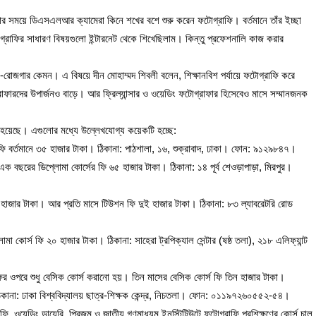
াকার সময়ে ডিএসএলআর ক্যামেরা কিনে শখের বশে শুরু করেন ফটোগ্রাফি। বর্তমানে তাঁর ইচ্ছা
রাফির সাধারণ বিষয়গুলো ইন্টারনেট থেকে শিখেছিলাম। কিন্তু প্রফেশনালি কাজ করার
রোজগার কেমন। এ বিষয়ে দীন মোহাম্মদ শিবলী বলেন, শিক্ষানবিশ পর্যায়ে ফটোগ্রাফি করে
াফারদের উপার্জনও বাড়ে। আর ফ্রিল্যান্সার ও ওয়েডিং ফটোগ্রাফার হিসেবেও মাসে সম্মানজনক
হয়েছে। এগুলোর মধ্যে উল্লেখযোগ্য কয়েকটি হচ্ছে:
র ফি বর্তমানে ৩৫ হাজার টাকা। ঠিকানা: পাঠশালা, ১৬, শুক্রাবাদ, ঢাকা। ফোন: ৯১২৯৮৪৭।
 এক বছরের ডিপ্লোমা কোর্সের ফি ৬৫ হাজার টাকা। ঠিকানা: ১৪ পূর্ব শেওড়াপাড়া, মিরপুর।
 ১০ হাজার টাকা। আর প্রতি মাসে টিউশন ফি দুই হাজার টাকা। ঠিকানা: ৮৩ ল্যাবরেটরি রোড
া কোর্স ফি ২০ হাজার টাকা। ঠিকানা: সাহেরা ট্রপিক্যাল সেন্টার (ষষ্ঠ তলা), ২১৮ এলিফ্যান্ট
র ওপরে শুধু বেসিক কোর্স করানো হয়। তিন মাসের বেসিক কোর্স ফি তিন হাজার টাকা।
েন। ঠিকানা: ঢাকা বিশ্ববিদ্যালয় ছাত্র-শিক্ষক কেন্দ্র, নিচতলা। ফোন: ০১১৯৭২৬০৫৫২-৫৪।
ি, ওয়েডিং ডায়েরি, প্রিজম ও জাতীয় গণমাধ্যম ইনস্টিটিউটে ফটোগ্রাফি প্রশিক্ষণের কোর্স চালু