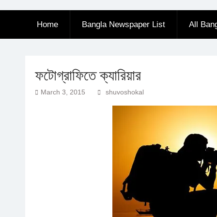
Home
Bangla Newspaper List
All Ban
ফটোগ্রাফিতে ক্যারিয়ার
March 3, 2015
shuvoshokal