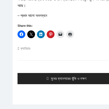
আছে।
– প্রথম আলো অবলম্বনে
Share this:
ক্যারিয়ার
Post
navigation
Previous
মুখের ক্যানসারের ঝুঁকি ও লক্ষণ
post: