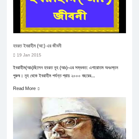
হযরত ইবরাহীম (আ:) এর জীবনী
19 Jan 2015
ইবরাহীম(আঃ)ছিলেন হযরত নূহ (আঃ)-এর সম্ভবত: এগারোতম অধঃস্তন
পুরুষ। নূহ থেকে ইবরাহীম পর্যন্ত প্রায় ২০০০ বছরের...
Read More