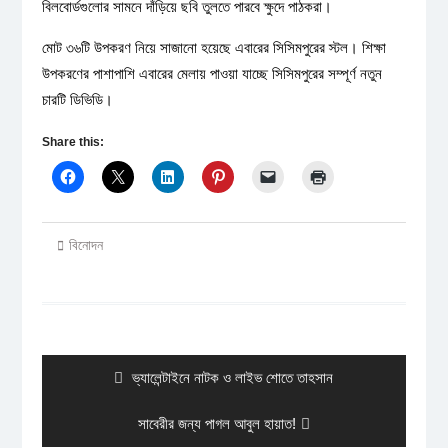
বিলবোর্ডগুলোর সামনে দাঁড়িয়ে ছবি তুলতে পারবে ক্ষুদে পাঠকরা।
মোট ৩৬টি উপকরণ নিয়ে সাজানো হয়েছে এবারের সিসিমপুরের স্টল। শিক্ষা
উপকরণের পাশাপাশি এবারের মেলায় পাওয়া যাচ্ছে সিসিমপুরের সম্পূর্ণ নতুন
চারটি ডিভিডি।
Share this:
বিনোদন
Post
navigation
Previous
ভ্যালেন্টাইনে নাটক ও লাইভ শোতে তাহসান
post:
Next
সাবেরীর জন্য পাগল আবুল হায়াত!