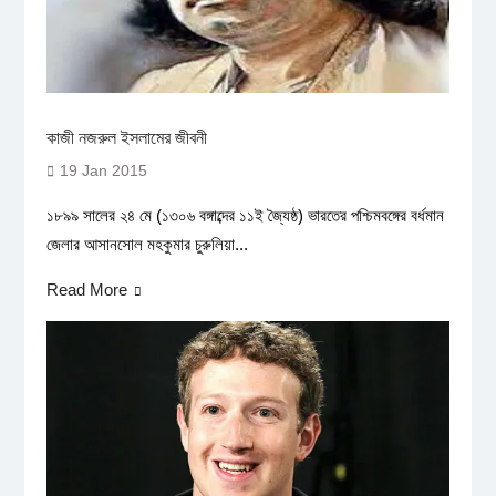
কাজী নজরুল ইসলামের জীবনী
19 Jan 2015
১৮৯৯ সালের ২৪ মে (১৩০৬ বঙ্গাব্দের ১১ই জ্যৈষ্ঠ) ভারতের পশ্চিমবঙ্গের বর্ধমান
জেলার আসানসোল মহকুমার চুরুলিয়া...
Read More