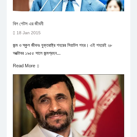
বিল গেটস এর জীবনী
18 Jan 2015
জন্ম ও স্কুল জীবনঃ যুক্তরাষ্ট্র শহরের সিয়াটল শহর। এই শহরেই ২৮
অক্টোবর ১৯৫৫ সালে জন্মগ্রহন...
Read More