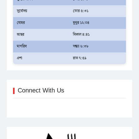
সূর্যোদয়
ভোর ৫:৩১
যোহর
দুপুর ১২:০৪
আছর
বিকাল ৪:৪১
মাগরিব
সন্ধ্যা ৬:৩৮
এশা
রাত ৭:৫৯
Connect With Us