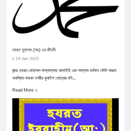
হযরত মুহাম্মদ (সাঃ) এর জীবনী
19 Jan 2015
জন্মঃ হযরত মোহাম্মদ সাল্লাল্লাহু আলাইহি ওয়া সাল্লাম বর্তমান সৌদি আরবে
অবস্থিত মক্কা নগরীর কুরাইশ গোত্রের বনি...
Read More