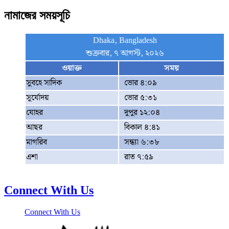
নামাজের সময়সূচি
Dhaka, Bangladesh
শুক্রবার, ৭ আগস্ট, ২০২৬
ওয়াক্ত
সময়
সুবহে সাদিক
ভোর ৪:০৯
সূর্যোদয়
ভোর ৫:৩১
যোহর
দুপুর ১২:০৪
আছর
বিকাল ৪:৪১
মাগরিব
সন্ধ্যা ৬:৩৮
এশা
রাত ৭:৫৯
Connect With Us
Connect With Us