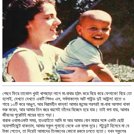
পেছন ফিরে তাকােল খুবই খাপছাড়া লাগে মা-বাবার হঠাৎ করে বিয়ে করে ফেলাকে! বিয়ে তো
হলোই, দেখতে দেখতে একটি শিশুও এল, সর্বসাকল্যে আট পাউন্ড দুই আউন্স! হাতে ও
পায়ে ১০টি করে আঙুল, আর বিরামহীন কান্না! আমার জন্মের পরপরই মা-বাবা আলাদা থাকা
শুরু করেন, আর আমার তিন বছর বয়সেই তাঁদের বিচ্ছেদ হয়ে যায়। তাই বলা যায়, আমার
জীবনের পুরোটাই মায়ের হাতে গড়া।
বারাক ওবামাএকটা সময়, হাওয়াইতে আমি মা আর আমার বোন মায়ার সঙ্গে একটা ছোট্ট
অ্যাপার্টমেন্টে থাকতাম, আমার স্কুল পুনাহো থেকে এক ব্লক দূরে। স্টুডেন্ট হিসেবে মা যে
টাকা পেতেন, তা দিয়েই আমাদের তিনজনের কোনো রকমে চলতে হতো। যখন স্কুলের