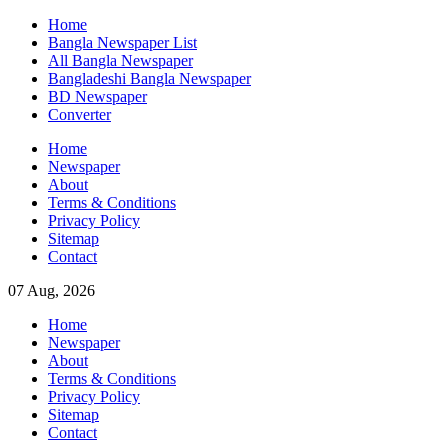
Skip
Home
to
Bangla Newspaper List
content
All Bangla Newspaper
Bangladeshi Bangla Newspaper
BD Newspaper
Converter
Home
Newspaper
About
Terms & Conditions
Privacy Policy
Sitemap
Contact
07 Aug, 2026
Home
Newspaper
About
Terms & Conditions
Privacy Policy
Sitemap
Contact