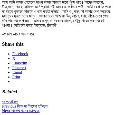
আজ আমি আমার মেয়েদের মধ্যে আমার হারানো মাকে খুঁজে পাই। তাদের সারল্যে,
উচ্ছ্বাসে, মায়ায়, হাসিতে আমি প্রতিদিনই আমার মাকে ফিরে পাই। আমি বোঝাতে পারব
না মায়ের শূন্যতা আমাকে এখনো কতটা কাঁদায়। আমি শুধু বলব, মা আমার দেখা সবচেয়ে
দয়ালুতার মুক্ত মনের মানুষ। আমার মধ্যে আজ যা কিছু ভালো, সবই তাঁকে দেখে শেখা,
তাঁর কাছ থেকে পাওয়া। আমার মধ্যে যা সবচেয়ে ভালো, সেটুকু মায়ের কাছ থেকেই
পাওয়া। আমি তাঁর কাছে চিরকৃতজ্ঞ, চিরঋণী।
–প্রথম আলো অবলম্বনে
Share this:
Facebook
X
LinkedIn
Pinterest
Email
Print
Related
আন্তর্জাতিক
Post
Previous
Previous
বিশ্ব মা দিবসের ইতিহাস
Next
post:
Next
শাহরুখ খানের চোখে মা
navigation