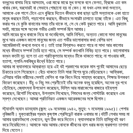
বন্ধুদের বাসায় নিয়ে আসতাম, ওরা মাঝে মাঝে মুখ ফসকে বলে ফেলত, ফ্রিজে এত কম
খাবার কেন, ঘরদোরই বা সেভাবে গোছানো হয় না কেন। মা যখন এসব কথা শুনতেন,
আমাকে এক পাশে টেনে এনে বুঝিয়ে দিতেন কীভাবে বাবা ছাড়া দুটো সন্তানকে একা হাতে
মানুষ করছেন তিনি, পড়াশোনা করছেন, কীভাবে সংসারটা চালাতে হচ্ছে তাঁকে। এত কিছু
করার পর যে কুকি বানানোর সময় তাঁর থাকে না, সে যে কেউ বুঝতে পারে। আমি বুঝতাম
সবই, মায়ের সঙ্গে অনেক গভীর একটা সম্পর্ক ছিল আমার।
আমি মায়ের মুখে বাবাকে নিয়ে যা শুনেছিলাম, আমি নিশ্চিত, অন্তত কোনো সাদা মানুষের
মুখে আর একজন কালো মানুষের জন্য এত গভীর ভালোবাসার কথা বেশির ভাগ
আমেরিকানই কখনো শুনবে না। তাই তারা বিশ্বাসও করতে পারে না সাদা আর কালোর
মধ্যে কীভাবে সম্পর্ক তৈরি হতে পারে, সে সম্পর্ক কতখানি নিবিড় হতে পারে। ভালোবাসার
বন্ধন কতটা দৃঢ় হলে তা এত প্রতিকূলতার মধ্যেও টিকে থাকতে পারে; না পাওয়ার কষ্ট,
হতাশা, গ্লানি-সবকিছুর ঊর্ধ্বে উঠতে পারে।
আমার মা ক্যানসারে আক্রান্ত হয়ে এই বই প্রকাশের কয়েক মাস পূর্বেই আমাদের ছেড়ে
চিরতরে চলে গিয়েছেন। বেঁচে থাকতে তিনি সারা বিশ্বে ঘুরে বেড়িয়েছেন। আফ্রিকা,
এশিয়ার গরিব নারীদের সেলাই মেশিন বা গরু কিনে দিয়ে সাহায্য করেছেন, শিক্ষার উপকরণ
বিতরণ করেছেন। উঁচু ও নিচু সব শ্রেণীতেই তাঁর অনেক বন্ধু হয়েছিল, অনেক দূর পথে
হেঁটেছেন, জ্যোৎস্না উপভোগ করেছেন, দিল্লি আর মারাকেশের বাজারে হইহল্লা
করেছেন, রিপোর্ট লিখেছেন, উপন্যাস লিখেছেন, শিশুদের জন্য পোস্টারিং করেছেন এবং
স্বপ্ন দেখেছেন। আমরা প্রতিনিয়ত একজন আরেকজনের সঙ্গে ছিলাম।
স্ট্যানলি অ্যান ডানহ্যাম (জন্ম: ২৯ নভেম্বর ১৯৪২, মৃত্যু: ৭ নভেম্বর ১৯৯৫)। পেশায়
নৃবিজ্ঞানী। যুক্তরাষ্ট্রের প্রথম কৃষ্ণাঙ্গ প্রেসিডেন্ট বারাক ওবামার মা।বইটি লেখার সময় মা
আমার ড্রাফটগুলো দেখতেন, ভুল ঠিক করে দিতেন। ক্যানসারকে তিনি হাসিমুখেই বরণ
করে নিয়েছিলেন। আমাকে আর আমার বোনকে জীবনের হাল ধরার জন্য ক্রমাগত তাগাদা
দিয়ে যেতেন।