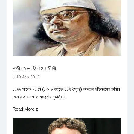
কাজী নজরুল ইসলামের জীবনী
19 Jan 2015
১৮৯৯ সালের ২৪ মে (১৩০৬ বঙ্গাব্দের ১১ই জ্যৈষ্ঠ) ভারতের পশ্চিমবঙ্গের বর্ধমান
জেলার আসানসোল মহকুমার চুরুলিয়া...
Read More