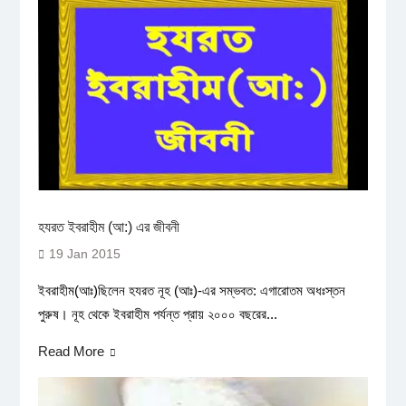
হযরত ইবরাহীম (আ:) এর জীবনী
19 Jan 2015
ইবরাহীম(আঃ)ছিলেন হযরত নূহ (আঃ)-এর সম্ভবত: এগারোতম অধঃস্তন
পুরুষ। নূহ থেকে ইবরাহীম পর্যন্ত প্রায় ২০০০ বছরের...
Read More