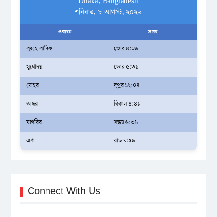
Dhaka, Bangladesh
শনিবার, ৮ আগস্ট, ২০২৬
ওয়াক্ত
সময়
সুবহে সাদিক
ভোর ৪:০৯
সূর্যোদয়
ভোর ৫:৩১
যোহর
দুপুর ১২:০৪
আছর
বিকাল ৪:৪১
মাগরিব
সন্ধ্যা ৬:৩৮
এশা
রাত ৭:৫৯
Connect With Us