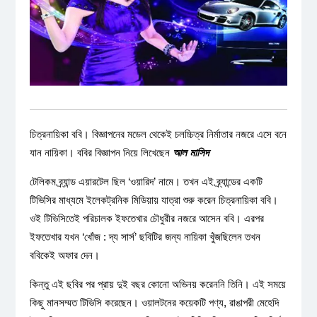
চিত্রনায়িকা ববি। বিজ্ঞাপনের মডেল থেকেই চলচ্চিত্র নির্মাতার নজরে এসে বনে
যান নায়িকা। ববির বিজ্ঞাপন নিয়ে লিখেছেন
আল মাসিদ
টেলিকম ব্র্যান্ড এয়ারটেল ছিল ‘ওয়ারিদ’ নামে। তখন এই ব্র্যান্ডের একটি
টিভিসির মাধ্যমে ইলেকট্রনিক মিডিয়ায় যাত্রা শুরু করেন চিত্রনায়িকা ববি।
ওই টিভিসিতেই পরিচালক ইফতেখার চৌধুরীর নজরে আসেন ববি। এরপর
ইফতেখার যখন ‘খোঁজ : দ্য সার্স’ ছবিটির জন্য নায়িকা খুঁজছিলেন তখন
ববিকেই অফার দেন।
কিন্তু এই ছবির পর প্রায় দুই বছর কোনো অভিনয় করেননি তিনি। এই সময়ে
কিছু মানসম্মত টিভিসি করেছেন। ওয়ালটনের কয়েকটি পণ্য, রাঙাপরী মেহেদি