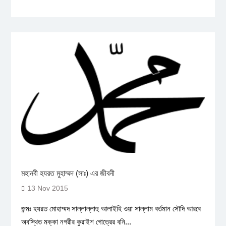
মহানবী হযরত মুহাম্মদ (সাঃ) এর জীবনী
13 Nov 2015
জন্মঃ হযরত মোহাম্মদ সাল্লাল্লাহু আলাইহি ওয়া সাল্লাম বর্তমান সৌদি আরবে
অবস্থিত মক্কা নগরীর কুরাইশ গোত্রের বনি...