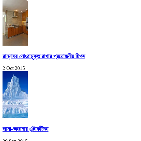
রান্নাঘর নোংরামুক্ত রাখার প্রয়োজনীয় টিপস
2 Oct 2015
জানা-অজানার এন্টার্কটিকা