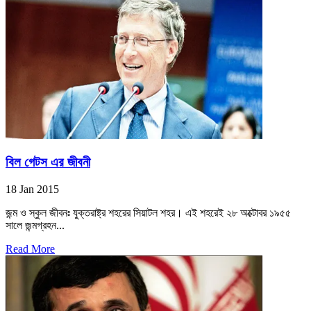
বিল গেটস এর জীবনী
18 Jan 2015
জন্ম ও স্কুল জীবনঃ যুক্তরাষ্ট্র শহরের সিয়াটল শহর। এই শহরেই ২৮ অক্টোবর ১৯৫৫
সালে জন্মগ্রহন...
Read More