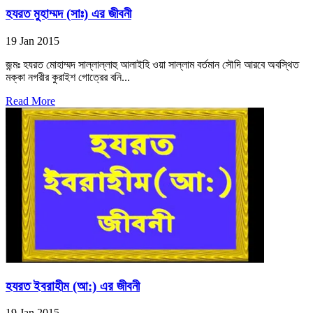
হযরত মুহাম্মদ (সাঃ) এর জীবনী
19 Jan 2015
জন্মঃ হযরত মোহাম্মদ সাল্লাল্লাহু আলাইহি ওয়া সাল্লাম বর্তমান সৌদি আরবে অবস্থিত
মক্কা নগরীর কুরাইশ গোত্রের বনি...
Read More
হযরত ইবরাহীম (আ:) এর জীবনী
19 Jan 2015