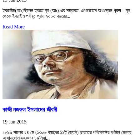
ইবরাহীম(আঃ)ছিলেন হযরত নূহ (আঃ)-এর সম্ভবত: এগারোতম অধঃস্তন পুরুষ। নূহ
থেকে ইবরাহীম পর্যন্ত প্রায় ২০০০ বছরের...
Read More
কাজী নজরুল ইসলামের জীবনী
19 Jan 2015
১৮৯৯ সালের ২৪ মে (১৩০৬ বঙ্গাব্দের ১১ই জ্যৈষ্ঠ) ভারতের পশ্চিমবঙ্গের বর্ধমান জেলার
আসানসোল মহকুমার চুরুলিয়া...