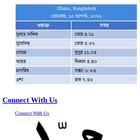
Dhaka, Bangladesh
সোমবার, ১০ আগস্ট, ২০২৬
ওয়াক্ত
সময়
সুবহে সাদিক
ভোর ৪:১১
সূর্যোদয়
ভোর ৫:৩২
যোহর
দুপুর ১২:০৪
আছর
বিকাল ৪:৪০
মাগরিব
সন্ধ্যা ৬:৩৫
এশা
রাত ৭:৫৬
Connect With Us
Connect With Us