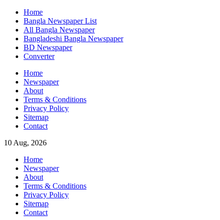
Skip
Home
to
Bangla Newspaper List
content
All Bangla Newspaper
Bangladeshi Bangla Newspaper
BD Newspaper
Converter
Home
Newspaper
About
Terms & Conditions
Privacy Policy
Sitemap
Contact
10 Aug, 2026
Home
Newspaper
About
Terms & Conditions
Privacy Policy
Sitemap
Contact