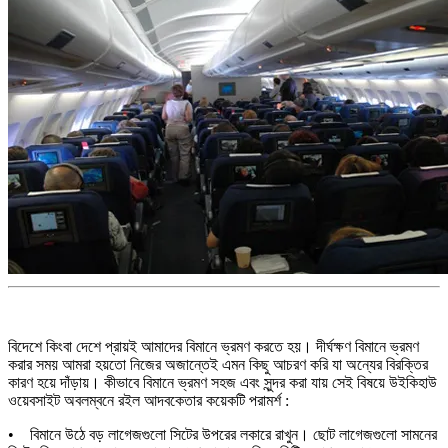
বিদেশে কিংবা দেশে প্রায়ই আমাদের বিমানে ভ্রমণ করতে হয়। দীর্ঘক্ষণ বিমানে ভ্রমণ
করার সময় আমরা হয়তো নিজের অজান্তেই এমন কিছু আচরণ করি যা অন্যের বিরক্তির
কারণ হয়ে দাঁড়ায়। কীভাবে বিমানে ভ্রমণ সহজ এবং সুন্দর করা যায় সেই বিষয়ে উইকিহাউ
ওয়েবসাইট অবলম্বনে রইল আদবকেতার কয়েকটি পরামর্শ :
• বিমানে উঠে বড় লাগেজগুলো সিটের উপরের লকারে রাখুন। ছোট লাগেজগুলো সামনের