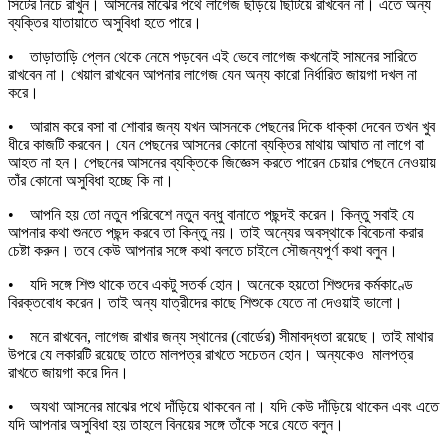
সিটের নিচে রাখুন। আসনের মাঝের পথে লাগেজ ছড়িয়ে ছিটিয়ে রাখবেন না। এতে অন্য
ব্যক্তির যাতায়াতে অসুবিধা হতে পারে।
• তাড়াতাড়ি প্লেন থেকে নেমে পড়বেন এই ভেবে লাগেজ কখনোই সামনের সারিতে
রাখবেন না। খেয়াল রাখবেন আপনার লাগেজ যেন অন্য কারো নির্ধারিত জায়গা দখল না
করে।
• আরাম করে বসা বা শোবার জন্য যখন আসনকে পেছনের দিকে ধাক্কা দেবেন তখন খুব
ধীরে কাজটি করবেন। যেন পেছনের আসনের কোনো ব্যক্তির মাথায় আঘাত না লাগে বা
আহত না হন। পেছনের আসনের ব্যক্তিকে জিজ্ঞেস করতে পারেন চেয়ার পেছনে নেওয়ায়
তাঁর কোনো অসুবিধা হচ্ছে কি না।
• আপনি হয় তো নতুন পরিবেশে নতুন বন্ধু বানাতে পছন্দই করেন। কিন্তু সবাই যে
আপনার কথা শুনতে পছন্দ করবে তা কিন্তু নয়। তাই অন্যের অবস্থাকে বিবেচনা করার
চেষ্টা করুন। তবে কেউ আপনার সঙ্গে কথা বলতে চাইলে সৌজন্যপূর্ণ কথা বলুন।
• যদি সঙ্গে শিশু থাকে তবে একটু সতর্ক হোন। অনেকে হয়তো শিশুদের কর্মকাণ্ডে
বিরক্তবোধ করেন। তাই অন্য যাত্রীদের কাছে শিশুকে যেতে না দেওয়াই ভালো।
• মনে রাখবেন, লাগেজ রাখার জন্য স্থানের (বোর্ডের) সীমাবদ্ধতা রয়েছে। তাই মাথার
উপরে যে লকারটি রয়েছে তাতে মালপত্র রাখতে সচেতন হোন। অন্যকেও মালপত্র
রাখতে জায়গা করে দিন।
• অযথা আসনের মাঝের পথে দাঁড়িয়ে থাকবেন না। যদি কেউ দাঁড়িয়ে থাকেন এবং এতে
যদি আপনার অসুবিধা হয় তাহলে বিনয়ের সঙ্গে তাঁকে সরে যেতে বলুন।