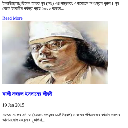
ইবরাহীম(আঃ)ছিলেন হযরত নূহ (আঃ)-এর সম্ভবত: এগারোতম অধঃস্তন পুরুষ। নূহ
থেকে ইবরাহীম পর্যন্ত প্রায় ২০০০ বছরের...
Read More
কাজী নজরুল ইসলামের জীবনী
19 Jan 2015
১৮৯৯ সালের ২৪ মে (১৩০৬ বঙ্গাব্দের ১১ই জ্যৈষ্ঠ) ভারতের পশ্চিমবঙ্গের বর্ধমান জেলার
আসানসোল মহকুমার চুরুলিয়া...