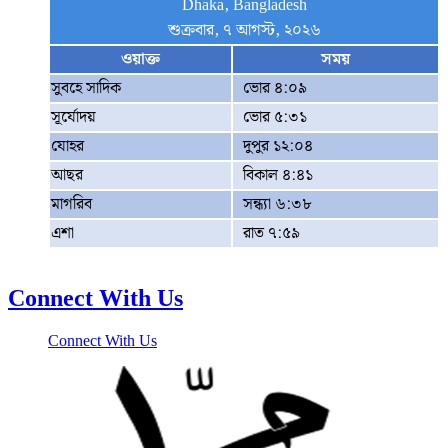
Dhaka, Bangladesh
শুক্রবার, ৭ আগস্ট, ২০২৬
ওয়াক্ত
সময়
সুবহে সাদিক
ভোর ৪:০৯
সূর্যোদয়
ভোর ৫:৩১
যোহর
দুপুর ১২:০৪
আছর
বিকাল ৪:৪১
মাগরিব
সন্ধ্যা ৬:৩৮
এশা
রাত ৭:৫৯
Connect With Us
Connect With Us