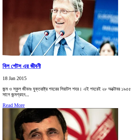
বিল গেটস এর জীবনী
18 Jan 2015
জন্ম ও স্কুল জীবনঃ যুক্তরাষ্ট্র শহরের সিয়াটল শহর। এই শহরেই ২৮ অক্টোবর ১৯৫৫
সালে জন্মগ্রহন...
Read More