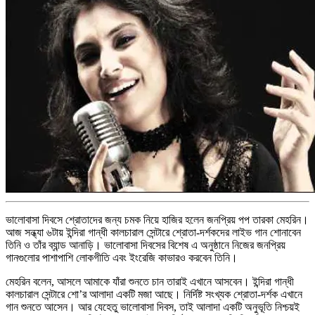
ভালোবাসা দিবসে শ্রোতাদের জন্য চমক নিয়ে হাজির হলেন জনপ্রিয় পপ তারকা মেহরিন।
আজ সন্ধ্যা ৬টায় ইন্দিরা গান্ধী কালচারাল সেন্টারে শ্রোতা-দর্শকদের লাইভ গান শোনাবেন
তিনি ও তাঁর ব্যান্ড আনাড়ি। ভালোবাসা দিবসের বিশেষ এ অনুষ্ঠানে নিজের জনপ্রিয়
গানগুলোর পাশাপাশি লোকগীতি এবং ইংরেজি কাভারও করবেন তিনি।
মেহরিন বলেন, আসলে আমাকে যাঁরা শুনতে চান তারাই এখানে আসবেন। ইন্দিরা গান্ধী
কালচারাল সেন্টারে শো’র আলাদা একটি মজা আছে। নির্দিষ্ট সংখ্যক শ্রোতা-দর্শক এখানে
গান শুনতে আসেন। আর যেহেতু ভালোবাসা দিবস, তাই আলাদা একটি অনুভূতি নিশ্চয়ই