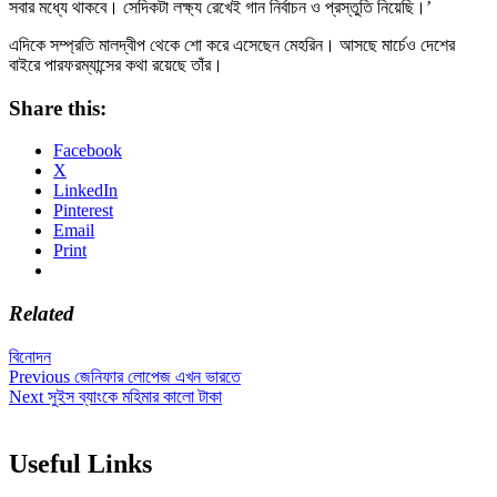
সবার মধ্যে থাকবে। সেদিকটা লক্ষ্য রেখেই গান নির্বাচন ও প্রস্তুতি নিয়েছি।’
এদিকে সম্প্রতি মালদ্বীপ থেকে শো করে এসেছেন মেহরিন। আসছে মার্চেও দেশের
বাইরে পারফরম্যান্সের কথা রয়েছে তাঁর।
Share this:
Facebook
X
LinkedIn
Pinterest
Email
Print
Related
বিনোদন
Post
Previous
Previous
জেনিফার লোপেজ এখন ভারতে
Next
post:
Next
সুইস ব্যাংকে মহিমার কালো টাকা
navigation
post:
Useful Links