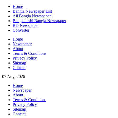
Skip
Home
to
Bangla Newspaper List
content
All Bangla Newspaper
Bangladeshi Bangla Newspaper
BD Newspaper
Converter
Home
Newspaper
About
Terms & Conditions
Privacy Policy
Sitemap
Contact
07 Aug, 2026
Home
Newspaper
About
Terms & Conditions
Privacy Policy
Sitemap
Contact