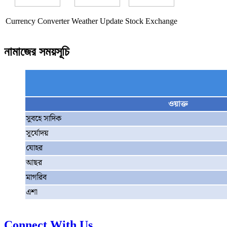
Currency Converter
Weather Update
Stock Exchange
নামাজের সময়সূচি
ওয়াক্ত
সুবহে সাদিক
সূর্যোদয়
যোহর
আছর
মাগরিব
এশা
Connect With Us