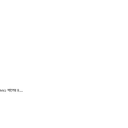
১৯৬১ সালের ৪...