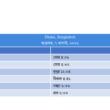
Dhaka, Bangladesh
শুক্রবার, ৭ আগস্ট, ২০২৬
ভোর ৪:০৮
ভোর ৫:৩০
দুপুর ১২:০৪
বিকাল ৪:৪১
সন্ধ্যা ৬:৩৮
রাত ৮:০০