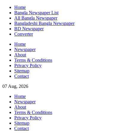
Skip
Home
to
Bangla Newspaper List
content
All Bangla Newspaper
Bangladeshi Bangla Newspaper
BD Newspaper
Converter
Home
Newspaper
About
Terms & Conditions
Privacy Policy
Sitemap
Contact
07 Aug, 2026
Home
Newspaper
About
Terms & Conditions
Privacy Policy
Sitemap
Contact