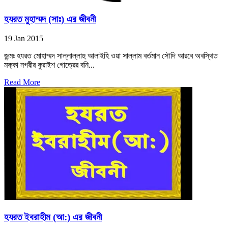
হযরত মুহাম্মদ (সাঃ) এর জীবনী
19 Jan 2015
জন্মঃ হযরত মোহাম্মদ সাল্লাল্লাহু আলাইহি ওয়া সাল্লাম বর্তমান সৌদি আরবে অবস্থিত
মক্কা নগরীর কুরাইশ গোত্রের বনি...
Read More
হযরত ইবরাহীম (আ:) এর জীবনী