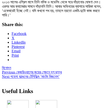
২০১৩ সালের এপ্রিল মাসে তিনি নাটক ও মডেলিং থেকে সরে দাঁড়ানোর ঘোষণা দেন।
এরপর আর ক্যামেরার সামনে দাঁড়াননি তিনি। আবার অভিনয়ের ব্যাপারে সারিকা বলেন,
‘একেবারেই ইচ্ছে নেই। যদি কখনো শখ হয়, তাহলে হয়তো একটা-দুটো কাজ করতে
পারি।’
Share this:
Facebook
X
LinkedIn
Pinterest
Email
Print
বিনোদন
Post
Previous
Previous
কেজরিওয়ালের জয়ের পেছনে দশ ছাত্র
Next
post:
Next
পহেলা ফাল্গুনের টেলিফিল্ম ‘মাংকি বিজনেস’
navigation
post:
Useful Links