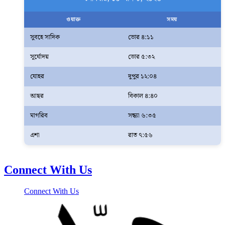
ওয়াক্ত
সময়
সুবহে সাদিক
ভোর ৪:১১
সূর্যোদয়
ভোর ৫:৩২
যোহর
দুপুর ১২:০৪
আছর
বিকাল ৪:৪০
মাগরিব
সন্ধ্যা ৬:৩৫
এশা
রাত ৭:৫৬
Connect With Us
Connect With Us