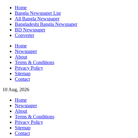
Skip
Home
to
Bangla Newspaper List
content
All Bangla Newspaper
Bangladeshi Bangla Newspaper
BD Newspaper
Converter
Home
Newspaper
About
Terms & Conditions
Privacy Policy
Sitemap
Contact
10 Aug, 2026
Home
Newspaper
About
Terms & Conditions
Privacy Policy
Sitemap
Contact