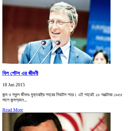
বিল গেটস এর জীবনী
18 Jan 2015
জন্ম ও স্কুল জীবনঃ যুক্তরাষ্ট্র শহরের সিয়াটল শহর। এই শহরেই ২৮ অক্টোবর ১৯৫৫
সালে জন্মগ্রহন...
Read More