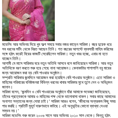
মডেলিং আর অভিনয় দিয়ে খুব অল্প সময়ে সবার নজর কাড়েন সারিকা। বছর দুয়েক ধরে
সব ধরনের শুটিং থেকে বিরত আছেন তিনি। গত বছরের আগস্টে ব্যবসায়ী মাহিম করিমের
সঙ্গে হঠাৎ করেই বিয়ের কাজটি সেরেছিলেন সারিকা। নতুন খবর হচ্ছে, এবার মা হতে
যাচ্ছেন তিনি।
আগামী মে মাসে সারিকার ঘরে নতুন অতিথি আসবে বলে জানিয়েছেন সারিকা। আর নতুন
অতিথিকে বরণ করতে শুরু হয়ে গেছে নানা আয়োজন। কেনাকাটার পাশাপাশি হবু মায়ের
জন্য আয়োজন করা হয় বেবি শাওয়ার অনুষ্ঠান।
সম্প্রতি সারিকার জন্মদিনে আয়োজন করা হয়েছিল বেবি শাওয়ার অনুষ্ঠান। এতে সারিকা ও
মাহিমের পরিবারের ঘনিষ্ঠজনরা বিভিন্ন ধরনের খাবার সারিকার মুখে তুলে দেন ও অভিনন্দন
জানান।
সারিকা বলেন, ‘জন্মদিন ও বেবি শাওয়ারের অনুষ্ঠানে যাঁরা আমাকে শুভেচ্ছা জানিয়েছেন,
তাঁদের প্রত্যেককে আমার ও মাহিমের পক্ষ থেকে ভালোবাসা থাকল। সবার কাছে আমাদের
অনাগত সন্তানের জন্য দোয়া চাই।’ সারিকা আরও বলেন, ‘জীবনের অন্যরকম কিছু সময়
পার করছি। প্রতিটি মুহূর্ত দারুণভাবে কাটছে। এই অনুভূতির কোনো ব্যাখ্যা দেওয়া
সম্ভব নয়।’
সারিকা মডেলিং শুরু করেন ২০০৬ সালে আর অভিনয় ২০১০ সাল থেকে। কিন্তু হঠাৎ