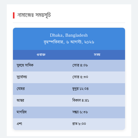
নামাজের সময়সূচি
Dhaka, Bangladesh
বৃহস্পতিবার, ৬ আগস্ট, ২০২৬
ওয়াক্ত
সময়
সুবহে সাদিক
ভোর ৪:০৮
সূর্যোদয়
ভোর ৫:৩০
যোহর
দুপুর ১২:০৪
আছর
বিকাল ৪:৪১
মাগরিব
সন্ধ্যা ৬:৩৮
এশা
রাত ৮:০০