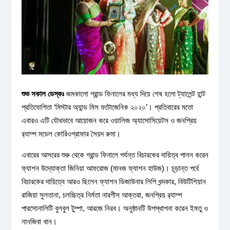
শুভ সকাল ডেস্কঃ
জমকালো গ্রান্ড ফিনালের মধ্য দিয়ে শেষ হলো ট্যালেন্ট হান্ট
প্রতিযোগিতা ‘মিস্টার অ্যান্ড মিস ফটোজেনিক ২০২০’। প্রতিবারের মতো
এবারও এটি যৌথভাবে আয়োজন করে ওয়ালিজ অ্যাসোসিয়েটস ও জনপ্রিয়
র‌্যাম্প মডেল কোরিওগ্রাফার সৈয়দ রুমা।
এবারের আসরের শুরু থেকে গ্রান্ড ফিনালে পর্যন্ত বিচারকের দায়িত্ব পালন করেন
ফ্যাশন উদ্যোক্তা জিনিয়া আফরোজ (মানজ ফ্যাশন হাউজ)। চূড়ান্ত পর্বে
বিচারকের দায়িত্বে আরও ছিলেন ফ্যাশন ডিজাউনার লিপি খন্দকার, বিউটিশিয়ান
রাজিয়া সুলতানা, চলচ্চিত্র নির্মতা নারগীস আক্তরা, জনপ্রিয় র‌্যাম্প
পারসোনালিটি বুলবুল টুম্পা, আরজে নিরব। অনুষ্ঠানটি উপস্থাপনা করেন ইমতু ও
নানজিবা খান।