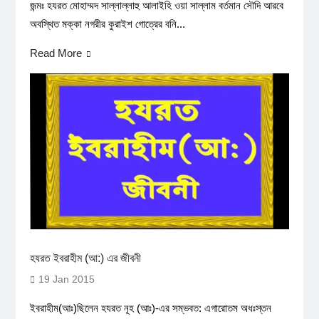
জন্মঃ হযরত মোহাম্মদ সাল্লাল্লাহু আলাইহি ওয়া সাল্লাম বর্তমান সৌদি আরবে
অবস্থিত মক্কা নগরীর কুরাইশ গোত্রের বনি...
Read More
হযরত ইবরাহীম (আ:) এর জীবনী
19 Jan 2015
ইবরাহীম(আঃ)ছিলেন হযরত নূহ (আঃ)-এর সম্ভবত: এগারোতম অধঃস্তন