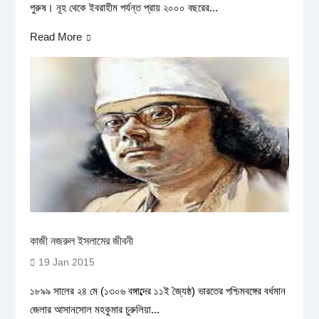
পুরুষ। নূহ থেকে ইবরাহীম পর্যন্ত প্রায় ২০০০ বছরের...
Read More
কাজী নজরুল ইসলামের জীবনী
19 Jan 2015
১৮৯৯ সালের ২৪ মে (১৩০৬ বঙ্গাব্দের ১১ই জ্যৈষ্ঠ) ভারতের পশ্চিমবঙ্গের বর্ধমান
জেলার আসানসোল মহকুমার চুরুলিয়া...