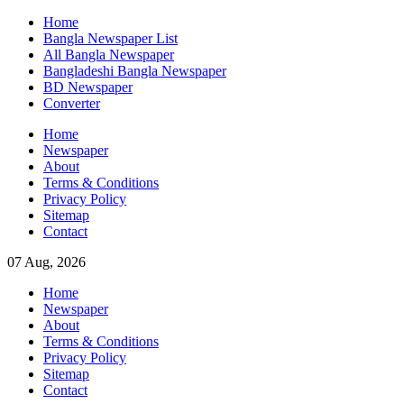
Skip
Home
to
Bangla Newspaper List
content
All Bangla Newspaper
Bangladeshi Bangla Newspaper
BD Newspaper
Converter
Home
Newspaper
About
Terms & Conditions
Privacy Policy
Sitemap
Contact
07 Aug, 2026
Home
Newspaper
About
Terms & Conditions
Privacy Policy
Sitemap
Contact