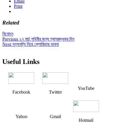
Email
Print
Related
বিনোদন
Post
Previous
Previous
২৭ মার্চ পৃথিবীর জন্য শ্বাসরুদ্ধকর দিন
Next
post:
Next
নৃত্যনাট্য নিয়ে ফ্লোরিডায় ভাবনা
navigation
post:
Useful Links
YouTube
Facebook
Twitter
Yahoo
Gmail
Hotmail