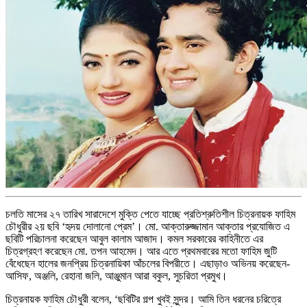
চলতি মাসের ২৭ তারিখ সারাদেশে মুক্তি পেতে যাচ্ছে প্রতিশ্রুতিশীল চিত্রনায়ক ফাহিম
চৌধুরীর ২য় ছবি ‘হৃদয় দোলানো প্রেম’। মো. আক্তারুজ্জামান আক্তার প্রযোজিত এ
ছবিটি পরিচালনা করেছেন আবুল কালাম আজাদ। কমল সরকারের কাহিনীতে এর
চিত্রগ্রহণ করেছেন মো. তপন আহমেদ। আর এতে প্রথমবারের মতো ফাহিম জুটি
বেঁধেছেন হালের জনপ্রিয় চিত্রনায়িকা আঁচলের বিপরীতে। এছাড়াও অভিনয় করেছেন-
আসিফ, অঞ্জলি, রেহানা জলি, আঞ্জুমান আরা বকুল, সুচরিতা প্রমুখ।
চিত্রনায়ক ফাহিম চৌধুরী বলেন, ‘ছবিটির গল্প খুবই সুন্দর। আমি তিন ধরনের চরিত্রে