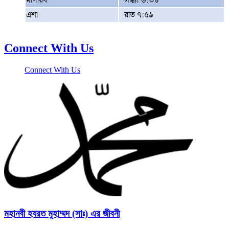
মাগরিব
সন্ধ্যা ৬:৩৮
এশা
রাত ৭:৫৯
Connect With Us
Connect With Us
মহানবী হযরত মুহাম্মদ (সাঃ) এর জীবনী