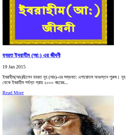
হযরত ইবরাহীম (আ:) এর জীবনী
19 Jan 2015
ইবরাহীম(আঃ)ছিলেন হযরত নূহ (আঃ)-এর সম্ভবত: এগারোতম অধঃস্তন পুরুষ। নূহ
থেকে ইবরাহীম পর্যন্ত প্রায় ২০০০ বছরের...
Read More