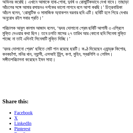
অভিনয় করেছি। এখানে আমাকে হাবা-গোবা, দুর্ধর্ষ ও রোমান্টিকভাবে দেখা যাবে। তাছাড়া
আঁচলের সঙ্গে আমার রসায়নও দর্শকের ভালো লাগবে বলে আশা করছি।’ চিত্রনায়িকা
আঁচল বলেন, ‘রোমান্টিক ও সামাজিক অ্যাকশন ঘরনার ছবি এটি। ছবিটি হলে গিয়ে দেখার
অনুরোধ রইল সবার প্রতি।’
পরিচালক আবুল কালাম আজাদ বলেন, ‘হৃদয় দোলানো প্রেম ছবিটি আগামী ৩ এপ্রিলে
মুক্তি দেওয়ার কথা ছিল। তবে চলতি মাসের ২৭ তারিখ আর কোনো ছবি সিনেমা মুক্তি
পাচ্ছে না তাই এদিনই সিনেমাটি মুক্তি দিচ্ছি।’
‘হৃদয় দোলানো প্রেম’ ছবিতে মোট গান রয়েছে ছয়টি। কণ্ঠ দিয়েছেন এ্যান্ড্রু কিশোর,
কনকচাঁপা, মনির খান, ন্যান্সী, এসআই টুটুল, কণা, মুহিন, স্বরলিপি ও লেমিস।
সঙ্গীতপরিচালনা করেছেন ইমন সাহা।
Share this:
Facebook
X
LinkedIn
Pinterest