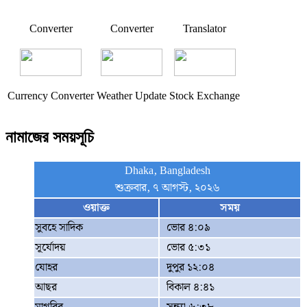
Converter
Converter
Translator
Currency Converter
Weather Update
Stock Exchange
নামাজের সময়সূচি
Dhaka, Bangladesh
শুক্রবার, ৭ আগস্ট, ২০২৬
ওয়াক্ত
সময়
সুবহে সাদিক
ভোর ৪:০৯
সূর্যোদয়
ভোর ৫:৩১
যোহর
দুপুর ১২:০৪
আছর
বিকাল ৪:৪১