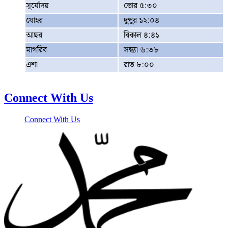
সূর্যোদয়
ভোর ৫:৩০
যোহর
দুপুর ১২:০৪
আছর
বিকাল ৪:৪১
মাগরিব
সন্ধ্যা ৬:৩৮
এশা
রাত ৮:০০
Connect With Us
Connect With Us