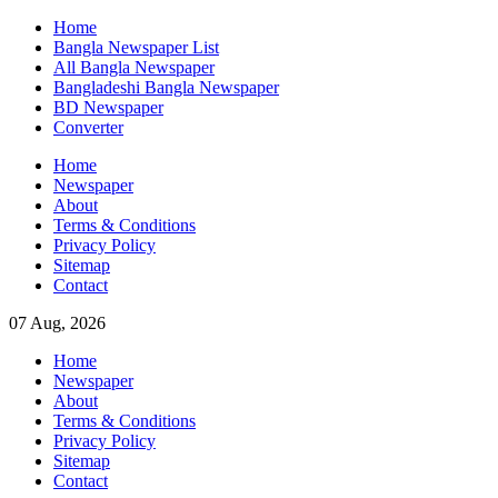
Skip
Home
to
Bangla Newspaper List
content
All Bangla Newspaper
Bangladeshi Bangla Newspaper
BD Newspaper
Converter
Home
Newspaper
About
Terms & Conditions
Privacy Policy
Sitemap
Contact
07 Aug, 2026
Home
Newspaper
About
Terms & Conditions
Privacy Policy
Sitemap
Contact