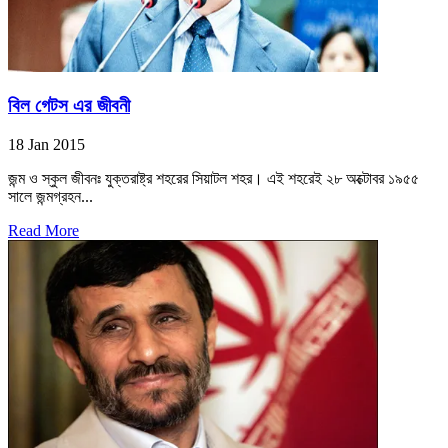
বিল গেটস এর জীবনী
18 Jan 2015
জন্ম ও স্কুল জীবনঃ যুক্তরাষ্ট্র শহরের সিয়াটল শহর। এই শহরেই ২৮ অক্টোবর ১৯৫৫
সালে জন্মগ্রহন...
Read More