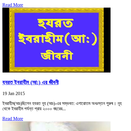
Read More
হযরত ইবরাহীম (আ:) এর জীবনী
19 Jan 2015
ইবরাহীম(আঃ)ছিলেন হযরত নূহ (আঃ)-এর সম্ভবত: এগারোতম অধঃস্তন পুরুষ। নূহ
থেকে ইবরাহীম পর্যন্ত প্রায় ২০০০ বছরের...
Read More