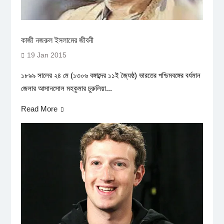
কাজী নজরুল ইসলামের জীবনী
19 Jan 2015
১৮৯৯ সালের ২৪ মে (১৩০৬ বঙ্গাব্দের ১১ই জ্যৈষ্ঠ) ভারতের পশ্চিমবঙ্গের বর্ধমান
জেলার আসানসোল মহকুমার চুরুলিয়া...
Read More