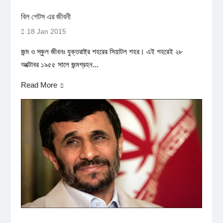
বিল গেটস এর জীবনী
18 Jan 2015
জন্ম ও স্কুল জীবনঃ যুক্তরাষ্ট্র শহরের সিয়াটল শহর। এই শহরেই ২৮
অক্টোবর ১৯৫৫ সালে জন্মগ্রহন...
Read More