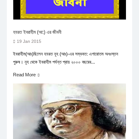
হযরত ইবরাহীম (আ:) এর জীবনী
19 Jan 2015
ইবরাহীম(আঃ)ছিলেন হযরত নূহ (আঃ)-এর সম্ভবত: এগারোতম অধঃস্তন
পুরুষ। নূহ থেকে ইবরাহীম পর্যন্ত প্রায় ২০০০ বছরের...
Read More