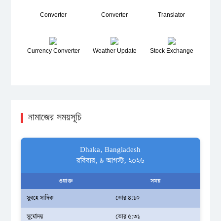
Converter
Converter
Translator
Currency Converter
Weather Update
Stock Exchange
নামাজের সময়সূচি
Dhaka, Bangladesh
রবিবার, ৯ আগস্ট, ২০২৬
ওয়াক্ত
সময়
সুবহে সাদিক
ভোর ৪:১০
সূর্যোদয়
ভোর ৫:৩১