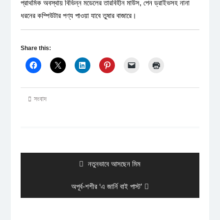
প্রাথমিক অবস্থায় বিভিন্ন মডেলের তারবিহীন মাউস, পেন ড্রাইভসহ নানা
ধরনের কম্পিউটার পণ্য পাওয়া যাবে তুষার বাজারে।
Share this:
সংবাদ
Post
navigation
Previous
নতুনভাবে আসছেন মিম
post:
Next
অপূর্ব-শশীর ‘এ জার্নি বাই পাস্ট’
post: