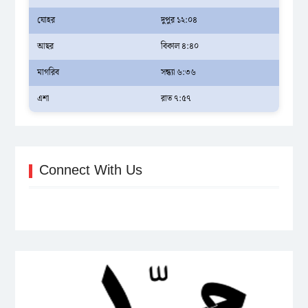
যোহর
দুপুর ১২:০৪
আছর
বিকাল ৪:৪০
মাগরিব
সন্ধ্যা ৬:৩৬
এশা
রাত ৭:৫৭
Connect With Us