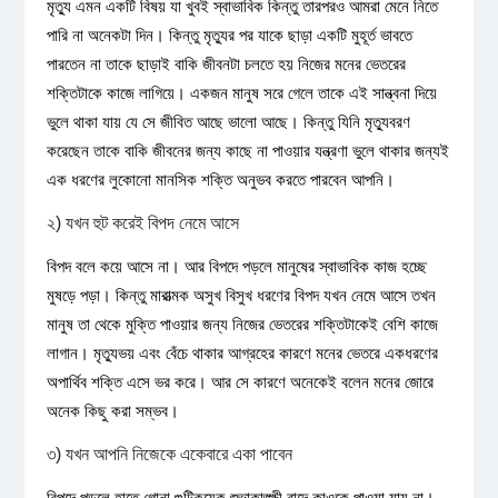
মৃত্যু এমন একটি বিষয় যা খুবই স্বাভাবিক কিন্তু তারপরও আমরা মেনে নিতে
পারি না অনেকটা দিন। কিন্তু মৃত্যুর পর যাকে ছাড়া একটি মুহূর্ত ভাবতে
পারতেন না তাকে ছাড়াই বাকি জীবনটা চলতে হয় নিজের মনের ভেতরের
শক্তিটাকে কাজে লাগিয়ে। একজন মানুষ সরে গেলে তাকে এই সান্ত্বনা দিয়ে
ভুলে থাকা যায় যে সে জীবিত আছে ভালো আছে। কিন্তু যিনি মৃত্যুবরণ
করেছেন তাকে বাকি জীবনের জন্য কাছে না পাওয়ার যন্ত্রণা ভুলে থাকার জন্যই
এক ধরণের লুকোনো মানসিক শক্তি অনুভব করতে পারবেন আপনি।
২) যখন হুট করেই বিপদ নেমে আসে
বিপদ বলে কয়ে আসে না। আর বিপদে পড়লে মানুষের স্বাভাবিক কাজ হচ্ছে
মুষড়ে পড়া। কিন্তু মারাত্মক অসুখ বিসুখ ধরণের বিপদ যখন নেমে আসে তখন
মানুষ তা থেকে মুক্তি পাওয়ার জন্য নিজের ভেতরের শক্তিটাকেই বেশি কাজে
লাগান। মৃত্যুভয় এবং বেঁচে থাকার আগ্রহের কারণে মনের ভেতরে একধরণের
অপার্থিব শক্তি এসে ভর করে। আর সে কারণে অনেকেই বলেন মনের জোরে
অনেক কিছু করা সম্ভব।
৩) যখন আপনি নিজেকে একেবারে একা পাবেন
বিপদে পড়লে হাতে গোনা গুটিকয়েক শুভাকাঙ্ক্ষী বাদে কাওকে পাওয়া যায় না।