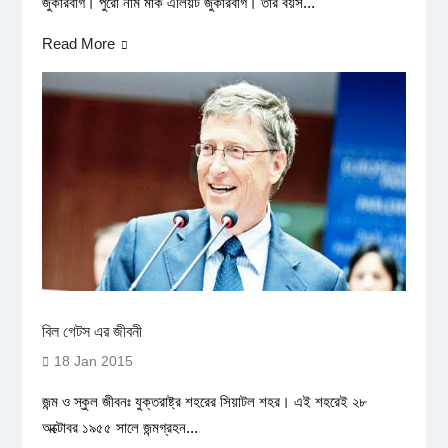
জুকারবার্গ। পুরো নাম মার্ক এলিয়ট জুকারবার্গ। তার বয়স...
Read More
বিল গেটস এর জীবনী
18 Jan 2015
জন্ম ও স্কুল জীবনঃ যুক্তরাষ্ট্র শহরের সিয়াটল শহর। এই শহরেই ২৮
অক্টোবর ১৯৫৫ সালে জন্মগ্রহন...