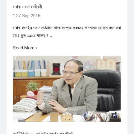
বারাক ওবামার জীবনী
27 Sep 2015
বারাক হুসেইন ওবামা৷বর্তমানে তাকে বিশ্বের সবচেয়ে ক্ষমতাধর ব্যক্তি মনে করা
হয়। জন্ম ১৯৬১ সালের ৪...
Read More
অর্থনীতিবিদ ড. আতিউর রহমান এর জীবনী