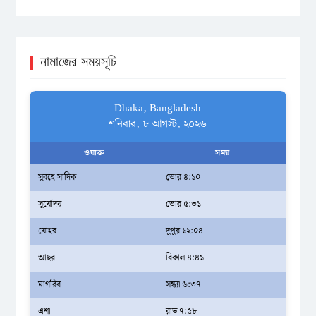
নামাজের সময়সূচি
Dhaka, Bangladesh
শনিবার, ৮ আগস্ট, ২০২৬
ওয়াক্ত
সময়
সুবহে সাদিক
ভোর ৪:১০
সূর্যোদয়
ভোর ৫:৩১
যোহর
দুপুর ১২:০৪
আছর
বিকাল ৪:৪১
মাগরিব
সন্ধ্যা ৬:৩৭
এশা
রাত ৭:৫৮