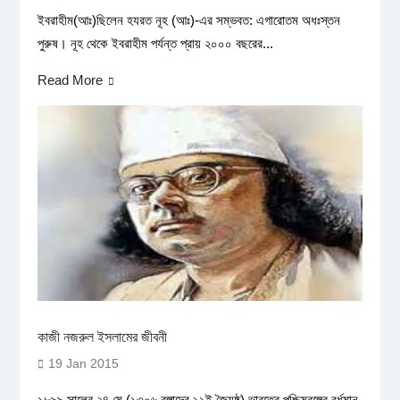
ইবরাহীম(আঃ)ছিলেন হযরত নূহ (আঃ)-এর সম্ভবত: এগারোতম অধঃস্তন
পুরুষ। নূহ থেকে ইবরাহীম পর্যন্ত প্রায় ২০০০ বছরের...
Read More
কাজী নজরুল ইসলামের জীবনী
19 Jan 2015
১৮৯৯ সালের ২৪ মে (১৩০৬ বঙ্গাব্দের ১১ই জ্যৈষ্ঠ) ভারতের পশ্চিমবঙ্গের বর্ধমান