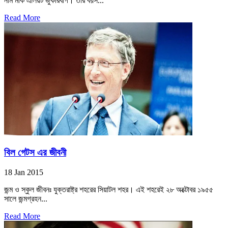
নাম মার্ক এলিয়ট জুকারবার্গ। তার বয়স...
Read More
বিল গেটস এর জীবনী
18 Jan 2015
জন্ম ও স্কুল জীবনঃ যুক্তরাষ্ট্র শহরের সিয়াটল শহর। এই শহরেই ২৮ অক্টোবর ১৯৫৫
সালে জন্মগ্রহন...
Read More