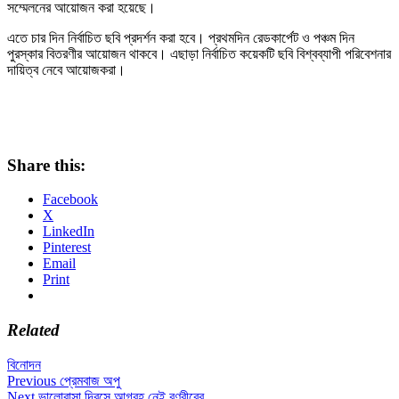
সম্মেলনের আয়োজন করা হয়েছে।
এতে চার দিন নির্বাচিত ছবি প্রদর্শন করা হবে। প্রথমদিন রেডকার্পেট ও পঞ্চম দিন
পুরস্কার বিতরণীর আয়োজন থাকবে। এছাড়া নির্বাচিত কয়েকটি ছবি বিশ্বব্যাপী পরিবেশনার
দায়িত্ব নেবে আয়োজকরা।
Share this:
Facebook
X
LinkedIn
Pinterest
Email
Print
Related
বিনোদন
Post
Previous
Previous
প্রেমবাজ অপু
Next
post:
Next
ভালোবাসা দিবসে আগ্রহ নেই রণবীরের