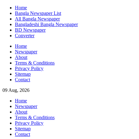
Skip
Home
to
Bangla Newspaper List
content
All Bangla Newspaper
Bangladeshi Bangla Newspaper
BD Newspaper
Converter
Home
Newspaper
About
Terms & Conditions
Privacy Policy
Sitemap
Contact
09 Aug, 2026
Home
Newspaper
About
Terms & Conditions
Privacy Policy
Sitemap
Contact