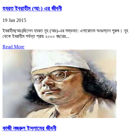
হযরত ইবরাহীম (আ:) এর জীবনী
19 Jan 2015
ইবরাহীম(আঃ)ছিলেন হযরত নূহ (আঃ)-এর সম্ভবত: এগারোতম অধঃস্তন পুরুষ। নূহ
থেকে ইবরাহীম পর্যন্ত প্রায় ২০০০ বছরের...
Read More
কাজী নজরুল ইসলামের জীবনী