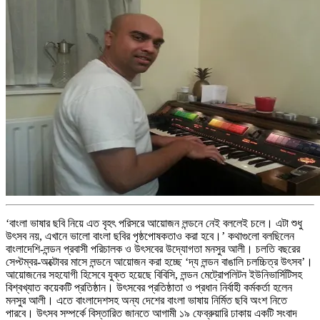
‘বাংলা ভাষার ছবি নিয়ে এত বৃহৎ পরিসরে আয়োজন লন্ডনে নেই বললেই চলে। এটা শুধু
উৎসব নয়, এখানে ভালো বাংলা ছবির পৃষ্ঠপোষকতাও করা হবে।’ কথাগুলো বলছিলেন
বাংলাদেশি-লন্ডন প্রবাসী পরিচালক ও উৎসবের উদ্যোগতা মনসুর আলী। চলতি বছরের
সেপ্টম্বর-অক্টোবর মাসে লন্ডনে আয়োজন করা হচ্ছে ‘দ্য লন্ডন বাঙালি চলচ্চিত্র উৎসব’।
আয়োজনের সহযোগী হিসেবে যুক্ত হয়েছে বিবিসি, লন্ডন মেট্রোপলিটন ইউনিভার্সিটিসহ
বিশ্বখ্যাত কয়েকটি প্রতিষ্ঠান। উৎসবের প্রতিষ্ঠাতা ও প্রধান নির্বাহী কর্মকর্তা হলেন
মনসুর আলী। এতে বাংলাদেশসহ অন্য দেশের বাংলা ভাষায় নির্মিত ছবি অংশ নিতে
পারবে। উৎসব সম্পর্কে বিস্তারিত জানতে আগামী ১৯ ফেব্রুয়ারি ঢাকায় একটি সংবাদ