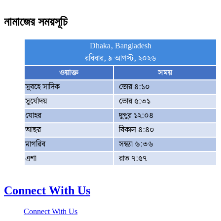
নামাজের সময়সূচি
Dhaka, Bangladesh
রবিবার, ৯ আগস্ট, ২০২৬
ওয়াক্ত
সময়
সুবহে সাদিক
ভোর ৪:১০
সূর্যোদয়
ভোর ৫:৩১
যোহর
দুপুর ১২:০৪
আছর
বিকাল ৪:৪০
মাগরিব
সন্ধ্যা ৬:৩৬
এশা
রাত ৭:৫৭
Connect With Us
Connect With Us