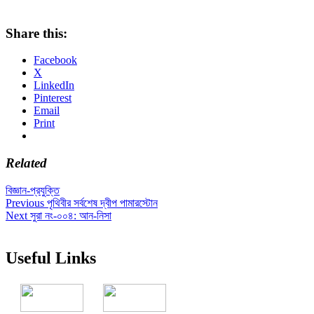
Share this:
Facebook
X
LinkedIn
Pinterest
Email
Print
Related
বিজ্ঞান-প্রযুক্তি
Post
Previous
Previous
পৃথিবীর সর্বশেষ দ্বীপ পামারস্টোন
Next
post:
Next
সুরা নং-০০৪: আন-নিসা
navigation
post:
Useful Links