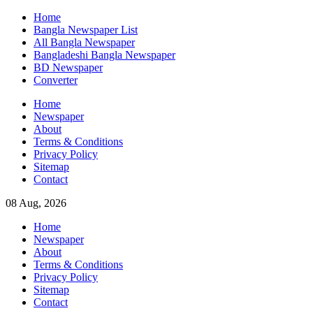
Skip
Home
to
Bangla Newspaper List
content
All Bangla Newspaper
Bangladeshi Bangla Newspaper
BD Newspaper
Converter
Home
Newspaper
About
Terms & Conditions
Privacy Policy
Sitemap
Contact
08 Aug, 2026
Home
Newspaper
About
Terms & Conditions
Privacy Policy
Sitemap
Contact