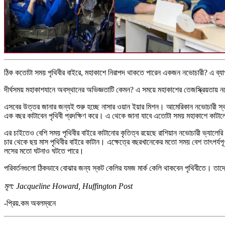
ঠিক কতোটা সময় পৃথিবীর বাইরে, মহাকাশে নিরাপদ থাকতে পারেন একজন নভোচারী? এ ব্যাপ
দীর্ঘসময় মহাকাশযানে অবস্থানের অভিজ্ঞতাটি কেমন? এ সময়ে মহাকাশের তেজস্ক্রিয়তায়
এসবের উত্তর জানার জন্যই শুরু হচ্ছে নাসার ওয়ান ইয়ার মিশন। আমেরিকান নভোচারী স্কট 
এক বছর কাটাবেন পৃথিবী প্রদক্ষিণ করে। এ থেকে জানা যাবে এতোটা সময় মহাকাশে কাটালে
এর চাইতেও বেশি সময় পৃথিবীর বাইরে কাটানোর কৃতিত্ব রয়েছে রাশিয়ান নভোচারী ভ্যালেরি
চার থেকে ছয় মাস পৃথিবীর বাইরে কাটান। এক্ষেত্রে বছরখানেকের মতো সময় বেশ তাৎপর্যপূ
লসের মতো ঘটনাও ঘটতে পারে।
পরিবর্তনগুলো ঠিকভাবে বোঝার জন্য স্কট কেলির যমজ মার্ক কেলি থাকবেন পৃথিবীতে। তাদের দ
মূল
: Jacqueline Howard, Huffington Post
-প্রিয়.কম অবলম্বনে