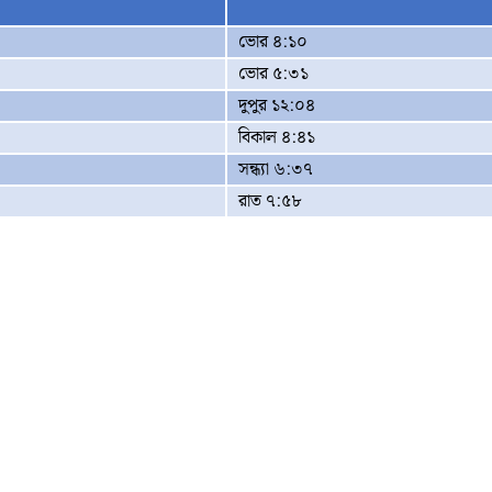
ভোর ৪:১০
ভোর ৫:৩১
দুপুর ১২:০৪
বিকাল ৪:৪১
সন্ধ্যা ৬:৩৭
রাত ৭:৫৮