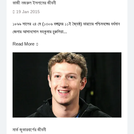
কাজী নজরুল ইসলামের জীবনী
19 Jan 2015
১৮৯৯ সালের ২৪ মে (১৩০৬ বঙ্গাব্দের ১১ই জ্যৈষ্ঠ) ভারতের পশ্চিমবঙ্গের বর্ধমান
জেলার আসানসোল মহকুমার চুরুলিয়া...
Read More
মার্ক জুকারবার্গের জীবনী