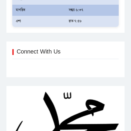
মাগরিব
সন্ধ্যা ৬:৩৭
এশা
রাত ৭:৫৮
Connect With Us