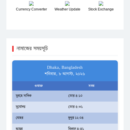
Currency Converter
Weather Update
Stock Exchange
নামাজের সময়সূচি
Dhaka, Bangladesh
শনিবার, ৮ আগস্ট, ২০২৬
ওয়াক্ত
সময়
সুবহে সাদিক
ভোর ৪:১০
সূর্যোদয়
ভোর ৫:৩১
যোহর
দুপুর ১২:০৪
আছর
বিকাল ৪:৪১