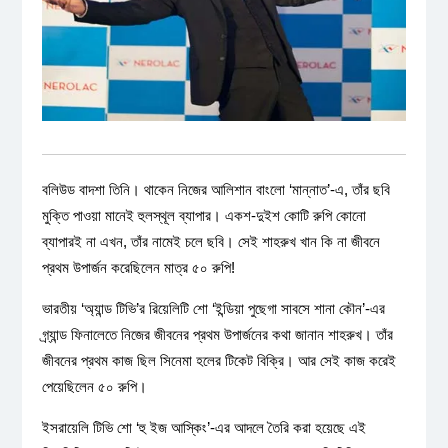
বলিউড বাদশা তিনি। থাকেন নিজের আলিশান বাংলো ‘মান্নাত’-এ, তাঁর ছবি
মুক্তি পাওয়া মানেই হুলস্থূল ব্যাপার। একশ-দুইশ কোটি রুপি কোনো
ব্যাপারই না এখন, তাঁর নামেই চলে ছবি। সেই শাহরুখ খান কি না জীবনে
প্রথম উপার্জন করেছিলেন মাত্র ৫০ রুপি!
ভারতীয় ‘অ্যান্ড টিভি’র রিয়েলিটি শো ‘ইন্ডিয়া পুছেগা সাবসে শানা কৌন’-এর
গ্র্যান্ড ফিনালেতে নিজের জীবনের প্রথম উপার্জনের কথা জানান শাহরুখ। তাঁর
জীবনের প্রথম কাজ ছিল সিনেমা হলের টিকেট বিক্রি। আর সেই কাজ করেই
পেয়েছিলেন ৫০ রুপি।
ইসরায়েলি টিভি শো ‘হু ইজ আস্কিং’-এর আদলে তৈরি করা হয়েছে এই