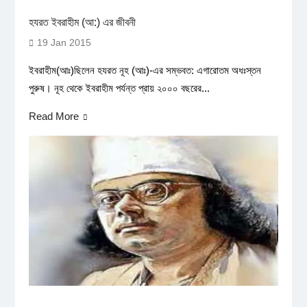
হযরত ইবরাহীম (আ:) এর জীবনী
19 Jan 2015
ইবরাহীম(আঃ)ছিলেন হযরত নূহ (আঃ)-এর সম্ভবত: এগারোতম অধঃস্তন
পুরুষ। নূহ থেকে ইবরাহীম পর্যন্ত প্রায় ২০০০ বছরের...
Read More