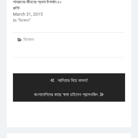
শাহরুখের জীবনের প্রথম উপার্জন ৫০
রুপি!
March 31, 2015
In "বিনোদন"
বিনোদন
Post
navigation
Previous
আলিয়ার বিয়ে ভাবনা!
post:
Next
বাংলাদেশিদের কাছে ক্ষমা চাইলেন প্রসেনজিৎ
post: