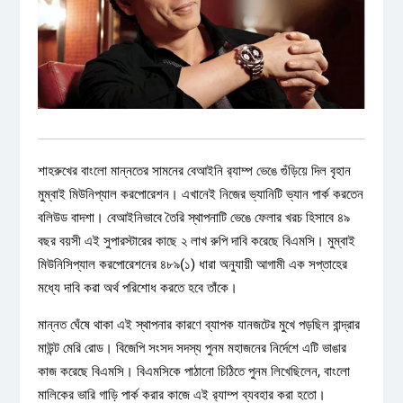
শাহরুখের বাংলো মান্নতের সামনের বেআইনি র‌্যাম্প ভেঙে গুঁড়িয়ে দিল বৃহান
মুম্বাই মিউনিপ্যাল করপোরেশন। এখানেই নিজের ভ্যানিটি ভ্যান পার্ক করতেন
বলিউড বাদশা। বেআইনিভাবে তৈরি স্থাপনাটি ভেঙে ফেলার খরচ হিসাবে ৪৯
বছর বয়সী এই সুপারস্টারের কাছে ২ লাখ রুপি দাবি করেছে বিএমসি। মুম্বাই
মিউনিসিপ্যাল করপোরেশনের ৪৮৯(১) ধারা অনুযায়ী আগামী এক সপ্তাহের
মধ্যে দাবি করা অর্থ পরিশোধ করতে হবে তাঁকে।
মান্নত ঘেঁষে থাকা এই স্থাপনার কারণে ব্যাপক যানজটের মুখে পড়ছিল বান্দ্রার
মাউন্ট মেরি রোড। বিজেপি সংসদ সদস্য পুনম মহাজনের নির্দেশে এটি ভাঙার
কাজ করেছে বিএমসি। বিএমসিকে পাঠানো চিঠিতে পুনম লিখেছিলেন, বাংলো
মালিকের ভারি গাড়ি পার্ক করার কাজে এই র‌্যাম্প ব্যবহার করা হতো।