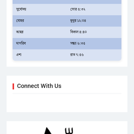
সূর্যোদয়
ভোর ৫:৩২
যোহর
দুপুর ১২:০৪
আছর
বিকাল ৪:৪০
মাগরিব
সন্ধ্যা ৬:৩৫
এশা
রাত ৭:৫৬
Connect With Us