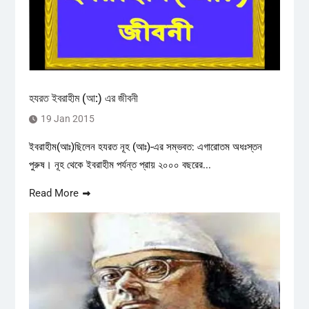
হযরত ইবরাহীম (আ:) এর জীবনী
19 Jan 2015
ইবরাহীম(আঃ)ছিলেন হযরত নূহ (আঃ)-এর সম্ভবত: এগারোতম অধঃস্তন
পুরুষ। নূহ থেকে ইবরাহীম পর্যন্ত প্রায় ২০০০ বছরের...
Read More