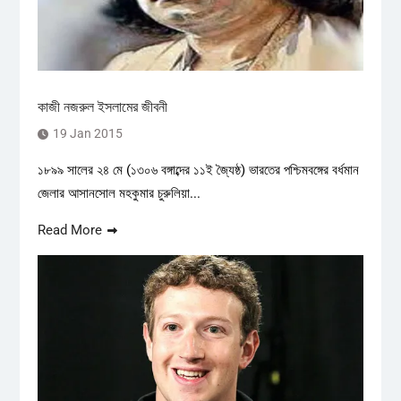
কাজী নজরুল ইসলামের জীবনী
19 Jan 2015
১৮৯৯ সালের ২৪ মে (১৩০৬ বঙ্গাব্দের ১১ই জ্যৈষ্ঠ) ভারতের পশ্চিমবঙ্গের বর্ধমান
জেলার আসানসোল মহকুমার চুরুলিয়া...
Read More