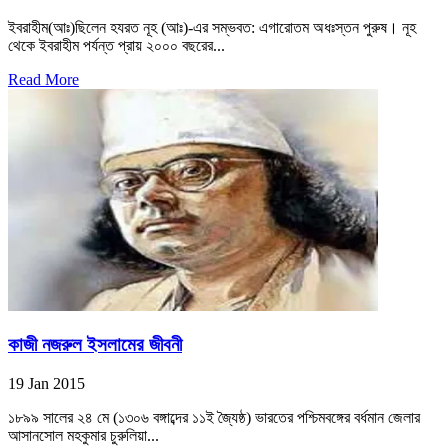
ইবরাহীম(আঃ)ছিলেন হযরত নূহ (আঃ)-এর সম্ভবত: এগারোতম অধঃস্তন পুরুষ। নূহ
থেকে ইবরাহীম পর্যন্ত প্রায় ২০০০ বছরের...
Read More
কাজী নজরুল ইসলামের জীবনী
19 Jan 2015
১৮৯৯ সালের ২৪ মে (১৩০৬ বঙ্গাব্দের ১১ই জ্যৈষ্ঠ) ভারতের পশ্চিমবঙ্গের বর্ধমান জেলার
আসানসোল মহকুমার চুরুলিয়া...