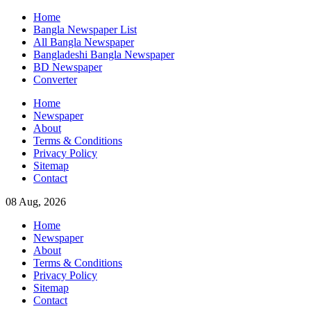
Skip
Home
to
Bangla Newspaper List
content
All Bangla Newspaper
Bangladeshi Bangla Newspaper
BD Newspaper
Converter
Home
Newspaper
About
Terms & Conditions
Privacy Policy
Sitemap
Contact
08 Aug, 2026
Home
Newspaper
About
Terms & Conditions
Privacy Policy
Sitemap
Contact