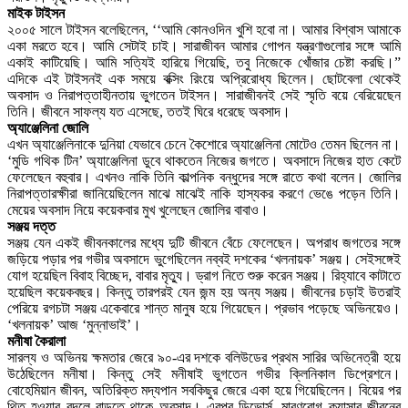
মাইক টাইসন
২০০৫ সালে টাইসন বলেছিলেন, ‘‘আমি কোনওদিন খুশি হবো না। আমার বিশ্বাস আমাকে
একা মরতে হবে। আমি সেটাই চাই। সারাজীবন আমার গোপন যন্ত্রণাগুলোর সঙ্গে আমি
একাই কাটিয়েছি। আমি সত্যিই হারিয়ে গিয়েছি, তবু নিজেকে খোঁজার চেষ্টা করছি।”
এদিকে এই টাইসনই এক সময়ে বক্সিং রিংয়ে অপ্রিরোধ্য ছিলেন। ছোটবেলা থেকেই
অবসাদ ও নিরাপত্তাহীনতায় ভুগতেন টাইসন। সারাজীবনই সেই স্মৃতি বয়ে বেরিয়েছেন
তিনি। জীবনে সাফল্য যত এসেছে, ততই ঘিরে ধরেছে অবসাদ।
অ্যাঞ্জেলিনা জোলি
এখন অ্যাঞ্জেলিনাকে দুনিয়া যেভাবে চেনে কৈশোরে অ্যাঞ্জেলিনা মোটেও তেমন ছিলেন না।
‘মুডি গথিক টিন’ অ্যাঞ্জেলিনা ডুবে থাকতেন নিজের জগতে। অবসাদে নিজের হাত কেটে
ফেলেছেন বহুবার। এখনও নাকি তিনি কাল্পনিক বন্ধুদের সঙ্গে রাতে কথা বলেন। জোলির
নিরাপত্তারক্ষীরা জানিয়েছিলেন মাঝে মাঝেই নাকি হাস্যকর করণে ভেঙে পড়েন তিনি।
মেয়ের অবসাদ নিয়ে কয়েকবার মুখ খুলেছেন জোলির বাবাও।
সঞ্জয় দত্ত
সঞ্জয় যেন একই জীবনকালের মধ্যে দুটি জীবনে বেঁচে ফেলেছেন। অপরাধ জগতের সঙ্গে
জড়িয়ে পড়ার পর গভীর অবসাদে ভুগেছিলেন নব্বই দশকের ‘খলনায়ক’ সঞ্জয়। সেইসঙ্গেই
যোগ হয়েছিল বিবাহ বিচ্ছেদ, বাবার মৃত্যু। ড্রাগ নিতে শুরু করেন সঞ্জয়। রিহ্যাবে কাটাতে
হয়েছিল কয়েকবছর। কিন্তু তারপরই যেন জন্ম হয় অন্য সঞ্জয়। জীবনের চড়াই উতরাই
পেরিয়ে রগচটা সঞ্জয় একেবারে শান্ত মানুষ হয়ে গিয়েছেন। প্রভাব পড়েছে অভিনয়েও।
‘খলনায়ক’ আজ ‘মুন্নাভাই’।
মনীষা কৈরালা
সারল্য ও অভিনয় ক্ষমতার জেরে ৯০-এর দশকে বলিউডের প্রথম সারির অভিনেত্রী হয়ে
উঠেছিলেন মনীষা। কিন্তু সেই মনীষাই ভুগতেন গভীর ক্লিনিকাল ডিপ্রেশনে।
বোহেমিয়ান জীবন, অতিরিক্ত মদ্যপান সবকিছুর জেরে একা হয়ে গিয়েছিলেন। বিয়ের পর
থিতু হওয়ার বদলে বাড়তে থাকে অবসাদ। এরপর ডিভোর্স, মারণরোগ ক্যান্সার জীবনের