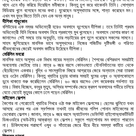
খাদে এনে দাঁড় করিয়ে দিয়েছিল মনীষাকে। কিন্তু চুপ করে থাকেননি তিনি। সোশ্যাল
মিডিয়ায় খুলে বলেছেন মনের কথা। যুঝেছেন অসুস্থাতার সঙ্গে, শান্ত করেছেন মন।
এখন সব যুদ্ধ জিতে তিনি যেন এক অন্য মানুষ।
দীপিকা পাড়ুকোন
বলিউডের এক নম্বর অভিনেত্রী হয়েও অবসাদে ভুগেছেন দীপিকা। তবে তিনিই প্রথম
অভিনেত্রী যিনি নিজের অবসাদ নিয়ে প্রকাশ্যে মুখ খুলেছেন। অবসাদে ভোগার কারণ না
জানালেও সেই সময়ে তার অনুভূতি, তার লড়াইয়ের গল্প তুলে ধরেছেন সকলের সামনে।
সাহস জুগিয়েছেন মানসিক ভাবে অসুস্থদের। নিজের পজিটিভ দৃষ্টিভঙ্গী ও পরিণত
জীবনবোধের জেরেই অবসাদ কাটিয়ে উঠেছেন দীপিকা।
মেরিলিন মনরো
মানসিক ভাবে অসুস্থ এক বিধাব মায়ের সন্তান মেরিলিন। শৈশবের বেশিরভাগ সময়টাই
অবহেলায় কেটেছে তার। মাত্র ৬ বছর বয়সে কোনওমতে যৌননির্যাতনের হাত থেকে
বেঁচেছিলেন একবার। বুদ্ধি ও সাংস্কৃতিক বিষয়ে আগ্রহের জেরে অন্যতম সেরা তারকা
হয়ে ওঠেন মেরিলিন। কিন্তু খ্যাতির চূড়ায় থাকার সময়ই ঘুমের ওষুধ ও অ্যালকোহলে
ডুবে থাকতে শুরু করেছিলেন মেরিলিন। ৬০ বছর বয়সেও বেশ কয়েকবার গর্ভপাত হয়
তার। বিবাহ বিচ্ছেদ, বন্ধুর মৃত্যু, অস্থির সম্পর্কের জেরে ক্রমশ অবসাদের গভীরে তলিয়ে
যেতে যেতেই মৃত্যুর কোলে ঢলে পড়েন মেরিলিন।
মাইকেল ফেল্পস
কৈশোর না পেরোতেই খ্যাতির শিখরে ওঠা শুরু মাইকেল ফেল্পসের। ছেলের ঝুলিতে যখন
আসছে একের পর এক স্বর্ণপদক তখনই তার জীবনের গলিপ শোনান মাইকেলের মা
ডেবোরাহ ফেল্পস। জানান, মাত্র ৯ বছর বয়সে অ্যাটেনশন ডেফিসিট হাইপোঅ্যাকটিভিটি
ডিজওর্ডারে (অউঐউ) আক্রান্ত হন ফেল্পস। স্কুলে পড়াশোনায় মন বসাতে পারতেন
না। চিকিৎসকের পরামর্শে ওষুধ ও সাঁতারের জেরে ধীরে ধীরে সমস্যা কাটিয়ে ওঠেন
ফেল্পস।