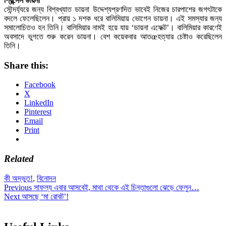
প্রিন্সেস ডায়না
সৌন্দর্য্যরে জন্য বিশ্বখ্যাত ডায়না উদ্দেশ্যপ্রণদিত ভাবেই নিজের চারপাশের জগৎটাকে
বদলে ফেলেছিলেন। প্রায় ১ দশক ধরে বালিমিয়ায় ভোগেন ডায়না। এই সমস্যার জন্য
সমালোচিতও হন তিনি। বালিমিয়ার নামই হয়ে যায় ‘ডায়না এফেক্ট’। বালিমিয়ার কারণেই
অবসাদে ভুগতে শুরু করেন ডায়না। বেশ কয়েকবার আতœহত্যার চেষ্টাও করেছিলেন
তিনি।
Share this:
Facebook
X
LinkedIn
Pinterest
Email
Print
Related
কী অদ্ভুত!
,
বিনোদন
Post
Previous
Previous
সাফল্য এবার আসবেই, মাথা থেকে এই চিন্তাগুলো ঝেড়ে ফেলুন…
Next
post:
Next
আসছে ‘মা রোবট’!
navigation
post: