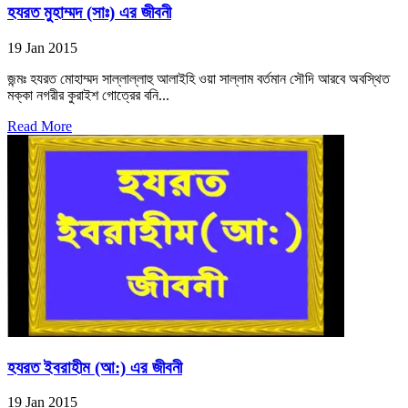
হযরত মুহাম্মদ (সাঃ) এর জীবনী
19 Jan 2015
জন্মঃ হযরত মোহাম্মদ সাল্লাল্লাহু আলাইহি ওয়া সাল্লাম বর্তমান সৌদি আরবে অবস্থিত
মক্কা নগরীর কুরাইশ গোত্রের বনি...
Read More
হযরত ইবরাহীম (আ:) এর জীবনী
19 Jan 2015