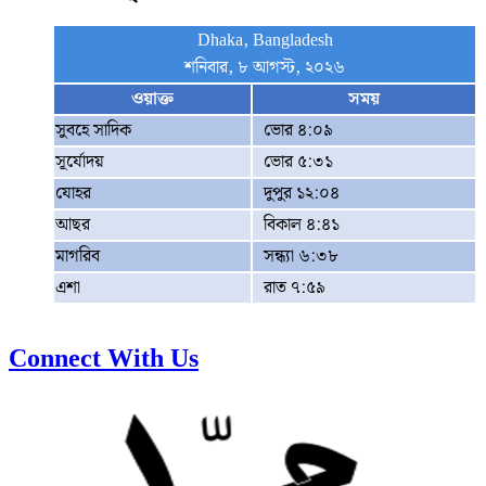
Dhaka, Bangladesh
শনিবার, ৮ আগস্ট, ২০২৬
ওয়াক্ত
সময়
সুবহে সাদিক
ভোর ৪:০৯
সূর্যোদয়
ভোর ৫:৩১
যোহর
দুপুর ১২:০৪
আছর
বিকাল ৪:৪১
মাগরিব
সন্ধ্যা ৬:৩৮
এশা
রাত ৭:৫৯
Connect With Us