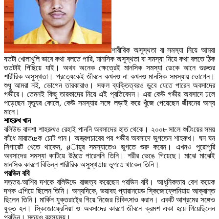
শারীরিক অসুস্থতা বা সমস্যা নিয়ে আমরা
যতটা খোলাখুলি ভাবে কথা বলতে পারি, মানসিক অসুস্থতা বা সমস্যা নিয়ে কথা বলতে ঠিক
ততটাই পিছিয়ে যাই। অথব অনেক ক্ষেত্রেই মানসিক সমস্যা ডেকে আনে গুরুতর
শারীরিক অসুস্থতা। প্রত্যেকেই জীবনে কখনও না কখনও মানসিক সমস্যায় ভোগেন।
শুধু আমরা নই, ভোগেন তারকারাও। সফল ব্যক্তিত্বরও ডুবে যেতে পারেন অবসাদের
গভীরে। তেমনই কিছু তারকাদের নিয়ে এই প্রতিবেদন। এরা কেউ গভীর অবসাদে ঢলে
পড়েছেন মৃত্যুর কোলে, কেউ সমস্যার সঙ্গে লড়াই করে খুঁজে পেয়েছেন জীবনের অন্য
মানে।
শাহরুখ খান
বলিউড বাদশা শাহরুখও রেহাই পাননি অবসাদের হাত থেকে। ২০০৮ সালে শুটিংয়ের সময়
কাঁধে মারাতœক চোট পান। অস্ত্রপচারের পর গভীর অবসাদে ভুগতেন শাহরুখ। ঘন ঘন
সিগারেট খেতে থাকেন, øায়ুর সমস্যাতেও ভুগতে শুরু করেন। এখনও পুরোপুরি
অবসাদের সমস্যা কাটিয়ে উঠতে পারেননি তিনি। শরীর ভেঙে গিয়েছে। মাঝে মাঝেই
মানসিক কারণে বিভিন্ন শারীরিক অসুস্থতায় ভুগতে থাকেন তিনি।
পরভিন ববি
সত্তর-আশির দশকে বলিউডে রাজত্ব করেছেন পরভিন ববি। আধুনিকতায় বেশ কয়েক
দশক এগিয়ে ছিলেন তিনি। অন্যদিকে, ভয়াবহ প্যারানয়েড স্কিজোফ্লেনিয়ায় আক্রান্ত
ছিলেন তিনি। মার্কিন যুক্তরাষ্ট্রে গিয়ে নিজের চিকিৎসাও করান। একটি আশ্রমের সঙ্গেও
যুক্ত হন। স্কিজোফ্রেনিয়া ও অবসাদের কারণে জীবনে ক্রমশ একা হয়ে গিয়েছিলেন
পরভিন। মৃত্যুও রহস্যময়।