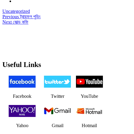
Uncategorized
Post
Previous
Previous
ট্রায়ফল পুডিং
Next
post:
Next
কোল্ড কফি
navigation
post:
Useful Links
Facebook
Twitter
YouTube
Yahoo
Gmail
Hotmail