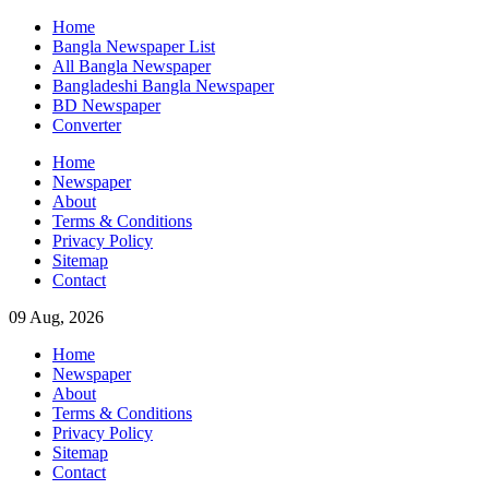
Skip
Home
to
Bangla Newspaper List
content
All Bangla Newspaper
Bangladeshi Bangla Newspaper
BD Newspaper
Converter
Home
Newspaper
About
Terms & Conditions
Privacy Policy
Sitemap
Contact
09 Aug, 2026
Home
Newspaper
About
Terms & Conditions
Privacy Policy
Sitemap
Contact