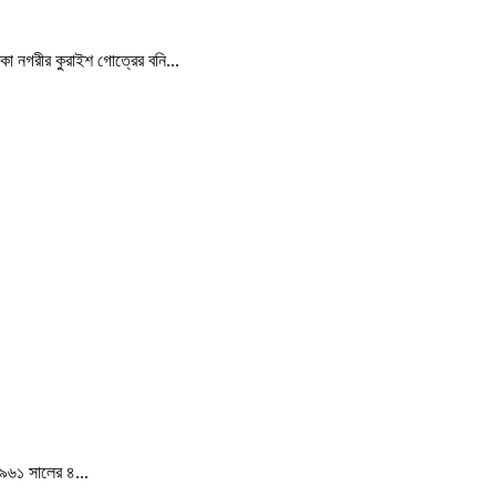
্কা নগরীর কুরাইশ গোত্রের বনি...
১৯৬১ সালের ৪...