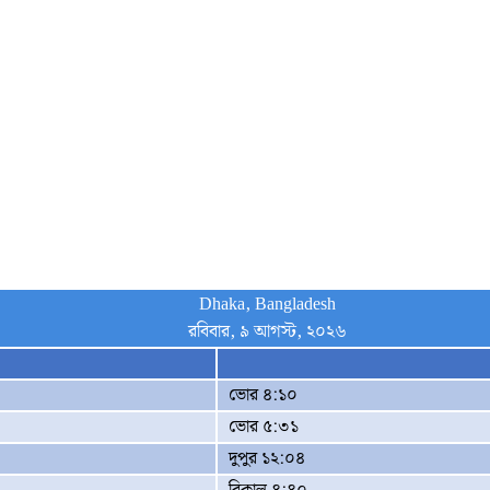
Dhaka, Bangladesh
রবিবার, ৯ আগস্ট, ২০২৬
ভোর ৪:১০
ভোর ৫:৩১
দুপুর ১২:০৪