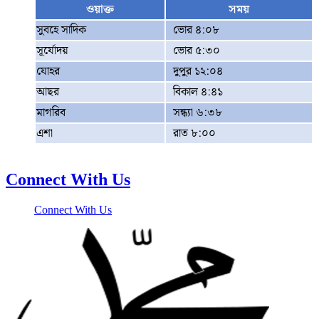
ওয়াক্ত
সময়
সুবহে সাদিক
ভোর ৪:০৮
সূর্যোদয়
ভোর ৫:৩০
যোহর
দুপুর ১২:০৪
আছর
বিকাল ৪:৪১
মাগরিব
সন্ধ্যা ৬:৩৮
এশা
রাত ৮:০০
Connect With Us
Connect With Us