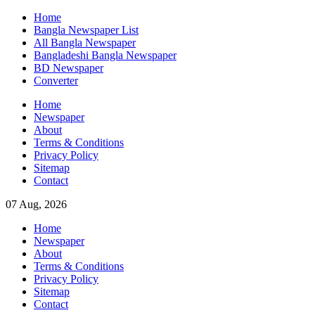
Skip
Home
to
Bangla Newspaper List
content
All Bangla Newspaper
Bangladeshi Bangla Newspaper
BD Newspaper
Converter
Home
Newspaper
About
Terms & Conditions
Privacy Policy
Sitemap
Contact
07 Aug, 2026
Home
Newspaper
About
Terms & Conditions
Privacy Policy
Sitemap
Contact