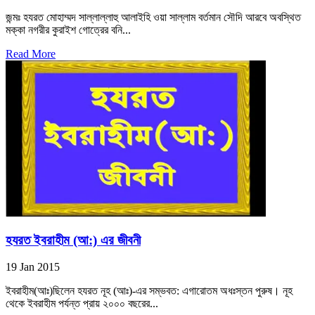
জন্মঃ হযরত মোহাম্মদ সাল্লাল্লাহু আলাইহি ওয়া সাল্লাম বর্তমান সৌদি আরবে অবস্থিত
মক্কা নগরীর কুরাইশ গোত্রের বনি...
Read More
হযরত ইবরাহীম (আ:) এর জীবনী
19 Jan 2015
ইবরাহীম(আঃ)ছিলেন হযরত নূহ (আঃ)-এর সম্ভবত: এগারোতম অধঃস্তন পুরুষ। নূহ
থেকে ইবরাহীম পর্যন্ত প্রায় ২০০০ বছরের...