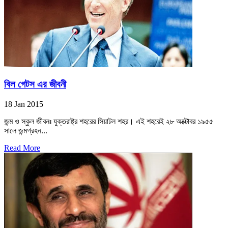
বিল গেটস এর জীবনী
18 Jan 2015
জন্ম ও স্কুল জীবনঃ যুক্তরাষ্ট্র শহরের সিয়াটল শহর। এই শহরেই ২৮ অক্টোবর ১৯৫৫
সালে জন্মগ্রহন...
Read More