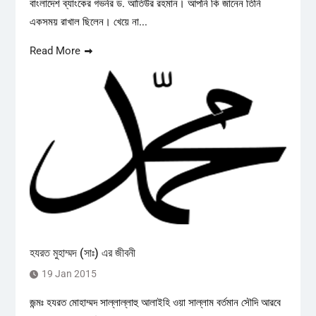
বাংলাদেশ ব্যাংকের গভর্নর ড. আতিউর রহমান। আপনি কি জানেন তিনি
একসময় রাখাল ছিলেন। খেয়ে না...
Read More
হযরত মুহাম্মদ (সাঃ) এর জীবনী
19 Jan 2015
জন্মঃ হযরত মোহাম্মদ সাল্লাল্লাহু আলাইহি ওয়া সাল্লাম বর্তমান সৌদি আরবে