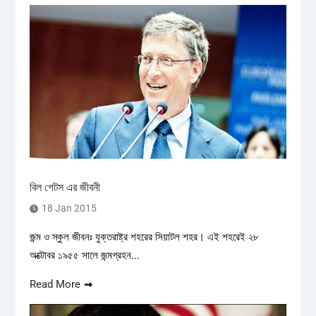
বিল গেটস এর জীবনী
18 Jan 2015
জন্ম ও স্কুল জীবনঃ যুক্তরাষ্ট্র শহরের সিয়াটল শহর। এই শহরেই ২৮
অক্টোবর ১৯৫৫ সালে জন্মগ্রহন...
Read More