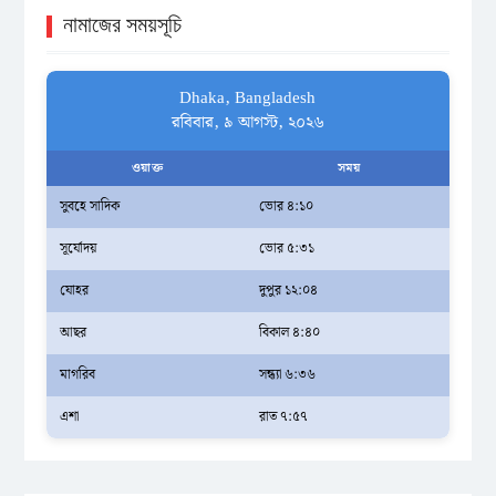
নামাজের সময়সূচি
Dhaka, Bangladesh
রবিবার, ৯ আগস্ট, ২০২৬
ওয়াক্ত
সময়
সুবহে সাদিক
ভোর ৪:১০
সূর্যোদয়
ভোর ৫:৩১
যোহর
দুপুর ১২:০৪
আছর
বিকাল ৪:৪০
মাগরিব
সন্ধ্যা ৬:৩৬
এশা
রাত ৭:৫৭