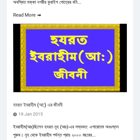
অবস্থিত মক্কা নগরীর কুরাইশ গোত্রের বনি...
Read More
হযরত ইবরাহীম (আ:) এর জীবনী
19 Jan 2015
ইবরাহীম(আঃ)ছিলেন হযরত নূহ (আঃ)-এর সম্ভবত: এগারোতম অধঃস্তন
পুরুষ। নূহ থেকে ইবরাহীম পর্যন্ত প্রায় ২০০০ বছরের...