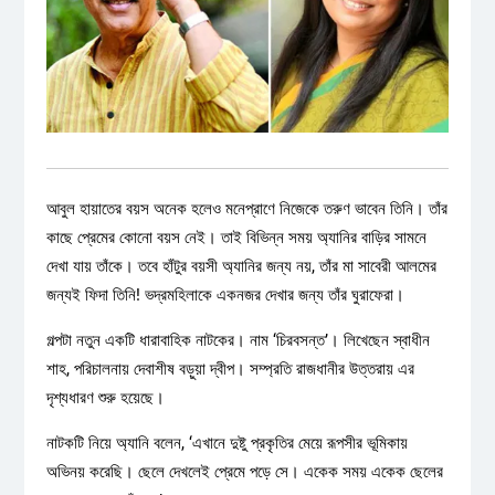
আবুল হায়াতের বয়স অনেক হলেও মনেপ্রাণে নিজেকে তরুণ ভাবেন তিনি। তাঁর
কাছে প্রেমের কোনো বয়স নেই। তাই বিভিন্ন সময় অ্যানির বাড়ির সামনে
দেখা যায় তাঁকে। তবে হাঁটুর বয়সী অ্যানির জন্য নয়, তাঁর মা সাবেরী আলমের
জন্যই ফিদা তিনি! ভদ্রমহিলাকে একনজর দেখার জন্য তাঁর ঘুরাফেরা।
গল্পটা নতুন একটি ধারাবাহিক নাটকের। নাম ‘চিরবসন্ত’। লিখেছেন স্বাধীন
শাহ, পরিচালনায় দেবাশীষ বড়ুয়া দ্বীপ। সম্প্রতি রাজধানীর উত্তরায় এর
দৃশ্যধারণ শুরু হয়েছে।
নাটকটি নিয়ে অ্যানি বলেন, ‘এখানে দুষ্টু প্রকৃতির মেয়ে রূপসীর ভূমিকায়
অভিনয় করেছি। ছেলে দেখলেই প্রেমে পড়ে সে। একেক সময় একেক ছেলের